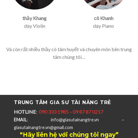
thầy Khang
cô Khanh
dạy Violin
dạy Piano
Và còn rất nhiều thầy có tâm huyết và chuyên môn bên trung
tâm chúng tôi…
TRUNG TÂM GIA SƯ TÀI NĂNG TRẺ
HOTLINE
:
090 333 1985 – 09 87 87 0217
EMAIL
: info@giasutainangtre.vn –
giasutainangtre.vn@gmail.com
“Hãy liên hệ với chúng tôi ngay”