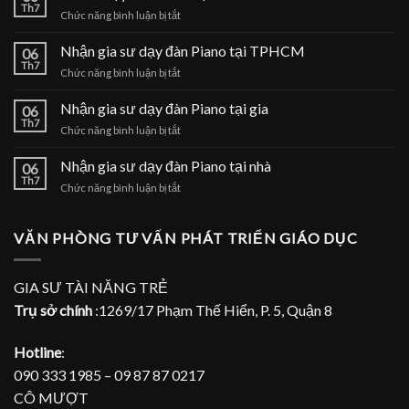
Gia sư dạy đàn Piano tại nhà
06
Th7
ở
Chức năng bình luận bị tắt
Gia
sư
Nhận gia sư dạy đàn Piano tại TPHCM
06
dạy
Th7
ở
Chức năng bình luận bị tắt
đàn
Nhận
Piano
gia
Nhận gia sư dạy đàn Piano tại gia
tại
06
sư
Th7
nhà
ở
Chức năng bình luận bị tắt
dạy
Nhận
đàn
gia
Nhận gia sư dạy đàn Piano tại nhà
Piano
06
sư
Th7
tại
ở
Chức năng bình luận bị tắt
dạy
TPHCM
Nhận
đàn
gia
Piano
sư
VĂN PHÒNG TƯ VẤN PHÁT TRIỂN GIÁO DỤC
tại
dạy
gia
đàn
Piano
GIA SƯ TÀI NĂNG TRẺ
tại
Trụ sở chính
:1269/17 Phạm Thế Hiển, P. 5, Quận 8
nhà
Hotline
:
090 333 1985 – 09 87 87 0217