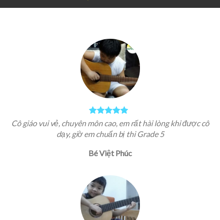
Trung tâm đã sắp xếp thầy Thuần dạy rất tốt, thầy nhiệt
tình, giờ con tôi chơi khá tốt. Cảm ơn trung tâm nhờ thầy con
tôi có niềm yêu thích môn này
Bé Benz