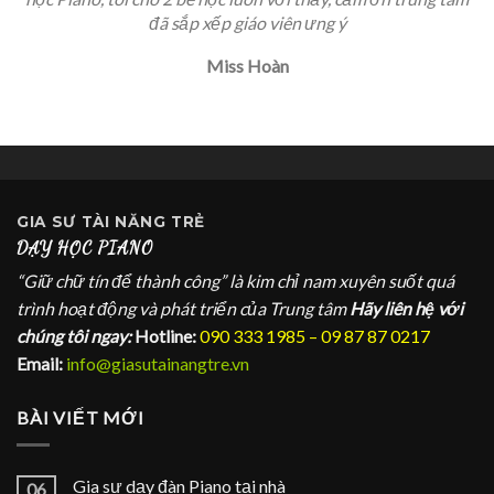
học Piano, tôi cho 2 bé học luôn với thầy, cảm ơn trung tâm
đã sắp xếp giáo viên ưng ý
Miss Hoàn
GIA SƯ
TÀI NĂNG TRẺ
DẠY HỌC PIANO
“Giữ chữ tín để thành công” là kim chỉ nam xuyên suốt quá
trình hoạt động và phát triển của Trung tâm
Hãy liên hệ với
chúng tôi ngay:
Hotline:
090 333 1985 – 09 87 87 0217
Email:
info@giasutainangtre.vn
BÀI VIẾT MỚI