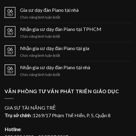
Gia sư dạy đàn Piano tại nhà
06
Th7
ở
Chức năng bình luận bị tắt
Gia
sư
Nhận gia sư dạy đàn Piano tại TPHCM
06
dạy
Th7
ở
Chức năng bình luận bị tắt
đàn
Nhận
Piano
gia
Nhận gia sư dạy đàn Piano tại gia
tại
06
sư
Th7
nhà
ở
Chức năng bình luận bị tắt
dạy
Nhận
đàn
gia
Nhận gia sư dạy đàn Piano tại nhà
Piano
06
sư
Th7
tại
ở
Chức năng bình luận bị tắt
dạy
TPHCM
Nhận
đàn
gia
Piano
sư
VĂN PHÒNG TƯ VẤN PHÁT TRIỂN GIÁO DỤC
tại
dạy
gia
đàn
Piano
GIA SƯ TÀI NĂNG TRẺ
tại
Trụ sở chính
:1269/17 Phạm Thế Hiển, P. 5, Quận 8
nhà
Hotline
: