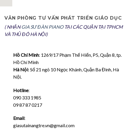
VĂN PHÒNG TƯ VẤN PHÁT TRIỂN GIÁO DỤC
( NHẬN
GIA SƯ ĐÀN PIANO
TẠI CÁC QUẬN TẠI TPHCM
VÀ THỦ ĐÔ HÀ NỘI)
Hồ Chí Minh
: 1269/17 Phạm Thế Hiển, P5, Quận 8, tp.
Hồ Chí Minh
Hà Nội
: Số 21 ngõ 10 Ngọc Khánh, Quận Ba Đình, Hà
Nội.
Hotline
:
090 333 1985
09 87 87 0217
Email
:
giasutainangtre.vn@gmail.com