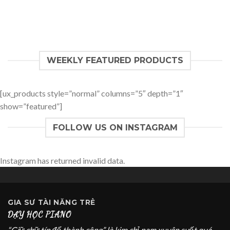
WEEKLY FEATURED PRODUCTS
[ux_products style=”normal” columns=”5″ depth=”1″
show=”featured”]
FOLLOW US ON INSTAGRAM
Instagram has returned invalid data.
GIA SƯ
TÀI NĂNG TRẺ
DẠY HỌC PIANO
“Giữ chữ tín để thành công” là kim chỉ nam xuyên suốt quá