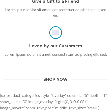
Give a Gift to a Friend
Lorem ipsum dolor sit amet, consectetuer adipiscing elit, sed
dia.
Loved by our Customers
Lorem ipsum dolor sit amet, consectetuer adipiscing elit, sed.
SHOP NOW
[ux_product_categories style=”overlay” columns=”5″ depth=”1″
show_count=”0″ image_overlay=”rgba(0, 0, 0, 0.08)”
image_hover=”zoom” text_pos=”middle” text_size=”small”]