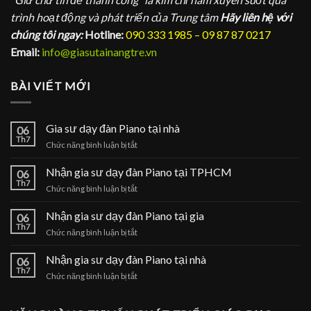
trình hoạt động và phát triển của Trung tâm
Hãy liên hệ với
chúng tôi ngay:
Hotline:
090 333 1985 – 09 87 87 0217
Email:
info@giasutainangtre.vn
BÀI VIẾT MỚI
Gia sư dạy đàn Piano tại nhà
06
Th7
ở
Chức năng bình luận bị tắt
Gia
sư
Nhận gia sư dạy đàn Piano tại TPHCM
06
dạy
Th7
ở
Chức năng bình luận bị tắt
đàn
Nhận
Piano
gia
Nhận gia sư dạy đàn Piano tại gia
tại
06
sư
Th7
nhà
ở
Chức năng bình luận bị tắt
dạy
Nhận
đàn
gia
Nhận gia sư dạy đàn Piano tại nhà
Piano
06
sư
Th7
tại
ở
Chức năng bình luận bị tắt
dạy
TPHCM
Nhận
đàn
gia
Piano
sư