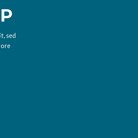
OP
t, sed
lore