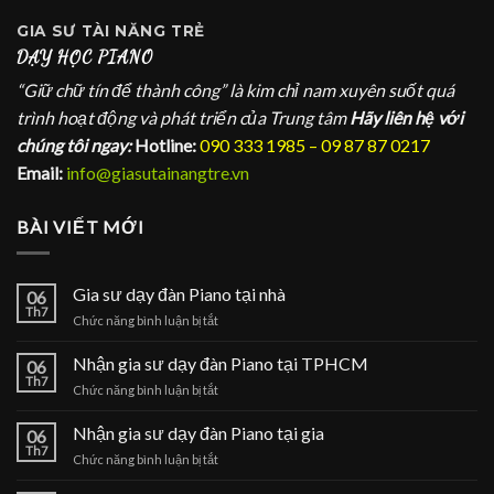
GIA SƯ
TÀI NĂNG TRẺ
DẠY HỌC PIANO
“Giữ chữ tín để thành công” là kim chỉ nam xuyên suốt quá
trình hoạt động và phát triển của Trung tâm
Hãy liên hệ với
chúng tôi ngay:
Hotline:
090 333 1985 – 09 87 87 0217
Email:
info@giasutainangtre.vn
BÀI VIẾT MỚI
Gia sư dạy đàn Piano tại nhà
06
Th7
ở
Chức năng bình luận bị tắt
Gia
sư
Nhận gia sư dạy đàn Piano tại TPHCM
06
dạy
Th7
ở
Chức năng bình luận bị tắt
đàn
Nhận
Piano
gia
Nhận gia sư dạy đàn Piano tại gia
tại
06
sư
Th7
nhà
ở
Chức năng bình luận bị tắt
dạy
Nhận
đàn