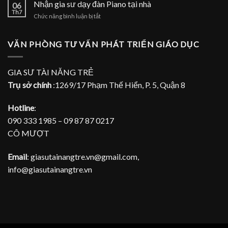
gia
Nhận gia sư dạy đàn Piano tại nhà
Piano
06
sư
Th7
tại
ở
Chức năng bình luận bị tắt
dạy
TPHCM
Nhận
đàn
gia
Piano
sư
VĂN PHÒNG TƯ VẤN PHÁT TRIỂN GIÁO DỤC
tại
dạy
gia
đàn
Piano
GIA SƯ TÀI NĂNG TRẺ
tại
Trụ sở chính
:1269/17 Phạm Thế Hiển, P. 5, Quận 8
nhà
Hotline
:
090 333 1985 – 09 87 87 0217
CÔ MƯỢT
Email
: giasutainangtre.vn@gmail.com,
info@giasutainangtre.vn