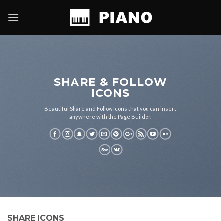
Skip
to
content
SHARE & FOLLOW
ICONS
Beautiful Share and Follow Icons that you can insert
anywhere with the Page Builder.
SHARE ICONS