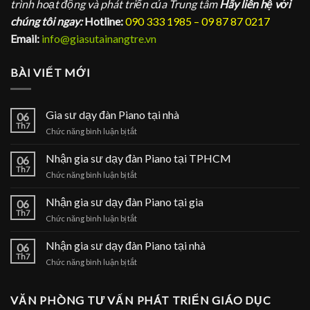
trình hoạt động và phát triển của Trung tâm
Hãy liên hệ với
chúng tôi ngay:
Hotline:
090 333 1985 – 09 87 87 0217
Email:
info@giasutainangtre.vn
BÀI VIẾT MỚI
Gia sư dạy đàn Piano tại nhà
06
Th7
ở
Chức năng bình luận bị tắt
Gia
sư
Nhận gia sư dạy đàn Piano tại TPHCM
06
dạy
Th7
ở
Chức năng bình luận bị tắt
đàn
Nhận
Piano
gia
Nhận gia sư dạy đàn Piano tại gia
tại
06
sư
Th7
nhà
ở
Chức năng bình luận bị tắt
dạy
Nhận
đàn
gia
Nhận gia sư dạy đàn Piano tại nhà
Piano
06
sư
Th7
tại
ở
Chức năng bình luận bị tắt
dạy
TPHCM
Nhận
đàn
gia
Piano
sư
VĂN PHÒNG TƯ VẤN PHÁT TRIỂN GIÁO DỤC
tại
dạy