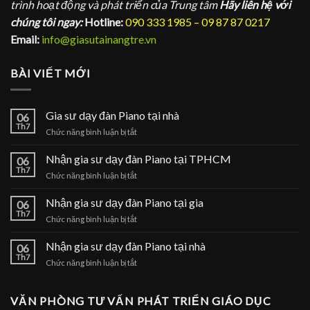
trình hoạt động và phát triển của Trung tâm
Hãy liên hệ với
chúng tôi ngay:
Hotline:
090 333 1985 – 09 87 87 0217
Email:
info@giasutainangtre.vn
BÀI VIẾT MỚI
Gia sư dạy đàn Piano tại nhà
06
Th7
ở
Chức năng bình luận bị tắt
Gia
sư
Nhận gia sư dạy đàn Piano tại TPHCM
06
dạy
Th7
ở
Chức năng bình luận bị tắt
đàn
Nhận
Piano
gia
Nhận gia sư dạy đàn Piano tại gia
tại
06
sư
Th7
nhà
ở
Chức năng bình luận bị tắt
dạy
Nhận
đàn
gia
Nhận gia sư dạy đàn Piano tại nhà
Piano
06
sư
Th7
tại
ở
Chức năng bình luận bị tắt
dạy
TPHCM
Nhận
đàn
gia
Piano
sư
VĂN PHÒNG TƯ VẤN PHÁT TRIỂN GIÁO DỤC
tại
dạy