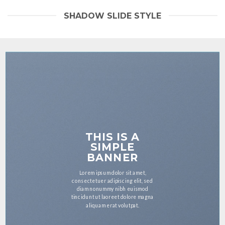
SHADOW SLIDE STYLE
THIS IS A
SIMPLE
BANNER
Lorem ipsum dolor sit amet,
consectetuer adipiscing elit, sed
diam nonummy nibh euismod
tincidunt ut laoreet dolore magna
aliquam erat volutpat.