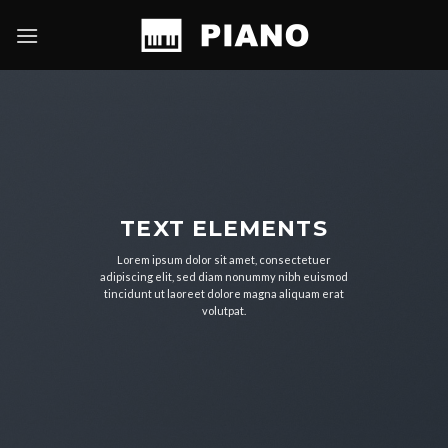
Skip
to
content
TEXT ELEMENTS
Lorem ipsum dolor sit amet, consectetuer
adipiscing elit, sed diam nonummy nibh euismod
tincidunt ut laoreet dolore magna aliquam erat
volutpat.