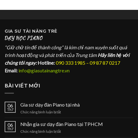
GIA SƯ
TÀI NĂNG TRẺ
DẠY HỌC PIANO
“Giữ chữ tín để thành công” là kim chỉ nam xuyên suốt quá
trình hoạt động và phát triển của Trung tâm
Hãy liên hệ với
chúng tôi ngay:
Hotline:
090 333 1985 – 09 87 87 0217
Email:
info@giasutainangtre.vn
BÀI VIẾT MỚI
Gia sư dạy đàn Piano tại nhà
06
Th7
ở
Chức năng bình luận bị tắt
Gia
sư
Nhận gia sư dạy đàn Piano tại TPHCM
06
dạy
Th7
ở
Chức năng bình luận bị tắt
đàn
Nhận
Piano