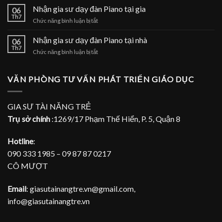
gia
Nhận gia sư dạy đàn Piano tại gia
tại
06
sư
Th7
nhà
ở
Chức năng bình luận bị tắt
dạy
Nhận
đàn
gia
Nhận gia sư dạy đàn Piano tại nhà
Piano
06
sư
Th7
tại
ở
Chức năng bình luận bị tắt
dạy
TPHCM
Nhận
đàn
gia
Piano
sư
VĂN PHÒNG TƯ VẤN PHÁT TRIỂN GIÁO DỤC
tại
dạy
gia
đàn
Piano
GIA SƯ TÀI NĂNG TRẺ
tại
Trụ sở chính
:1269/17 Phạm Thế Hiển, P. 5, Quận 8
nhà
Hotline
:
090 333 1985 – 09 87 87 0217
CÔ MƯỢT
Email
: giasutainangtre.vn@gmail.com,
info@giasutainangtre.vn