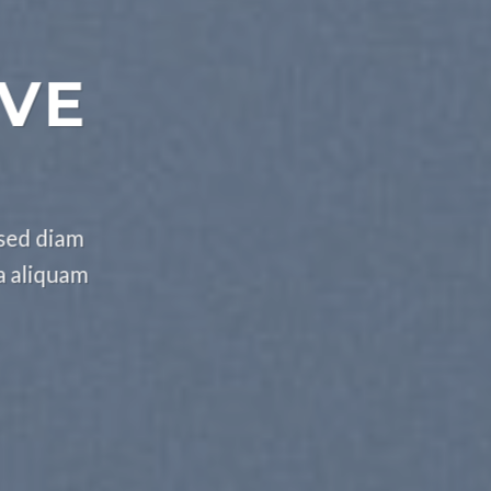
IVE
 sed diam
a aliquam