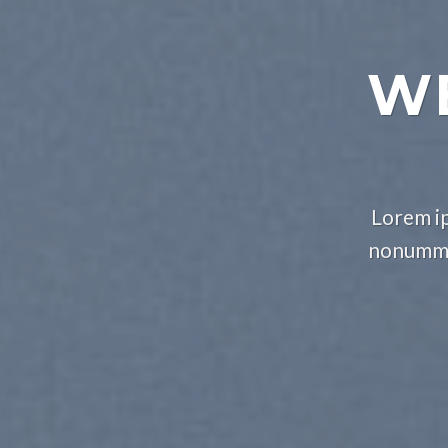
WE
Lorem ip
nonummy 