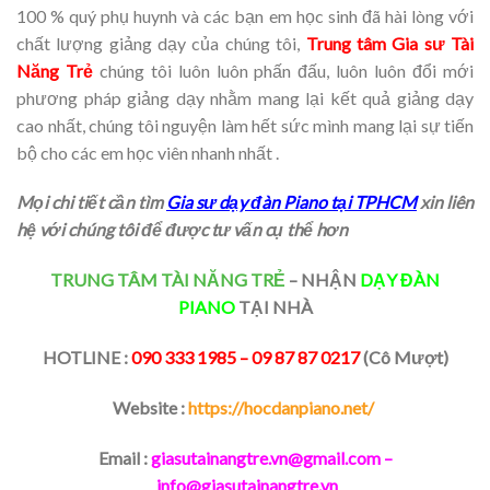
100 % quý phụ huynh và các bạn em học sinh đã hài lòng với
chất lượng giảng dạy của chúng tôi,
Trung tâm Gia sư Tài
Năng Trẻ
chúng tôi luôn luôn phấn đấu, luôn luôn đổi mới
phương pháp giảng dạy nhằm mang lại kết quả giảng dạy
cao nhất, chúng tôi nguyện làm hết sức mình mang lại sự tiến
bộ cho các em học viên nhanh nhất .
Mọi chi tiết cần tìm
Gia sư dạy đàn Piano tại TPHCM
xin liên
hệ với chúng tôi để được tư vấn cụ thể hơn
TRUNG TÂM TÀI NĂNG TRẺ
– NHẬN
DẠY ĐÀN
PIANO
TẠI NHÀ
HOTLINE :
090 333 1985 – 09 87 87 0217
(Cô Mượt)
Website :
https://hocdanpiano.net/
Email :
giasutainangtre.vn@gmail.com –
info@giasutainangtre.vn