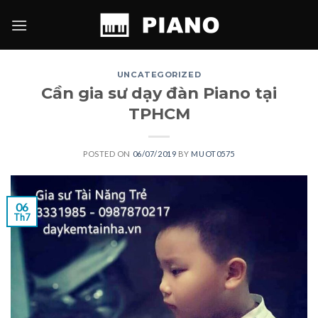
Skip
to
content
UNCATEGORIZED
Cần gia sư dạy đàn Piano tại
TPHCM
POSTED ON
06/07/2019
BY
MUOT0575
06
Th7