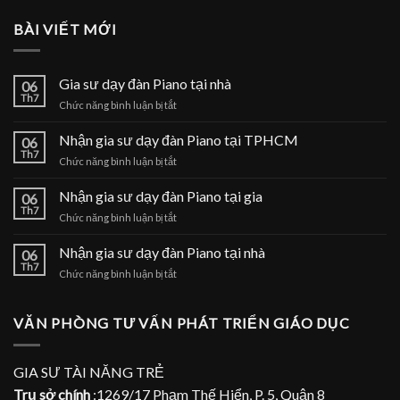
BÀI VIẾT MỚI
Gia sư dạy đàn Piano tại nhà
06
Th7
ở
Chức năng bình luận bị tắt
Gia
sư
Nhận gia sư dạy đàn Piano tại TPHCM
06
dạy
Th7
ở
Chức năng bình luận bị tắt
đàn
Nhận
Piano
gia
Nhận gia sư dạy đàn Piano tại gia
tại
06
sư
Th7
nhà
ở
Chức năng bình luận bị tắt
dạy
Nhận
đàn
gia
Nhận gia sư dạy đàn Piano tại nhà
Piano
06
sư
Th7
tại
ở
Chức năng bình luận bị tắt
dạy
TPHCM
Nhận
đàn
gia
Piano
sư
VĂN PHÒNG TƯ VẤN PHÁT TRIỂN GIÁO DỤC
tại
dạy
gia
đàn
Piano
GIA SƯ TÀI NĂNG TRẺ
tại
Trụ sở chính
:1269/17 Phạm Thế Hiển, P. 5, Quận 8
nhà