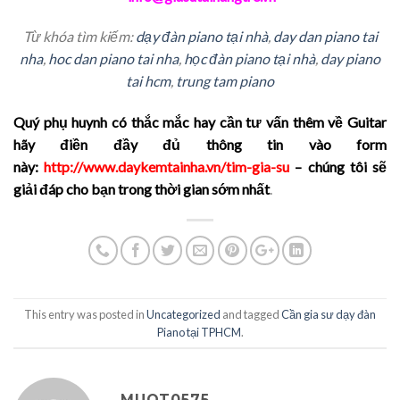
Từ khóa tìm kiếm:
dạy đàn piano tại nhà
,
day dan piano tai
nha
,
hoc dan
piano
tai nha
,
học đàn
piano
tại nhà
,
day
piano
tai hcm
,
trung tam
piano
Quý phụ huynh có thắc mắc hay cần tư vấn thêm về Guitar
hãy điền đầy đủ thông tin vào form
này:
http://www.daykemtainha.vn/tim-gia-su
– chúng tôi sẽ
giải đáp cho bạn trong thời gian sớm nhất
.
This entry was posted in
Uncategorized
and tagged
Cần gia sư dạy đàn
Piano tại TPHCM
.
MUOT0575