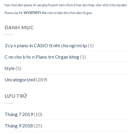
học chơi đàn piano
Vì sao phụ huynh nên cho trẻ học âm nhạc sớm
Vị trí cho cây đàn
women
Piano của Pé
Đôi nét cơ bản khi chơi đàn Organ
DANH MỤC
3 cy n piano in CASIO tt nht cho ngi mi tp
(1)
C nn cho b hc n Piano trn Organ khng
(1)
Style
(5)
Uncategorized
(289)
LƯU TRỮ
Tháng 7 2019
(10)
Tháng 9 2018
(25)