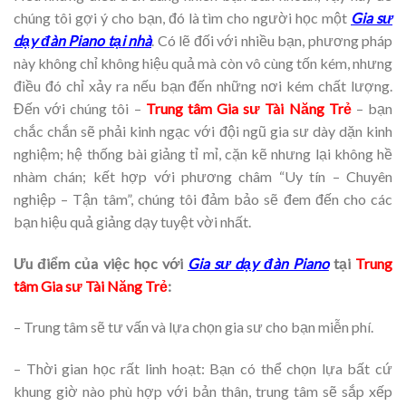
chúng tôi gợi ý cho bạn, đó là tìm cho người học một
Gia sư
dạy đàn Piano tại nhà
. Có lẽ đối với nhiều bạn, phương pháp
này không chỉ không hiệu quả mà còn vô cùng tốn kém, nhưng
điều đó chỉ xảy ra nếu bạn đến những nơi kém chất lượng.
Đến với chúng tôi –
Trung tâm Gia sư Tài Năng Trẻ
– bạn
chắc chắn sẽ phải kinh ngạc với đội ngũ gia sư dày dặn kinh
nghiệm; hệ thống bài giảng tỉ mỉ, cặn kẽ nhưng lại không hề
nhàm chán; kết hợp với phương châm “Uy tín – Chuyên
nghiệp – Tận tâm”, chúng tôi đảm bảo sẽ đem đến cho các
bạn hiệu quả giảng dạy tuyệt vời nhất.
Ưu điểm của việc học với
Gia sư dạy đàn Piano
tại
Trung
tâm Gia sư Tài Năng Trẻ
:
– Trung tâm sẽ tư vấn và lựa chọn gia sư cho bạn miễn phí.
– Thời gian học rất linh hoạt: Bạn có thể chọn lựa bất cứ
khung giờ nào phù hợp với bản thân, trung tâm sẽ sắp xếp