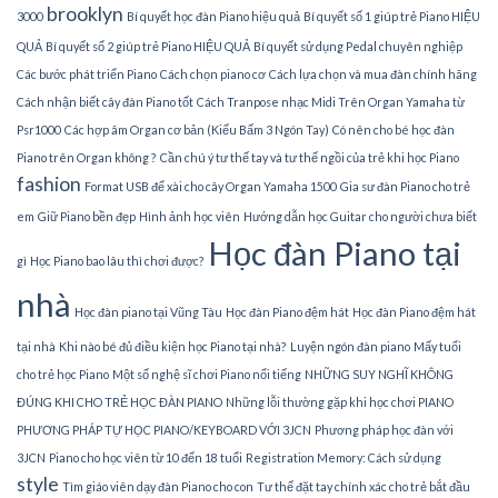
brooklyn
3000
Bí quyết học đàn Piano hiệu quả
Bí quyết số 1 giúp trẻ Piano HIỆU
QUẢ
Bí quyết số 2 giúp trẻ Piano HIỆU QUẢ
Bí quyết sử dụng Pedal chuyên nghiệp
Các bước phát triển Piano
Cách chọn piano cơ
Cách lựa chọn và mua đàn chính hãng
Cách nhận biết cây đàn Piano tốt
Cách Tranpose nhạc Midi Trên Organ Yamaha từ
Psr1000
Các hợp âm Organ cơ bản (Kiểu Bấm 3 Ngón Tay)
Có nên cho bé học đàn
Piano trên Organ không ?
Cần chú ý tư thế tay và tư thế ngồi của trẻ khi học Piano
fashion
Format USB để xài cho cây Organ Yamaha 1500
Gia sư đàn Piano cho trẻ
em
Giữ Piano bền đẹp
Hình ảnh học viên
Hướng dẫn học Guitar cho người chưa biết
Học đàn Piano tại
gì
Học Piano bao lâu thì chơi được?
nhà
Học đàn piano tại Vũng Tàu
Học đàn Piano đệm hát
Học đàn Piano đệm hát
tại nhà
Khi nào bé đủ điều kiện học Piano tại nhà?
Luyện ngón đàn piano
Mấy tuổi
cho trẻ học Piano
Một số nghệ sĩ chơi Piano nổi tiếng
NHỮNG SUY NGHĨ KHÔNG
ĐÚNG KHI CHO TRẺ HỌC ĐÀN PIANO
Những lỗi thường gặp khi học chơi PIANO
PHƯƠNG PHÁP TỰ HỌC PIANO/KEYBOARD VỚI 3JCN
Phương pháp học đàn với
3JCN
Piano cho học viên từ 10 đến 18 tuổi
Registration Memory: Cách sử dụng
style
Tìm giáo viên dạy đàn Piano cho con
Tư thế đặt tay chính xác cho trẻ bắt đầu