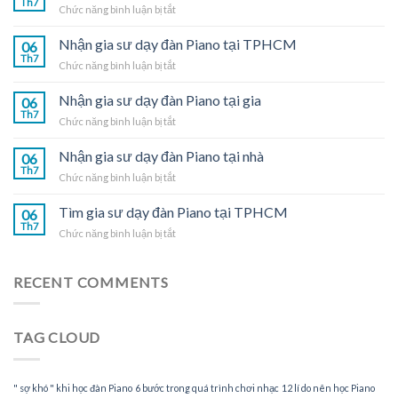
Th7
ở
Chức năng bình luận bị tắt
Gia
sư
Nhận gia sư dạy đàn Piano tại TPHCM
06
dạy
Th7
ở
Chức năng bình luận bị tắt
đàn
Nhận
Piano
gia
Nhận gia sư dạy đàn Piano tại gia
tại
06
sư
Th7
nhà
ở
Chức năng bình luận bị tắt
dạy
Nhận
đàn
gia
Nhận gia sư dạy đàn Piano tại nhà
Piano
06
sư
Th7
tại
ở
Chức năng bình luận bị tắt
dạy
TPHCM
Nhận
đàn
gia
Tìm gia sư dạy đàn Piano tại TPHCM
Piano
06
sư
Th7
tại
ở
Chức năng bình luận bị tắt
dạy
gia
Tìm
đàn
gia
Piano
sư
RECENT COMMENTS
tại
dạy
nhà
đàn
Piano
TAG CLOUD
tại
TPHCM
" sợ khó " khi học đàn Piano
6 bước trong quá trình chơi nhạc
12 lí do nên học Piano