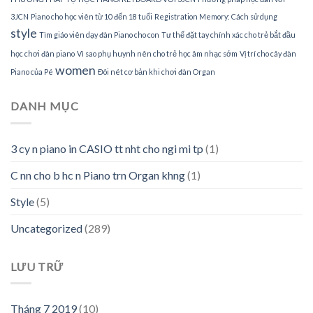
3JCN
Piano cho học viên từ 10 đến 18 tuổi
Registration Memory: Cách sử dụng
style
Tìm giáo viên dạy đàn Piano cho con
Tư thế đặt tay chính xác cho trẻ bắt đầu
học chơi đàn piano
Vì sao phụ huynh nên cho trẻ học âm nhạc sớm
Vị trí cho cây đàn
women
Piano của Pé
Đôi nét cơ bản khi chơi đàn Organ
DANH MỤC
3 cy n piano in CASIO tt nht cho ngi mi tp
(1)
C nn cho b hc n Piano trn Organ khng
(1)
Style
(5)
Uncategorized
(289)
LƯU TRỮ
Tháng 7 2019
(10)