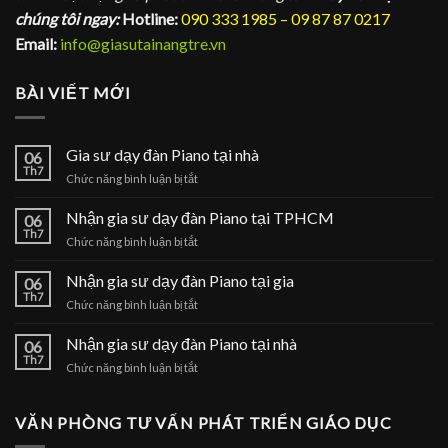
chúng tôi ngay:
Hotline:
090 333 1985 – 09 87 87 0217
Email:
info@giasutainangtre.vn
BÀI VIẾT MỚI
Gia sư dạy đàn Piano tại nhà
06
Th7
ở
Chức năng bình luận bị tắt
Gia
sư
Nhận gia sư dạy đàn Piano tại TPHCM
06
dạy
Th7
ở
Chức năng bình luận bị tắt
đàn
Nhận
Piano
gia
Nhận gia sư dạy đàn Piano tại gia
tại
06
sư
Th7
nhà
ở
Chức năng bình luận bị tắt
dạy
Nhận
đàn
gia
Nhận gia sư dạy đàn Piano tại nhà
Piano
06
sư
Th7
tại
ở
Chức năng bình luận bị tắt
dạy
TPHCM
Nhận
đàn
gia
Piano
sư
VĂN PHÒNG TƯ VẤN PHÁT TRIỂN GIÁO DỤC
tại
dạy
gia