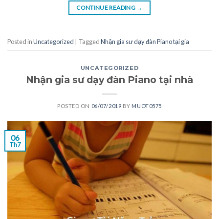
CONTINUE READING
→
Posted in
Uncategorized
|
Tagged
Nhận gia sư dạy đàn Piano tại gia
UNCATEGORIZED
Nhận gia sư dạy đàn Piano tại nhà
POSTED ON
06/07/2019
BY
MUOT0575
06
Th7