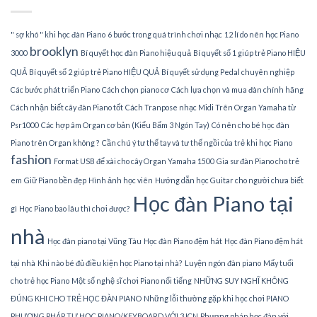
TPHCM
" sợ khó " khi học đàn Piano
6 bước trong quá trình chơi nhạc
12 lí do nên học Piano
brooklyn
3000
Bí quyết học đàn Piano hiệu quả
Bí quyết số 1 giúp trẻ Piano HIỆU
QUẢ
Bí quyết số 2 giúp trẻ Piano HIỆU QUẢ
Bí quyết sử dụng Pedal chuyên nghiệp
Các bước phát triển Piano
Cách chọn piano cơ
Cách lựa chọn và mua đàn chính hãng
Cách nhận biết cây đàn Piano tốt
Cách Tranpose nhạc Midi Trên Organ Yamaha từ
Psr1000
Các hợp âm Organ cơ bản (Kiểu Bấm 3 Ngón Tay)
Có nên cho bé học đàn
Piano trên Organ không ?
Cần chú ý tư thế tay và tư thế ngồi của trẻ khi học Piano
fashion
Format USB để xài cho cây Organ Yamaha 1500
Gia sư đàn Piano cho trẻ
em
Giữ Piano bền đẹp
Hình ảnh học viên
Hướng dẫn học Guitar cho người chưa biết
Học đàn Piano tại
gì
Học Piano bao lâu thì chơi được?
nhà
Học đàn piano tại Vũng Tàu
Học đàn Piano đệm hát
Học đàn Piano đệm hát
tại nhà
Khi nào bé đủ điều kiện học Piano tại nhà?
Luyện ngón đàn piano
Mấy tuổi
cho trẻ học Piano
Một số nghệ sĩ chơi Piano nổi tiếng
NHỮNG SUY NGHĨ KHÔNG
ĐÚNG KHI CHO TRẺ HỌC ĐÀN PIANO
Những lỗi thường gặp khi học chơi PIANO
PHƯƠNG PHÁP TỰ HỌC PIANO/KEYBOARD VỚI 3JCN
Phương pháp học đàn với