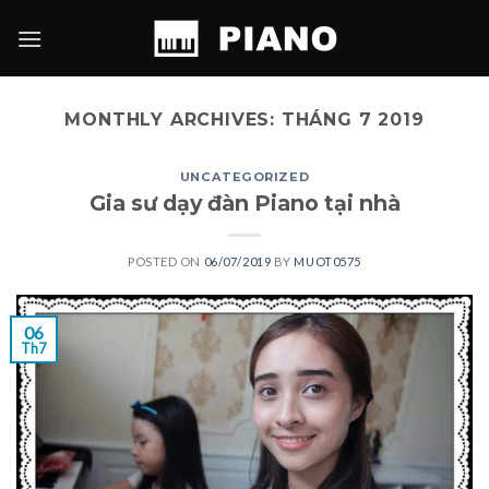
Skip
to
content
MONTHLY ARCHIVES:
THÁNG 7 2019
UNCATEGORIZED
Gia sư dạy đàn Piano tại nhà
POSTED ON
06/07/2019
BY
MUOT0575
06
Th7