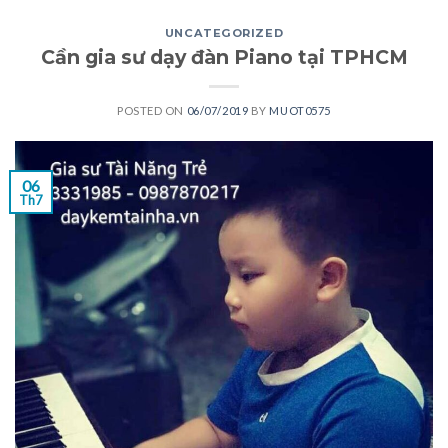
UNCATEGORIZED
Cần gia sư dạy đàn Piano tại TPHCM
POSTED ON
06/07/2019
BY
MUOT0575
06
Th7