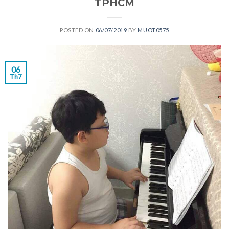
TPHCM
POSTED ON
06/07/2019
BY
MUOT0575
06
Th7