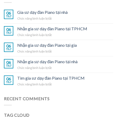
Gia sư dạy đàn Piano tại nhà
06
Th7
ở
Chức năng bình luận bị tắt
Gia
sư
Nhận gia sư dạy đàn Piano tại TPHCM
06
dạy
Th7
ở
Chức năng bình luận bị tắt
đàn
Nhận
Piano
gia
Nhận gia sư dạy đàn Piano tại gia
tại
06
sư
Th7
nhà
ở
Chức năng bình luận bị tắt
dạy
Nhận
đàn
gia
Nhận gia sư dạy đàn Piano tại nhà
Piano
06
sư
Th7
tại
ở
Chức năng bình luận bị tắt
dạy
TPHCM
Nhận
đàn
gia
Tìm gia sư dạy đàn Piano tại TPHCM
Piano
06
sư
Th7
tại
ở
Chức năng bình luận bị tắt
dạy
gia
Tìm
đàn
gia
Piano
sư
RECENT COMMENTS
tại
dạy
nhà
đàn
Piano
TAG CLOUD
tại