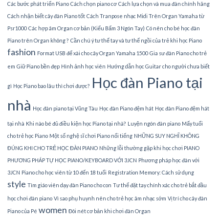
Các bước phát triển Piano
Cách chọn piano cơ
Cách lựa chọn và mua đàn chính hãng
Cách nhận biết cây đàn Piano tốt
Cách Tranpose nhạc Midi Trên Organ Yamaha từ
Psr1000
Các hợp âm Organ cơ bản (Kiểu Bấm 3 Ngón Tay)
Có nên cho bé học đàn
Piano trên Organ không ?
Cần chú ý tư thế tay và tư thế ngồi của trẻ khi học Piano
fashion
Format USB để xài cho cây Organ Yamaha 1500
Gia sư đàn Piano cho trẻ
em
Giữ Piano bền đẹp
Hình ảnh học viên
Hướng dẫn học Guitar cho người chưa biết
Học đàn Piano tại
gì
Học Piano bao lâu thì chơi được?
nhà
Học đàn piano tại Vũng Tàu
Học đàn Piano đệm hát
Học đàn Piano đệm hát
tại nhà
Khi nào bé đủ điều kiện học Piano tại nhà?
Luyện ngón đàn piano
Mấy tuổi
cho trẻ học Piano
Một số nghệ sĩ chơi Piano nổi tiếng
NHỮNG SUY NGHĨ KHÔNG
ĐÚNG KHI CHO TRẺ HỌC ĐÀN PIANO
Những lỗi thường gặp khi học chơi PIANO
PHƯƠNG PHÁP TỰ HỌC PIANO/KEYBOARD VỚI 3JCN
Phương pháp học đàn với
3JCN
Piano cho học viên từ 10 đến 18 tuổi
Registration Memory: Cách sử dụng
style
Tìm giáo viên dạy đàn Piano cho con
Tư thế đặt tay chính xác cho trẻ bắt đầu
học chơi đàn piano
Vì sao phụ huynh nên cho trẻ học âm nhạc sớm
Vị trí cho cây đàn
women
Piano của Pé
Đôi nét cơ bản khi chơi đàn Organ