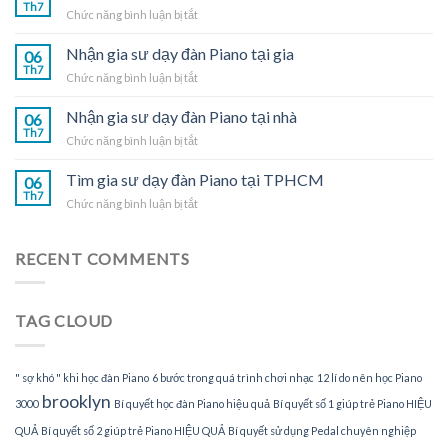
dạy
Th7
ở
Chức năng bình luận bị tắt
đàn
Nhận
Piano
gia
Nhận gia sư dạy đàn Piano tại gia
tại
06
sư
Th7
nhà
ở
Chức năng bình luận bị tắt
dạy
Nhận
đàn
gia
Nhận gia sư dạy đàn Piano tại nhà
Piano
06
sư
Th7
tại
ở
Chức năng bình luận bị tắt
dạy
TPHCM
Nhận
đàn
gia
Tìm gia sư dạy đàn Piano tại TPHCM
Piano
06
sư
Th7
tại
ở
Chức năng bình luận bị tắt
dạy
gia
Tìm
đàn
gia
Piano
sư
RECENT COMMENTS
tại
dạy
nhà
đàn
Piano
TAG CLOUD
tại
TPHCM
" sợ khó " khi học đàn Piano
6 bước trong quá trình chơi nhạc
12 lí do nên học Piano
brooklyn
3000
Bí quyết học đàn Piano hiệu quả
Bí quyết số 1 giúp trẻ Piano HIỆU
QUẢ
Bí quyết số 2 giúp trẻ Piano HIỆU QUẢ
Bí quyết sử dụng Pedal chuyên nghiệp