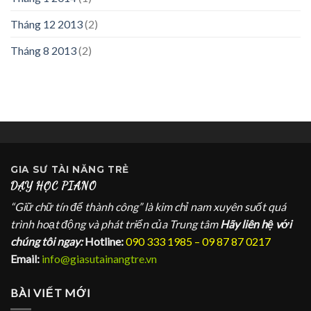
Tháng 12 2013
(2)
Tháng 8 2013
(2)
GIA SƯ
TÀI NĂNG TRẺ
DẠY HỌC PIANO
“Giữ chữ tín để thành công” là kim chỉ nam xuyên suốt quá
trình hoạt động và phát triển của Trung tâm
Hãy liên hệ với
chúng tôi ngay:
Hotline:
090 333 1985 – 09 87 87 0217
Email:
info@giasutainangtre.vn
BÀI VIẾT MỚI