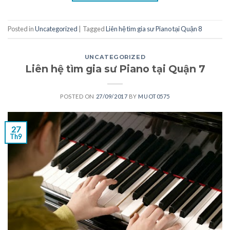
Posted in
Uncategorized
|
Tagged
Liên hệ tìm gia sư Piano tại Quận 8
UNCATEGORIZED
Liên hệ tìm gia sư Piano tại Quận 7
POSTED ON
27/09/2017
BY
MUOT0575
27
Th9