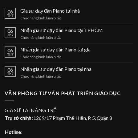
Gia sư dạy đàn Piano tại nhà
06
Th7
ở
Chức năng bình luận bị tắt
Gia
sư
Nhận gia sư dạy đàn Piano tại TPHCM
06
dạy
Th7
ở
Chức năng bình luận bị tắt
đàn
Nhận
Piano
gia
Nhận gia sư dạy đàn Piano tại gia
tại
06
sư
Th7
nhà
ở
Chức năng bình luận bị tắt
dạy
Nhận
đàn
gia
Nhận gia sư dạy đàn Piano tại nhà
Piano
06
sư
Th7
tại
ở
Chức năng bình luận bị tắt
dạy
TPHCM
Nhận
đàn
gia
Piano
sư
VĂN PHÒNG TƯ VẤN PHÁT TRIỂN GIÁO DỤC
tại
dạy
gia
đàn
Piano
GIA SƯ TÀI NĂNG TRẺ
tại
Trụ sở chính
:1269/17 Phạm Thế Hiển, P. 5, Quận 8
nhà
Hotline
: