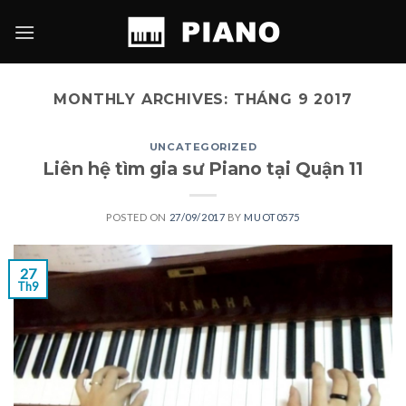
Skip
to
content
MONTHLY ARCHIVES:
THÁNG 9 2017
UNCATEGORIZED
Liên hệ tìm gia sư Piano tại Quận 11
POSTED ON
27/09/2017
BY
MUOT0575
27
Th9