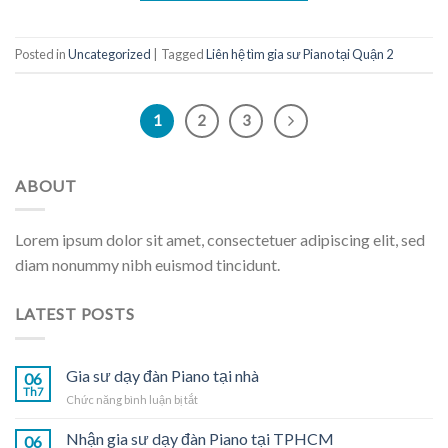
Posted in
Uncategorized
|
Tagged
Liên hệ tìm gia sư Piano tại Quận 2
1
2
3
ABOUT
Lorem ipsum dolor sit amet, consectetuer adipiscing elit, sed
diam nonummy nibh euismod tincidunt.
LATEST POSTS
Gia sư dạy đàn Piano tại nhà
06
Th7
ở
Chức năng bình luận bị tắt
Gia
sư
Nhận gia sư dạy đàn Piano tại TPHCM
06