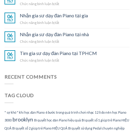
Th7
ở
Chức năng bình luận bị tắt
đàn
Nhận
Piano
gia
Nhận gia sư dạy đàn Piano tại gia
tại
06
sư
Th7
nhà
ở
Chức năng bình luận bị tắt
dạy
Nhận
đàn
gia
Nhận gia sư dạy đàn Piano tại nhà
Piano
06
sư
Th7
tại
ở
Chức năng bình luận bị tắt
dạy
TPHCM
Nhận
đàn
gia
Tìm gia sư dạy đàn Piano tại TPHCM
Piano
06
sư
Th7
tại
ở
Chức năng bình luận bị tắt
dạy
gia
Tìm
đàn
gia
Piano
sư
RECENT COMMENTS
tại
dạy
nhà
đàn
Piano
TAG CLOUD
tại
TPHCM
" sợ khó " khi học đàn Piano
6 bước trong quá trình chơi nhạc
12 lí do nên học Piano
brooklyn
3000
Bí quyết học đàn Piano hiệu quả
Bí quyết số 1 giúp trẻ Piano HIỆU
QUẢ
Bí quyết số 2 giúp trẻ Piano HIỆU QUẢ
Bí quyết sử dụng Pedal chuyên nghiệp