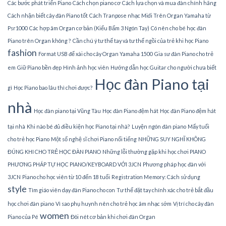
Các bước phát triển Piano
Cách chọn piano cơ
Cách lựa chọn và mua đàn chính hãng
Cách nhận biết cây đàn Piano tốt
Cách Tranpose nhạc Midi Trên Organ Yamaha từ
Psr1000
Các hợp âm Organ cơ bản (Kiểu Bấm 3 Ngón Tay)
Có nên cho bé học đàn
Piano trên Organ không ?
Cần chú ý tư thế tay và tư thế ngồi của trẻ khi học Piano
fashion
Format USB để xài cho cây Organ Yamaha 1500
Gia sư đàn Piano cho trẻ
em
Giữ Piano bền đẹp
Hình ảnh học viên
Hướng dẫn học Guitar cho người chưa biết
Học đàn Piano tại
gì
Học Piano bao lâu thì chơi được?
nhà
Học đàn piano tại Vũng Tàu
Học đàn Piano đệm hát
Học đàn Piano đệm hát
tại nhà
Khi nào bé đủ điều kiện học Piano tại nhà?
Luyện ngón đàn piano
Mấy tuổi
cho trẻ học Piano
Một số nghệ sĩ chơi Piano nổi tiếng
NHỮNG SUY NGHĨ KHÔNG
ĐÚNG KHI CHO TRẺ HỌC ĐÀN PIANO
Những lỗi thường gặp khi học chơi PIANO
PHƯƠNG PHÁP TỰ HỌC PIANO/KEYBOARD VỚI 3JCN
Phương pháp học đàn với
3JCN
Piano cho học viên từ 10 đến 18 tuổi
Registration Memory: Cách sử dụng
style
Tìm giáo viên dạy đàn Piano cho con
Tư thế đặt tay chính xác cho trẻ bắt đầu
học chơi đàn piano
Vì sao phụ huynh nên cho trẻ học âm nhạc sớm
Vị trí cho cây đàn
women
Piano của Pé
Đôi nét cơ bản khi chơi đàn Organ