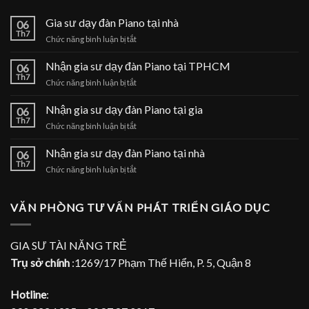
Gia sư dạy đàn Piano tại nhà
06
Th7
ở
Chức năng bình luận bị tắt
Gia
sư
Nhận gia sư dạy đàn Piano tại TPHCM
06
dạy
Th7
ở
Chức năng bình luận bị tắt
đàn
Nhận
Piano
gia
Nhận gia sư dạy đàn Piano tại gia
tại
06
sư
Th7
nhà
ở
Chức năng bình luận bị tắt
dạy
Nhận
đàn
gia
Nhận gia sư dạy đàn Piano tại nhà
Piano
06
sư
Th7
tại
ở
Chức năng bình luận bị tắt
dạy
TPHCM
Nhận
đàn
gia
Piano
sư
VĂN PHÒNG TƯ VẤN PHÁT TRIỂN GIÁO DỤC
tại
dạy
gia
đàn
Piano
GIA SƯ TÀI NĂNG TRẺ
tại
Trụ sở chính
:1269/17 Phạm Thế Hiển, P. 5, Quận 8
nhà
Hotline
: