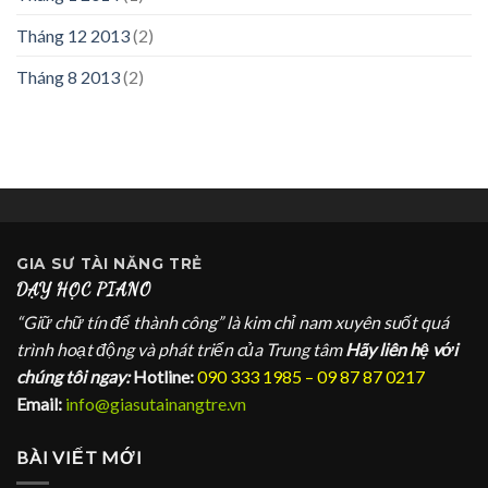
Tháng 12 2013
(2)
Tháng 8 2013
(2)
GIA SƯ
TÀI NĂNG TRẺ
DẠY HỌC PIANO
“Giữ chữ tín để thành công” là kim chỉ nam xuyên suốt quá
trình hoạt động và phát triển của Trung tâm
Hãy liên hệ với
chúng tôi ngay:
Hotline:
090 333 1985 – 09 87 87 0217
Email:
info@giasutainangtre.vn
BÀI VIẾT MỚI