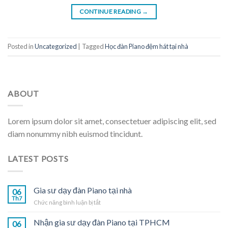
CONTINUE READING
→
Posted in
Uncategorized
|
Tagged
Học đàn Piano đệm hát tại nhà
ABOUT
Lorem ipsum dolor sit amet, consectetuer adipiscing elit, sed
diam nonummy nibh euismod tincidunt.
LATEST POSTS
Gia sư dạy đàn Piano tại nhà
06
Th7
ở
Chức năng bình luận bị tắt
Gia
sư
Nhận gia sư dạy đàn Piano tại TPHCM
06
dạy