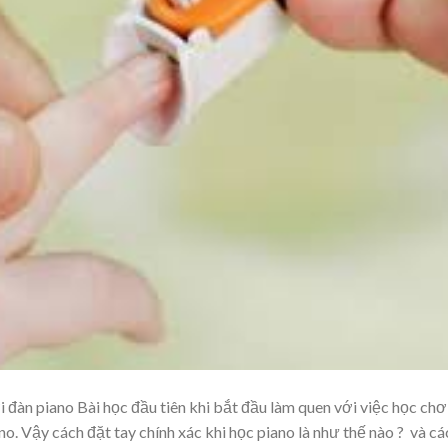
i đàn piano Bài học đầu tiên khi bắt đầu làm quen với việc học chơ
no. Vậy cách đặt tay chính xác khi học piano là như thế nào ? và cá