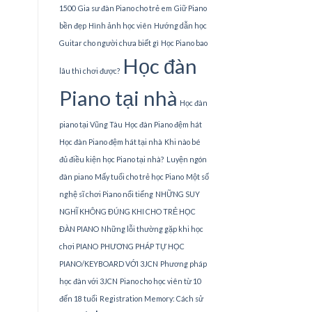
1500
Gia sư đàn Piano cho trẻ em
Giữ Piano
bền đẹp
Hình ảnh học viên
Hướng dẫn học
Guitar cho người chưa biết gì
Học Piano bao
Học đàn
lâu thì chơi được?
Piano tại nhà
Học đàn
piano tại Vũng Tàu
Học đàn Piano đệm hát
Học đàn Piano đệm hát tại nhà
Khi nào bé
đủ điều kiện học Piano tại nhà?
Luyện ngón
đàn piano
Mấy tuổi cho trẻ học Piano
Một số
nghệ sĩ chơi Piano nổi tiếng
NHỮNG SUY
NGHĨ KHÔNG ĐÚNG KHI CHO TRẺ HỌC
ĐÀN PIANO
Những lỗi thường gặp khi học
chơi PIANO
PHƯƠNG PHÁP TỰ HỌC
PIANO/KEYBOARD VỚI 3JCN
Phương pháp
học đàn với 3JCN
Piano cho học viên từ 10
đến 18 tuổi
Registration Memory: Cách sử