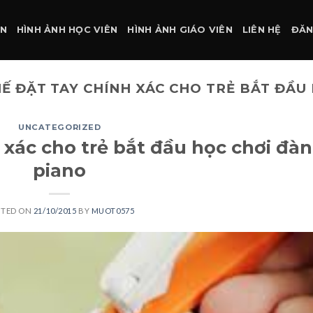
ÀN
HÌNH ẢNH HỌC VIÊN
HÌNH ẢNH GIÁO VIÊN
LIÊN HỆ
ĐĂN
HẾ ĐẶT TAY CHÍNH XÁC CHO TRẺ BẮT ĐẦU
UNCATEGORIZED
 xác cho trẻ bắt đầu học chơi đàn
piano
STED ON
21/10/2015
BY
MUOT0575