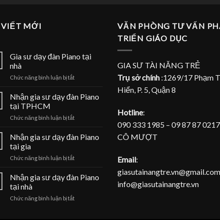
 VIẾT MỚI
VĂN PHÒNG TƯ VẤN PH
TRIỂN GIÁO DỤC
Gia sư dạy đàn Piano tại
GIA SƯ TÀI NĂNG TRẺ
nhà
Trụ sở chính
:1269/17 Phạm 
ở
Chức năng bình luận bị tắt
Gia
Hiển, P. 5, Quận 8
sư
Nhận gia sư dạy đàn Piano
dạy
tại TPHCM
đàn
Hotline
:
ở
Chức năng bình luận bị tắt
Piano
090 333 1985 – 09 87 87 0217
Nhận
tại
gia
CÔ MƯỢT
Nhận gia sư dạy đàn Piano
nhà
sư
tại gia
dạy
ở
Email
:
Chức năng bình luận bị tắt
đàn
Nhận
Piano
giasutainangtre.vn@gmail.com
gia
Nhận gia sư dạy đàn Piano
tại
info@giasutainangtre.vn
sư
TPHCM
tại nhà
dạy
ở
Chức năng bình luận bị tắt
đàn
Nhận
Piano
gia
tại