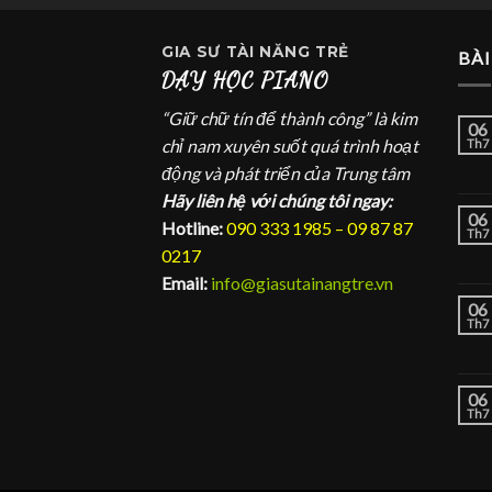
GIA SƯ
TÀI NĂNG TRẺ
BÀI
DẠY HỌC PIANO
“Giữ chữ tín để thành công” là kim
06
chỉ nam xuyên suốt quá trình hoạt
Th7
động và phát triển của Trung tâm
Hãy liên hệ với chúng tôi ngay:
06
Hotline:
090 333 1985 – 09 87 87
Th7
0217
Email:
info@giasutainangtre.vn
06
Th7
06
Th7