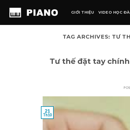
Skip
to
GIỚI THIỆU
VIDEO HỌC Đ
content
TAG ARCHIVES:
TƯ T
Tư thế đặt tay chính
PO
21
Th10