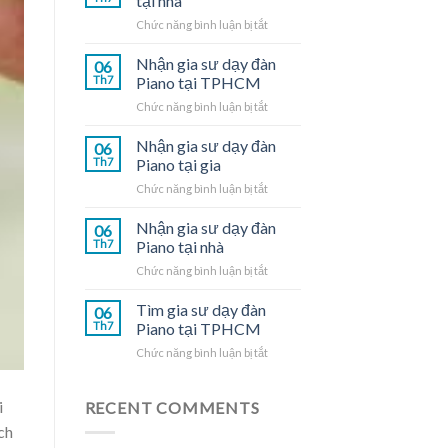
tại nhà
ở
Chức năng bình luận bị tắt
Gia
sư
Nhận gia sư dạy đàn
06
dạy
Th7
Piano tại TPHCM
đàn
ở
Chức năng bình luận bị tắt
Piano
Nhận
tại
gia
Nhận gia sư dạy đàn
nhà
06
sư
Th7
Piano tại gia
dạy
ở
Chức năng bình luận bị tắt
đàn
Nhận
Piano
gia
Nhận gia sư dạy đàn
tại
06
sư
TPHCM
Th7
Piano tại nhà
dạy
ở
Chức năng bình luận bị tắt
đàn
Nhận
Piano
gia
Tìm gia sư dạy đàn
tại
06
sư
gia
Th7
Piano tại TPHCM
dạy
ở
Chức năng bình luận bị tắt
đàn
Tìm
Piano
gia
tại
sư
i
RECENT COMMENTS
nhà
dạy
ch
đàn