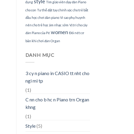
style
dụng
Tìm giáo viên dạy đàn Piano
cho con
Tư thế đặt tay chính xác cho trẻ bắt
đầu học chơi đàn piano
Vì sao phụ huynh
nên cho trẻ học âm nhạc sớm
Vị trí cho cây
women
đàn Piano của Pé
Đôi nét cơ
bản khi chơi đàn Organ
DANH MỤC
3 cy n piano in CASIO tt nht cho
ngi mi tp
(1)
C nn cho b hc n Piano trn Organ
khng
(1)
Style
(5)