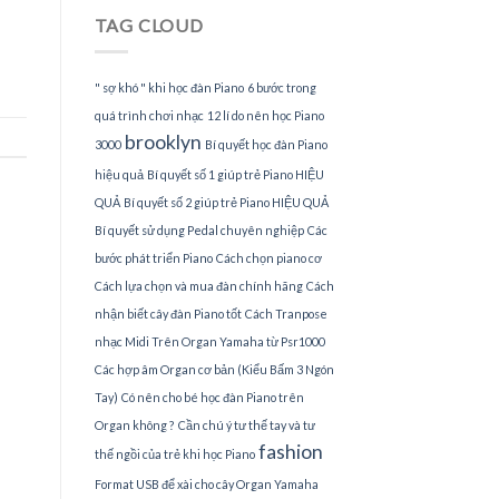
Piano
TAG CLOUD
tại
TPHCM
" sợ khó " khi học đàn Piano
6 bước trong
quá trình chơi nhạc
12 lí do nên học Piano
brooklyn
3000
Bí quyết học đàn Piano
hiệu quả
Bí quyết số 1 giúp trẻ Piano HIỆU
QUẢ
Bí quyết số 2 giúp trẻ Piano HIỆU QUẢ
Bí quyết sử dụng Pedal chuyên nghiệp
Các
bước phát triển Piano
Cách chọn piano cơ
Cách lựa chọn và mua đàn chính hãng
Cách
nhận biết cây đàn Piano tốt
Cách Tranpose
nhạc Midi Trên Organ Yamaha từ Psr1000
Các hợp âm Organ cơ bản (Kiểu Bấm 3 Ngón
Tay)
Có nên cho bé học đàn Piano trên
Organ không ?
Cần chú ý tư thế tay và tư
fashion
thế ngồi của trẻ khi học Piano
Format USB để xài cho cây Organ Yamaha