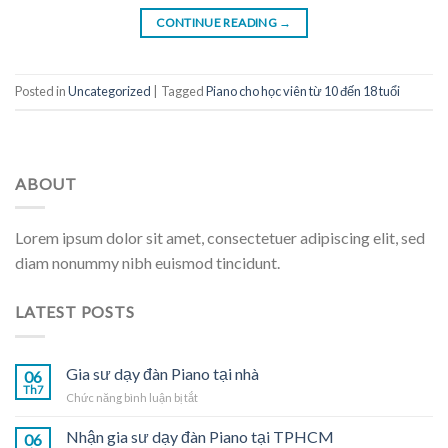
CONTINUE READING
→
Posted in
Uncategorized
|
Tagged
Piano cho học viên từ 10 đến 18 tuổi
ABOUT
Lorem ipsum dolor sit amet, consectetuer adipiscing elit, sed
diam nonummy nibh euismod tincidunt.
LATEST POSTS
Gia sư dạy đàn Piano tại nhà
06
Th7
ở
Chức năng bình luận bị tắt
Gia
sư
Nhận gia sư dạy đàn Piano tại TPHCM
06
dạy