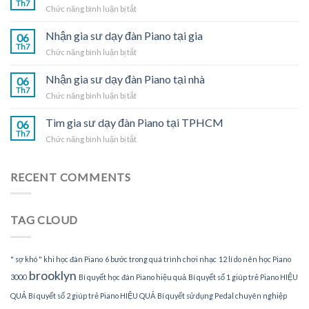
Th7
ở
Chức năng bình luận bị tắt
đàn
Nhận
Piano
gia
Nhận gia sư dạy đàn Piano tại gia
tại
06
sư
Th7
nhà
ở
Chức năng bình luận bị tắt
dạy
Nhận
đàn
gia
Nhận gia sư dạy đàn Piano tại nhà
Piano
06
sư
Th7
tại
ở
Chức năng bình luận bị tắt
dạy
TPHCM
Nhận
đàn
gia
Tìm gia sư dạy đàn Piano tại TPHCM
Piano
06
sư
Th7
tại
ở
Chức năng bình luận bị tắt
dạy
gia
Tìm
đàn
gia
Piano
sư
RECENT COMMENTS
tại
dạy
nhà
đàn
Piano
TAG CLOUD
tại
TPHCM
" sợ khó " khi học đàn Piano
6 bước trong quá trình chơi nhạc
12 lí do nên học Piano
brooklyn
3000
Bí quyết học đàn Piano hiệu quả
Bí quyết số 1 giúp trẻ Piano HIỆU
QUẢ
Bí quyết số 2 giúp trẻ Piano HIỆU QUẢ
Bí quyết sử dụng Pedal chuyên nghiệp