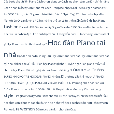
Các bước phát triển Piano
Cách chọn piano cơ
Cách lựa chọn và mua đàn chính hãng
Cách nhận biết cây đàn Piano tốt
Cách Tranpose nhạc Midi Trên Organ Yamaha từ
Psr1000
Các hợp âm Organ cơ bản (Kiểu Bấm 3 Ngón Tay)
Có nên cho bé học đàn
Piano trên Organ không ?
Cần chú ý tư thế tay và tư thế ngồi của trẻ khi học Piano
fashion
Format USB để xài cho cây Organ Yamaha 1500
Gia sư đàn Piano cho trẻ
em
Giữ Piano bền đẹp
Hình ảnh học viên
Hướng dẫn học Guitar cho người chưa biết
Học đàn Piano tại
gì
Học Piano bao lâu thì chơi được?
nhà
Học đàn piano tại Vũng Tàu
Học đàn Piano đệm hát
Học đàn Piano đệm hát
tại nhà
Khi nào bé đủ điều kiện học Piano tại nhà?
Luyện ngón đàn piano
Mấy tuổi
cho trẻ học Piano
Một số nghệ sĩ chơi Piano nổi tiếng
NHỮNG SUY NGHĨ KHÔNG
ĐÚNG KHI CHO TRẺ HỌC ĐÀN PIANO
Những lỗi thường gặp khi học chơi PIANO
PHƯƠNG PHÁP TỰ HỌC PIANO/KEYBOARD VỚI 3JCN
Phương pháp học đàn với
3JCN
Piano cho học viên từ 10 đến 18 tuổi
Registration Memory: Cách sử dụng
style
Tìm giáo viên dạy đàn Piano cho con
Tư thế đặt tay chính xác cho trẻ bắt đầu
học chơi đàn piano
Vì sao phụ huynh nên cho trẻ học âm nhạc sớm
Vị trí cho cây đàn
women
Piano của Pé
Đôi nét cơ bản khi chơi đàn Organ