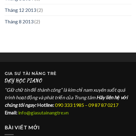
Tháng 12 2013
(2)
Tháng 8 2013
(2)
GIA SƯ
TÀI NĂNG TRẺ
DẠY HỌC PIANO
“Giữ chữ tín để thành công” là kim chỉ nam xuyên suốt quá
trình hoạt động và phát triển của Trung tâm
Hãy liên hệ với
chúng tôi ngay:
Hotline:
090 333 1985 – 09 87 87 0217
Email:
info@giasutainangtre.vn
BÀI VIẾT MỚI