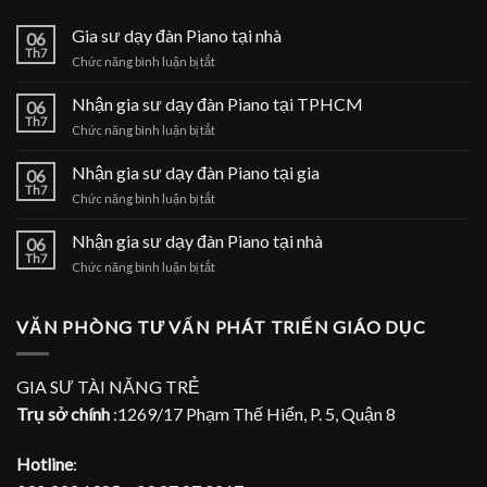
Gia sư dạy đàn Piano tại nhà
06
Th7
ở
Chức năng bình luận bị tắt
Gia
sư
Nhận gia sư dạy đàn Piano tại TPHCM
06
dạy
Th7
ở
Chức năng bình luận bị tắt
đàn
Nhận
Piano
gia
Nhận gia sư dạy đàn Piano tại gia
tại
06
sư
Th7
nhà
ở
Chức năng bình luận bị tắt
dạy
Nhận
đàn
gia
Nhận gia sư dạy đàn Piano tại nhà
Piano
06
sư
Th7
tại
ở
Chức năng bình luận bị tắt
dạy
TPHCM
Nhận
đàn
gia
Piano
sư
VĂN PHÒNG TƯ VẤN PHÁT TRIỂN GIÁO DỤC
tại
dạy
gia
đàn
Piano
GIA SƯ TÀI NĂNG TRẺ
tại
Trụ sở chính
:1269/17 Phạm Thế Hiển, P. 5, Quận 8
nhà
Hotline
: