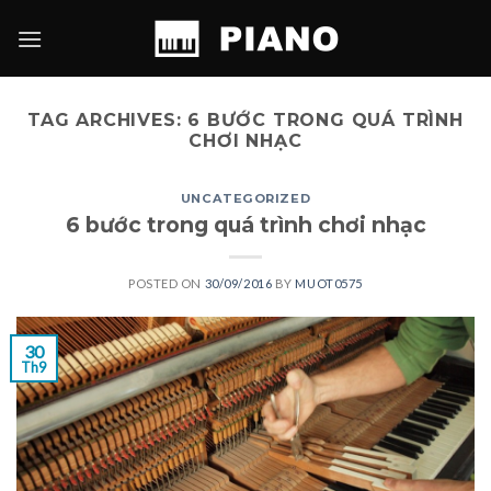
Skip
to
content
TAG ARCHIVES:
6 BƯỚC TRONG QUÁ TRÌNH
CHƠI NHẠC
UNCATEGORIZED
6 bước trong quá trình chơi nhạc
POSTED ON
30/09/2016
BY
MUOT0575
30
Th9