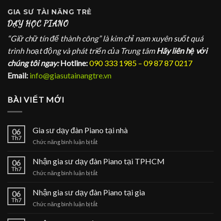
GIA SƯ
TÀI NĂNG TRẺ
DẠY HỌC PIANO
“Giữ chữ tín để thành công” là kim chỉ nam xuyên suốt quá
trình hoạt động và phát triển của Trung tâm
Hãy liên hệ với
chúng tôi ngay:
Hotline:
090 333 1985 – 09 87 87 0217
Email:
info@giasutainangtre.vn
BÀI VIẾT MỚI
Gia sư dạy đàn Piano tại nhà
06
Th7
ở
Chức năng bình luận bị tắt
Gia
sư
Nhận gia sư dạy đàn Piano tại TPHCM
06
dạy
Th7
ở
Chức năng bình luận bị tắt
đàn
Nhận
Piano
gia
Nhận gia sư dạy đàn Piano tại gia
tại
06
sư
Th7
nhà
ở
Chức năng bình luận bị tắt
dạy
Nhận
đàn
gia