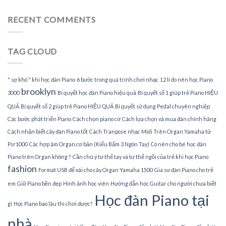
đàn
gia
Piano
sư
RECENT COMMENTS
tại
dạy
nhà
đàn
Piano
TAG CLOUD
tại
TPHCM
" sợ khó " khi học đàn Piano
6 bước trong quá trình chơi nhạc
12 lí do nên học Piano
brooklyn
3000
Bí quyết học đàn Piano hiệu quả
Bí quyết số 1 giúp trẻ Piano HIỆU
QUẢ
Bí quyết số 2 giúp trẻ Piano HIỆU QUẢ
Bí quyết sử dụng Pedal chuyên nghiệp
Các bước phát triển Piano
Cách chọn piano cơ
Cách lựa chọn và mua đàn chính hãng
Cách nhận biết cây đàn Piano tốt
Cách Tranpose nhạc Midi Trên Organ Yamaha từ
Psr1000
Các hợp âm Organ cơ bản (Kiểu Bấm 3 Ngón Tay)
Có nên cho bé học đàn
Piano trên Organ không ?
Cần chú ý tư thế tay và tư thế ngồi của trẻ khi học Piano
fashion
Format USB để xài cho cây Organ Yamaha 1500
Gia sư đàn Piano cho trẻ
em
Giữ Piano bền đẹp
Hình ảnh học viên
Hướng dẫn học Guitar cho người chưa biết
Học đàn Piano tại
gì
Học Piano bao lâu thì chơi được?
nhà