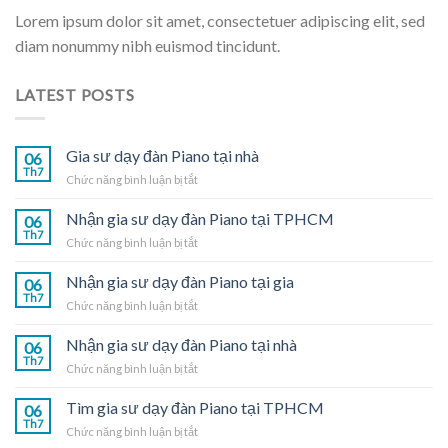
Lorem ipsum dolor sit amet, consectetuer adipiscing elit, sed
diam nonummy nibh euismod tincidunt.
LATEST POSTS
Gia sư dạy đàn Piano tại nhà
06
Th7
ở
Chức năng bình luận bị tắt
Gia
sư
Nhận gia sư dạy đàn Piano tại TPHCM
06
dạy
Th7
ở
Chức năng bình luận bị tắt
đàn
Nhận
Piano
gia
Nhận gia sư dạy đàn Piano tại gia
tại
06
sư
Th7
nhà
ở
Chức năng bình luận bị tắt
dạy
Nhận
đàn
gia
Nhận gia sư dạy đàn Piano tại nhà
Piano
06
sư
Th7
tại
ở
Chức năng bình luận bị tắt
dạy
TPHCM
Nhận
đàn
gia
Tìm gia sư dạy đàn Piano tại TPHCM
Piano
06
sư
Th7
tại
ở
Chức năng bình luận bị tắt
dạy
gia
Tìm