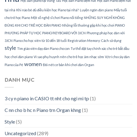
Học đàn piano tại Vũng Tàu
Học đàn Piano đệm hát
Học đàn Piano đệm hát
tại nhà
Khi nào bé đủ điều kiện học Piano tại nhà?
Luyện ngón đàn piano
Mấy tuổi
cho trẻ học Piano
Một số nghệ sĩ chơi Piano nổi tiếng
NHỮNG SUY NGHĨ KHÔNG
ĐÚNG KHI CHO TRẺ HỌC ĐÀN PIANO
Những lỗi thường gặp khi học chơi PIANO
PHƯƠNG PHÁP TỰ HỌC PIANO/KEYBOARD VỚI 3JCN
Phương pháp học đàn với
3JCN
Piano cho học viên từ 10 đến 18 tuổi
Registration Memory: Cách sử dụng
style
Tìm giáo viên dạy đàn Piano cho con
Tư thế đặt tay chính xác cho trẻ bắt đầu
học chơi đàn piano
Vì sao phụ huynh nên cho trẻ học âm nhạc sớm
Vị trí cho cây đàn
women
Piano của Pé
Đôi nét cơ bản khi chơi đàn Organ
DANH MỤC
3 cy n piano in CASIO tt nht cho ngi mi tp
(1)
C nn cho b hc n Piano trn Organ khng
(1)
Style
(5)
Uncategorized
(289)