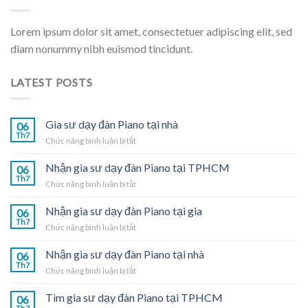
Lorem ipsum dolor sit amet, consectetuer adipiscing elit, sed
diam nonummy nibh euismod tincidunt.
LATEST POSTS
Gia sư dạy đàn Piano tại nhà
06
Th7
ở
Chức năng bình luận bị tắt
Gia
sư
Nhận gia sư dạy đàn Piano tại TPHCM
06
dạy
Th7
ở
Chức năng bình luận bị tắt
đàn
Nhận
Piano
gia
Nhận gia sư dạy đàn Piano tại gia
tại
06
sư
Th7
nhà
ở
Chức năng bình luận bị tắt
dạy
Nhận
đàn
gia
Nhận gia sư dạy đàn Piano tại nhà
Piano
06
sư
Th7
tại
ở
Chức năng bình luận bị tắt
dạy
TPHCM
Nhận
đàn
gia
Tìm gia sư dạy đàn Piano tại TPHCM
Piano
06
sư