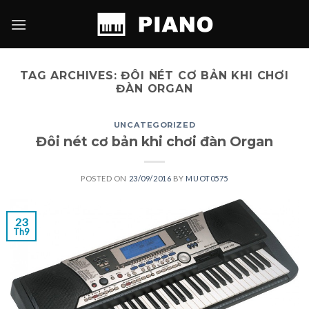
Skip
to
content
TAG ARCHIVES:
ĐÔI NÉT CƠ BẢN KHI CHƠI
ĐÀN ORGAN
UNCATEGORIZED
Đôi nét cơ bản khi chơi đàn Organ
POSTED ON
23/09/2016
BY
MUOT0575
23
Th9