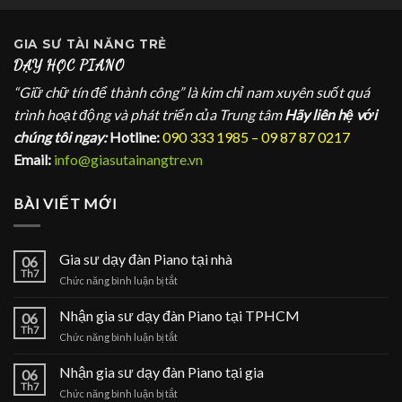
GIA SƯ
TÀI NĂNG TRẺ
DẠY HỌC PIANO
“Giữ chữ tín để thành công” là kim chỉ nam xuyên suốt quá
trình hoạt động và phát triển của Trung tâm
Hãy liên hệ với
chúng tôi ngay:
Hotline:
090 333 1985 – 09 87 87 0217
Email:
info@giasutainangtre.vn
BÀI VIẾT MỚI
Gia sư dạy đàn Piano tại nhà
06
Th7
ở
Chức năng bình luận bị tắt
Gia
sư
Nhận gia sư dạy đàn Piano tại TPHCM
06
dạy
Th7
ở
Chức năng bình luận bị tắt
đàn
Nhận
Piano
gia
Nhận gia sư dạy đàn Piano tại gia
tại
06
sư
Th7
nhà
ở
Chức năng bình luận bị tắt
dạy