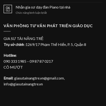
Nhận
đàn
gia
Nhận gia sư dạy đàn Piano tại nhà
Piano
06
sư
Th7
tại
ở
Chức năng bình luận bị tắt
dạy
TPHCM
Nhận
đàn
gia
Piano
sư
VĂN PHÒNG TƯ VẤN PHÁT TRIỂN GIÁO DỤC
tại
dạy
gia
đàn
Piano
GIA SƯ TÀI NĂNG TRẺ
tại
Trụ sở chính
:1269/17 Phạm Thế Hiển, P. 5, Quận 8
nhà
Hotline
:
090 333 1985 – 09 87 87 0217
CÔ MƯỢT
Email
: giasutainangtre.vn@gmail.com,
info@giasutainangtre.vn