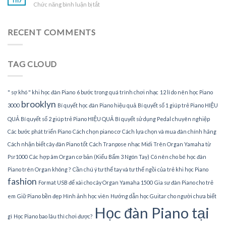
Th7
tại
ở
Chức năng bình luận bị tắt
dạy
gia
Tìm
đàn
gia
Piano
sư
RECENT COMMENTS
tại
dạy
nhà
đàn
Piano
TAG CLOUD
tại
TPHCM
" sợ khó " khi học đàn Piano
6 bước trong quá trình chơi nhạc
12 lí do nên học Piano
brooklyn
3000
Bí quyết học đàn Piano hiệu quả
Bí quyết số 1 giúp trẻ Piano HIỆU
QUẢ
Bí quyết số 2 giúp trẻ Piano HIỆU QUẢ
Bí quyết sử dụng Pedal chuyên nghiệp
Các bước phát triển Piano
Cách chọn piano cơ
Cách lựa chọn và mua đàn chính hãng
Cách nhận biết cây đàn Piano tốt
Cách Tranpose nhạc Midi Trên Organ Yamaha từ
Psr1000
Các hợp âm Organ cơ bản (Kiểu Bấm 3 Ngón Tay)
Có nên cho bé học đàn
Piano trên Organ không ?
Cần chú ý tư thế tay và tư thế ngồi của trẻ khi học Piano
fashion
Format USB để xài cho cây Organ Yamaha 1500
Gia sư đàn Piano cho trẻ
em
Giữ Piano bền đẹp
Hình ảnh học viên
Hướng dẫn học Guitar cho người chưa biết
Học đàn Piano tại
gì
Học Piano bao lâu thì chơi được?