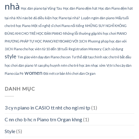
nhà
Học đàn piano tại Vũng Tàu
Học đàn Piano đệm hát
Học đàn Piano đệm hát
tại nhà
Khi nào bé đủ điều kiện học Piano tại nhà?
Luyện ngón đàn piano
Mấy tuổi
cho trẻ học Piano
Một số nghệ sĩ chơi Piano nổi tiếng
NHỮNG SUY NGHĨ KHÔNG
ĐÚNG KHI CHO TRẺ HỌC ĐÀN PIANO
Những lỗi thường gặp khi học chơi PIANO
PHƯƠNG PHÁP TỰ HỌC PIANO/KEYBOARD VỚI 3JCN
Phương pháp học đàn với
3JCN
Piano cho học viên từ 10 đến 18 tuổi
Registration Memory: Cách sử dụng
style
Tìm giáo viên dạy đàn Piano cho con
Tư thế đặt tay chính xác cho trẻ bắt đầu
học chơi đàn piano
Vì sao phụ huynh nên cho trẻ học âm nhạc sớm
Vị trí cho cây đàn
women
Piano của Pé
Đôi nét cơ bản khi chơi đàn Organ
DANH MỤC
3 cy n piano in CASIO tt nht cho ngi mi tp
(1)
C nn cho b hc n Piano trn Organ khng
(1)
Style
(5)