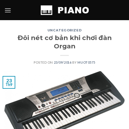
Skip
to
content
UNCATEGORIZED
Đôi nét cơ bản khi chơi đàn
Organ
POSTED ON
23/09/2016
BY
MUOT0575
23
Th9