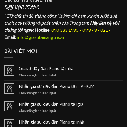
GIA SƯ
TÀI NĂNG TRẺ
DẠY HỌC PIANO
“Giữ chữ tín để thành công” là kim chỉ nam xuyên suốt quá
trình hoạt động và phát triển của Trung tâm
Hãy liên hệ với
chúng tôi ngay:
Hotline:
090 333 1985 – 09 87 87 0217
Email:
info@giasutainangtre.vn
BÀI VIẾT MỚI
Gia sư dạy đàn Piano tại nhà
06
Th7
ở
Chức năng bình luận bị tắt
Gia
sư
Nhận gia sư dạy đàn Piano tại TPHCM
06
dạy
Th7
ở
Chức năng bình luận bị tắt
đàn
Nhận
Piano
gia
Nhận gia sư dạy đàn Piano tại gia
tại
06
sư
Th7
nhà
ở
Chức năng bình luận bị tắt
dạy
Nhận
đàn
gia
Nhận gia sư dạy đàn Piano tại nhà
Piano
06
sư
Th7
tại