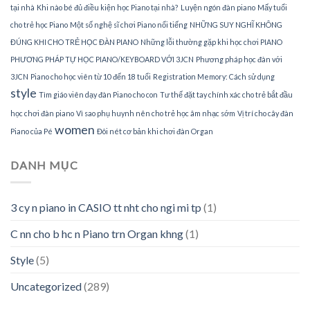
tại nhà
Khi nào bé đủ điều kiện học Piano tại nhà?
Luyện ngón đàn piano
Mấy tuổi
cho trẻ học Piano
Một số nghệ sĩ chơi Piano nổi tiếng
NHỮNG SUY NGHĨ KHÔNG
ĐÚNG KHI CHO TRẺ HỌC ĐÀN PIANO
Những lỗi thường gặp khi học chơi PIANO
PHƯƠNG PHÁP TỰ HỌC PIANO/KEYBOARD VỚI 3JCN
Phương pháp học đàn với
3JCN
Piano cho học viên từ 10 đến 18 tuổi
Registration Memory: Cách sử dụng
style
Tìm giáo viên dạy đàn Piano cho con
Tư thế đặt tay chính xác cho trẻ bắt đầu
học chơi đàn piano
Vì sao phụ huynh nên cho trẻ học âm nhạc sớm
Vị trí cho cây đàn
women
Piano của Pé
Đôi nét cơ bản khi chơi đàn Organ
DANH MỤC
3 cy n piano in CASIO tt nht cho ngi mi tp
(1)
C nn cho b hc n Piano trn Organ khng
(1)
Style
(5)
Uncategorized
(289)