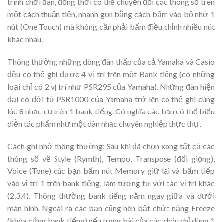
trình chơi đàn, đồng thời có thể chuyển đổi các thông số trên
một cách thuận tiện, nhanh gọn bằng cách bấm vào bộ nhớ 1
nút (One Touch) mà không cần phải bấm điều chỉnh nhiều nút
khác nhau.
Thông thường những dòng đàn thấp của cả Yamaha và Casio
đều có thể ghi được 4 vị trí trên một Bank tiếng (có những
loại chỉ có 2 vị trí như PSR295 của Yamaha). Những đàn hiện
đại có đời từ PSR1000 của Yamaha trở lên có thể ghi cùng
lúc 8 nhạc cụ trên 1 bank tiếng. Có nghĩa các bạn có thể biểu
diễn tác phẩm như một dàn nhạc chuyên nghiệp thực thụ .
Cách ghi nhớ thông thường: Sau khi đã chọn xong tất cả các
thông số về Style (Rymth), Tempo, Transpose (đổi giọng),
Voice (Tone) các bạn bấm nút Memory giữ lại và bấm tiếp
vào vị trí 1 trên bank tiếng, làm tương tự với các vị trí khác
(2,3,4). Thông thường bank tiếng nằm ngay giữa và dưới
màn hình. Ngoài ra các bạn cũng nên bật chức năng Freeze
(khóa cứng bank tiếng) nếu trong bài của các cháu chỉ dùng 1