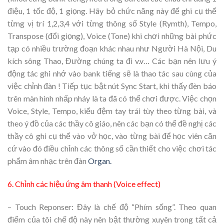
điệu, 1 tốc độ, 1 giọng. Hãy bỏ chức năng này để ghi cụ thể
từng vị trí 1,2,3,4 với từng thông số Style (Rymth), Tempo,
Transpose (đổi giọng), Voice (Tone) khi chơi những bài phức
tạp có nhiều trường đoạn khác nhau như Người Hà Nội, Du
kích sông Thao, Đường chúng ta đi v.v… Các bạn nên lưu ý
động tác ghi nhớ vào bank tiếng sẽ là thao tác sau cùng của
việc chỉnh đàn ! Tiếp tục bật nút Sync Start, khi thấy đèn báo
trên màn hình nhấp nháy là ta đã có thể chơi được. Việc chọn
Voice, Style, Tempo, kiểu đệm tay trái tùy theo từng bài, và
theo ý đồ của các thầy cô giáo, nên các bạn có thể đề nghị các
thầy cô ghi cụ thể vào vở học, vào từng bài để học viên căn
cứ vào đó điều chỉnh các thông số cần thiết cho việc chơi tác
phẩm âm nhạc trên đàn
Organ.
6. Chỉnh các hiệu ứng âm thanh (Voice effect)
– Touch Reponser: Đây là chế độ “Phím sống”. Theo quan
điểm của tôi chế độ này nên bật thường xuyên trong tất cả