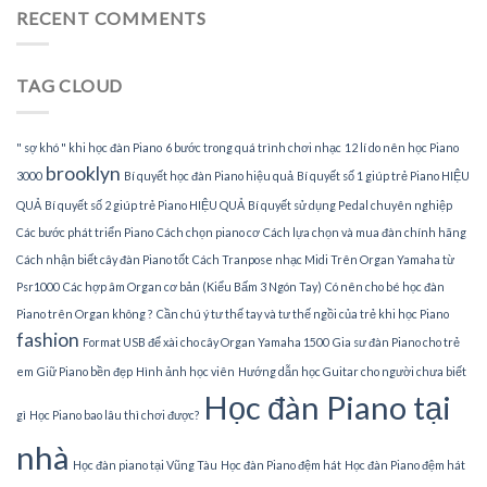
sư
RECENT COMMENTS
tại
dạy
nhà
đàn
Piano
TAG CLOUD
tại
TPHCM
" sợ khó " khi học đàn Piano
6 bước trong quá trình chơi nhạc
12 lí do nên học Piano
brooklyn
3000
Bí quyết học đàn Piano hiệu quả
Bí quyết số 1 giúp trẻ Piano HIỆU
QUẢ
Bí quyết số 2 giúp trẻ Piano HIỆU QUẢ
Bí quyết sử dụng Pedal chuyên nghiệp
Các bước phát triển Piano
Cách chọn piano cơ
Cách lựa chọn và mua đàn chính hãng
Cách nhận biết cây đàn Piano tốt
Cách Tranpose nhạc Midi Trên Organ Yamaha từ
Psr1000
Các hợp âm Organ cơ bản (Kiểu Bấm 3 Ngón Tay)
Có nên cho bé học đàn
Piano trên Organ không ?
Cần chú ý tư thế tay và tư thế ngồi của trẻ khi học Piano
fashion
Format USB để xài cho cây Organ Yamaha 1500
Gia sư đàn Piano cho trẻ
em
Giữ Piano bền đẹp
Hình ảnh học viên
Hướng dẫn học Guitar cho người chưa biết
Học đàn Piano tại
gì
Học Piano bao lâu thì chơi được?
nhà
Học đàn piano tại Vũng Tàu
Học đàn Piano đệm hát
Học đàn Piano đệm hát