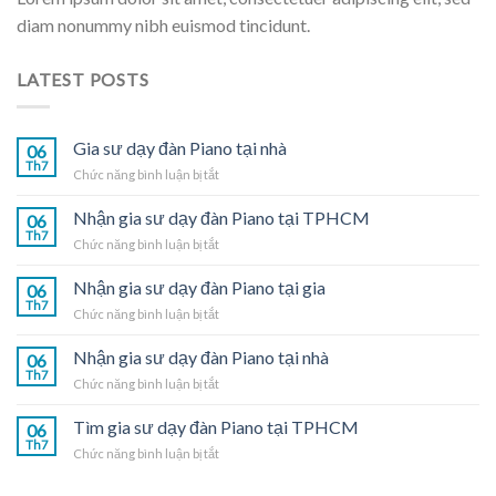
diam nonummy nibh euismod tincidunt.
LATEST POSTS
Gia sư dạy đàn Piano tại nhà
06
Th7
ở
Chức năng bình luận bị tắt
Gia
sư
Nhận gia sư dạy đàn Piano tại TPHCM
06
dạy
Th7
ở
Chức năng bình luận bị tắt
đàn
Nhận
Piano
gia
Nhận gia sư dạy đàn Piano tại gia
tại
06
sư
Th7
nhà
ở
Chức năng bình luận bị tắt
dạy
Nhận
đàn
gia
Nhận gia sư dạy đàn Piano tại nhà
Piano
06
sư
Th7
tại
ở
Chức năng bình luận bị tắt
dạy
TPHCM
Nhận
đàn
gia
Tìm gia sư dạy đàn Piano tại TPHCM
Piano
06
sư
Th7
tại
ở
Chức năng bình luận bị tắt
dạy
gia
Tìm
đàn
gia
Piano