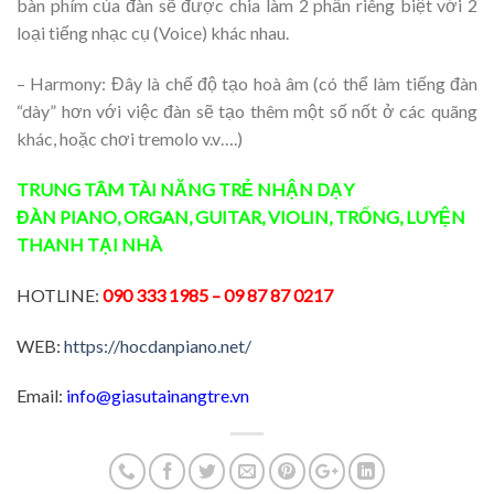
bàn phím của đàn sẽ được chia làm 2 phần riêng biệt với 2
loại tiếng nhạc cụ (Voice) khác nhau.
– Harmony: Đây là chế độ tạo hoà âm (có thể làm tiếng đàn
“dày” hơn với việc đàn sẽ tạo thêm một số nốt ở các quãng
khác, hoặc chơi tremolo v.v….)
TRUNG TÂM TÀI NĂNG TRẺ
NHẬN DẠY
ĐÀN
PIANO
,
ORGAN
,
GUITAR
,
VIOLIN
,
TRỐNG
,
LUYỆN
THANH
TẠI NHÀ
HOTLINE:
090 333 1985
– 09 87 87 0217
WEB:
https://hocdanpiano.net/
Email:
info@giasutainangtre.vn