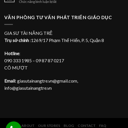
ở
Chức năng bình luận bị tắt
dạy
TPHCM
Nhận
đàn
gia
Piano
sư
VĂN PHÒNG TƯ VẤN PHÁT TRIỂN GIÁO DỤC
tại
dạy
gia
đàn
Piano
GIA SƯ TÀI NĂNG TRẺ
tại
Trụ sở chính
:1269/17 Phạm Thế Hiển, P. 5, Quận 8
nhà
Hotline
:
090 333 1985 – 09 87 87 0217
CÔ MƯỢT
Email
: giasutainangtre.vn@gmail.com,
info@giasutainangtre.vn
ABOUT
OUR STORES
BLOG
CONTACT
FAQ