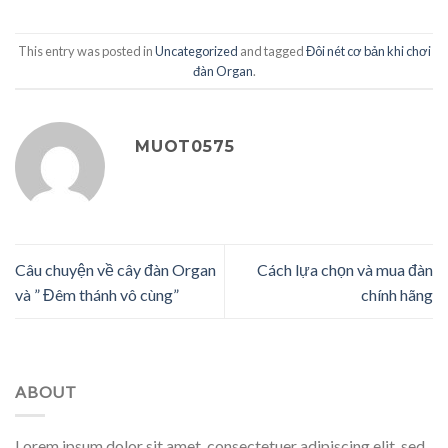
This entry was posted in
Uncategorized
and tagged
Đôi nét cơ bản khi chơi
đàn Organ
.
MUOT0575
Câu chuyện về cây đàn Organ
Cách lựa chọn và mua đàn
và ” Đêm thánh vô cùng”
chính hãng
ABOUT
Lorem ipsum dolor sit amet, consectetuer adipiscing elit, sed