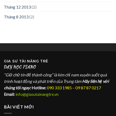
Tháng 12 2013
(2)
Tháng 8 2013
(2)
GIA SƯ
TÀI NĂNG TRẺ
DẠY HỌC PIANO
“Giữ chữ tín để thành công” là kim chỉ nam xuyên suốt quá
trình hoạt động và phát triển của Trung tâm
Hãy liên hệ với
chúng tôi ngay:
Hotline:
090 333 1985 – 09 87 87 0217
Email:
info@giasutainangtre.vn
BÀI VIẾT MỚI