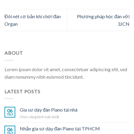
Đôi nét cơ bản khi chơi đàn
Phương pháp học đàn với
Organ
3JCN
ABOUT
Lorem ipsum dolor sit amet, consectetuer adipiscing elit, sed
diam nonummy nibh euismod tincidunt.
LATEST POSTS
Gia sư dạy đàn Piano tại nhà
06
Th7
ở
Chức năng bình luận bị tắt
Gia
sư
Nhận gia sư dạy đàn Piano tại TPHCM
06
dạy
Th7