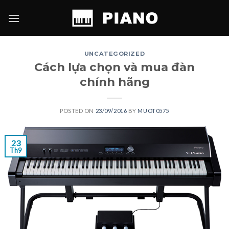
Skip
to
content
UNCATEGORIZED
Cách lựa chọn và mua đàn
chính hãng
POSTED ON
23/09/2016
BY
MUOT0575
23
Th9