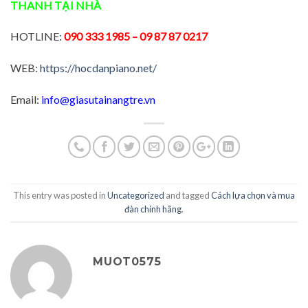
THANH
TẠI NHÀ
HOTLINE:
090 333 1985
– 09 87 87 0217
WEB:
https://hocdanpiano.net/
Email:
info@giasutainangtre.vn
This entry was posted in
Uncategorized
and tagged
Cách lựa chọn và mua
đàn chính hãng
.
MUOT0575