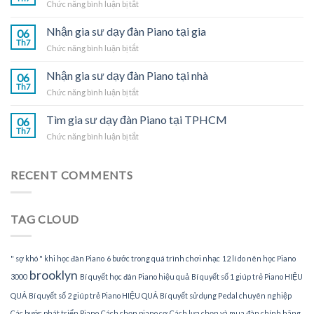
ở
Chức năng bình luận bị tắt
đàn
Nhận
Piano
gia
Nhận gia sư dạy đàn Piano tại gia
tại
06
sư
Th7
nhà
ở
Chức năng bình luận bị tắt
dạy
Nhận
đàn
gia
Nhận gia sư dạy đàn Piano tại nhà
Piano
06
sư
Th7
tại
ở
Chức năng bình luận bị tắt
dạy
TPHCM
Nhận
đàn
gia
Tìm gia sư dạy đàn Piano tại TPHCM
Piano
06
sư
Th7
tại
ở
Chức năng bình luận bị tắt
dạy
gia
Tìm
đàn
gia
Piano
sư
RECENT COMMENTS
tại
dạy
nhà
đàn
Piano
TAG CLOUD
tại
TPHCM
" sợ khó " khi học đàn Piano
6 bước trong quá trình chơi nhạc
12 lí do nên học Piano
brooklyn
3000
Bí quyết học đàn Piano hiệu quả
Bí quyết số 1 giúp trẻ Piano HIỆU
QUẢ
Bí quyết số 2 giúp trẻ Piano HIỆU QUẢ
Bí quyết sử dụng Pedal chuyên nghiệp
Các bước phát triển Piano
Cách chọn piano cơ
Cách lựa chọn và mua đàn chính hãng