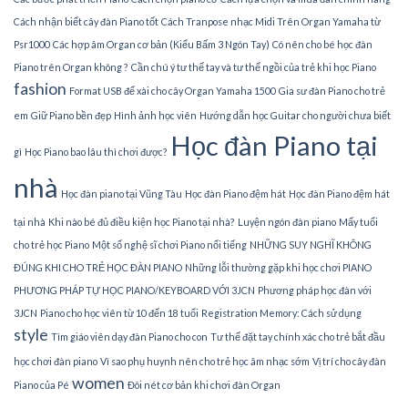
Cách nhận biết cây đàn Piano tốt
Cách Tranpose nhạc Midi Trên Organ Yamaha từ
Psr1000
Các hợp âm Organ cơ bản (Kiểu Bấm 3 Ngón Tay)
Có nên cho bé học đàn
Piano trên Organ không ?
Cần chú ý tư thế tay và tư thế ngồi của trẻ khi học Piano
fashion
Format USB để xài cho cây Organ Yamaha 1500
Gia sư đàn Piano cho trẻ
em
Giữ Piano bền đẹp
Hình ảnh học viên
Hướng dẫn học Guitar cho người chưa biết
Học đàn Piano tại
gì
Học Piano bao lâu thì chơi được?
nhà
Học đàn piano tại Vũng Tàu
Học đàn Piano đệm hát
Học đàn Piano đệm hát
tại nhà
Khi nào bé đủ điều kiện học Piano tại nhà?
Luyện ngón đàn piano
Mấy tuổi
cho trẻ học Piano
Một số nghệ sĩ chơi Piano nổi tiếng
NHỮNG SUY NGHĨ KHÔNG
ĐÚNG KHI CHO TRẺ HỌC ĐÀN PIANO
Những lỗi thường gặp khi học chơi PIANO
PHƯƠNG PHÁP TỰ HỌC PIANO/KEYBOARD VỚI 3JCN
Phương pháp học đàn với
3JCN
Piano cho học viên từ 10 đến 18 tuổi
Registration Memory: Cách sử dụng
style
Tìm giáo viên dạy đàn Piano cho con
Tư thế đặt tay chính xác cho trẻ bắt đầu
học chơi đàn piano
Vì sao phụ huynh nên cho trẻ học âm nhạc sớm
Vị trí cho cây đàn
women
Piano của Pé
Đôi nét cơ bản khi chơi đàn Organ