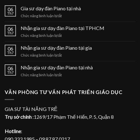
Gia sư dạy đàn Piano tại nhà
06
Th7
ở
Chức năng bình luận bị tắt
Gia
sư
Nhận gia sư dạy đàn Piano tại TPHCM
06
dạy
Th7
ở
Chức năng bình luận bị tắt
đàn
Nhận
Piano
gia
Nhận gia sư dạy đàn Piano tại gia
tại
06
sư
Th7
nhà
ở
Chức năng bình luận bị tắt
dạy
Nhận
đàn
gia
Nhận gia sư dạy đàn Piano tại nhà
Piano
06
sư
Th7
tại
ở
Chức năng bình luận bị tắt
dạy
TPHCM
Nhận
đàn
gia
Piano
sư
VĂN PHÒNG TƯ VẤN PHÁT TRIỂN GIÁO DỤC
tại
dạy
gia
đàn
Piano
GIA SƯ TÀI NĂNG TRẺ
tại
Trụ sở chính
:1269/17 Phạm Thế Hiển, P. 5, Quận 8
nhà
Hotline
:
090 333 1985 – 09 87 87 0217