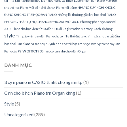
tại nhà
Khi nào bé đủ điều kiện học Piano tại nhà?
Luyện ngón đàn piano
Mấy tuổi
cho trẻ học Piano
Một số nghệ sĩ chơi Piano nổi tiếng
NHỮNG SUY NGHĨ KHÔNG
ĐÚNG KHI CHO TRẺ HỌC ĐÀN PIANO
Những lỗi thường gặp khi học chơi PIANO
PHƯƠNG PHÁP TỰ HỌC PIANO/KEYBOARD VỚI 3JCN
Phương pháp học đàn với
3JCN
Piano cho học viên từ 10 đến 18 tuổi
Registration Memory: Cách sử dụng
style
Tìm giáo viên dạy đàn Piano cho con
Tư thế đặt tay chính xác cho trẻ bắt đầu
học chơi đàn piano
Vì sao phụ huynh nên cho trẻ học âm nhạc sớm
Vị trí cho cây đàn
women
Piano của Pé
Đôi nét cơ bản khi chơi đàn Organ
DANH MỤC
3 cy n piano in CASIO tt nht cho ngi mi tp
(1)
C nn cho b hc n Piano trn Organ khng
(1)
Style
(5)
Uncategorized
(289)