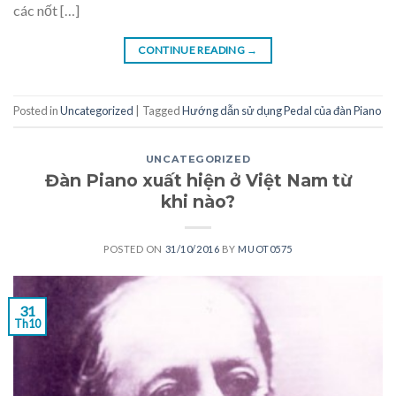
các nốt […]
CONTINUE READING
→
Posted in
Uncategorized
|
Tagged
Hướng dẫn sử dụng Pedal của đàn Piano
UNCATEGORIZED
Đàn Piano xuất hiện ở Việt Nam từ
khi nào?
POSTED ON
31/10/2016
BY
MUOT0575
31
Th10