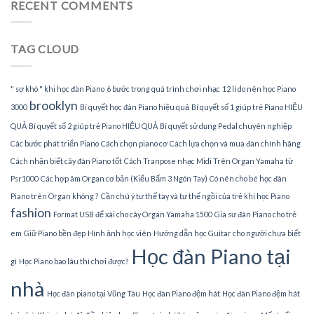
sư
RECENT COMMENTS
tại
dạy
nhà
đàn
Piano
TAG CLOUD
tại
TPHCM
" sợ khó " khi học đàn Piano
6 bước trong quá trình chơi nhạc
12 lí do nên học Piano
brooklyn
3000
Bí quyết học đàn Piano hiệu quả
Bí quyết số 1 giúp trẻ Piano HIỆU
QUẢ
Bí quyết số 2 giúp trẻ Piano HIỆU QUẢ
Bí quyết sử dụng Pedal chuyên nghiệp
Các bước phát triển Piano
Cách chọn piano cơ
Cách lựa chọn và mua đàn chính hãng
Cách nhận biết cây đàn Piano tốt
Cách Tranpose nhạc Midi Trên Organ Yamaha từ
Psr1000
Các hợp âm Organ cơ bản (Kiểu Bấm 3 Ngón Tay)
Có nên cho bé học đàn
Piano trên Organ không ?
Cần chú ý tư thế tay và tư thế ngồi của trẻ khi học Piano
fashion
Format USB để xài cho cây Organ Yamaha 1500
Gia sư đàn Piano cho trẻ
em
Giữ Piano bền đẹp
Hình ảnh học viên
Hướng dẫn học Guitar cho người chưa biết
Học đàn Piano tại
gì
Học Piano bao lâu thì chơi được?
nhà
Học đàn piano tại Vũng Tàu
Học đàn Piano đệm hát
Học đàn Piano đệm hát