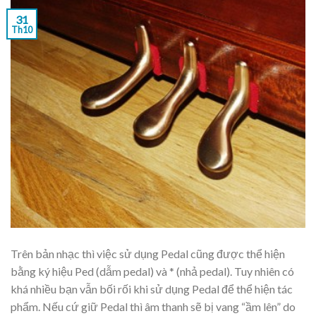
31
Th10
Trên bản nhạc thì việc sử dụng Pedal cũng được thể hiện
bằng ký hiệu Ped (dẫm pedal) và * (nhả pedal). Tuy nhiên có
khá nhiều bạn vẫn bối rối khi sử dụng Pedal để thể hiện tác
phẩm. Nếu cứ giữ Pedal thì âm thanh sẽ bị vang “ầm lên” do