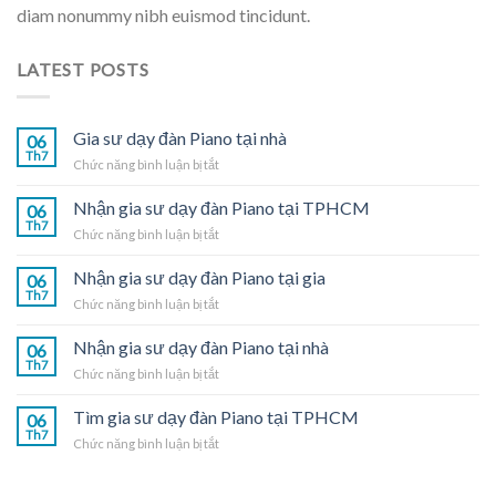
diam nonummy nibh euismod tincidunt.
LATEST POSTS
Gia sư dạy đàn Piano tại nhà
06
Th7
ở
Chức năng bình luận bị tắt
Gia
sư
Nhận gia sư dạy đàn Piano tại TPHCM
06
dạy
Th7
ở
Chức năng bình luận bị tắt
đàn
Nhận
Piano
gia
Nhận gia sư dạy đàn Piano tại gia
tại
06
sư
Th7
nhà
ở
Chức năng bình luận bị tắt
dạy
Nhận
đàn
gia
Nhận gia sư dạy đàn Piano tại nhà
Piano
06
sư
Th7
tại
ở
Chức năng bình luận bị tắt
dạy
TPHCM
Nhận
đàn
gia
Tìm gia sư dạy đàn Piano tại TPHCM
Piano
06
sư
Th7
tại
ở
Chức năng bình luận bị tắt
dạy
gia
Tìm
đàn
gia
Piano