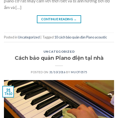
piano cơ rất nhạy cảm với thời tiết và bị ảnh hưởng bởi độ
ẩm và […]
CONTINUE READING
→
Posted in
Uncategorized
|
Tagged
10 cách bảo quản đàn Piano acoustic
UNCATEGORIZED
Cách bảo quản Piano điện tại nhà
POSTED ON
31/10/2016
BY
MUOT0575
31
Th10