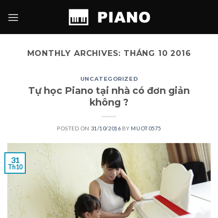
Skip
to
content
MONTHLY ARCHIVES:
THÁNG 10 2016
UNCATEGORIZED
Tự học Piano tại nhà có đơn giản
không ?
POSTED ON
31/10/2016
BY
MUOT0575
31
Th10