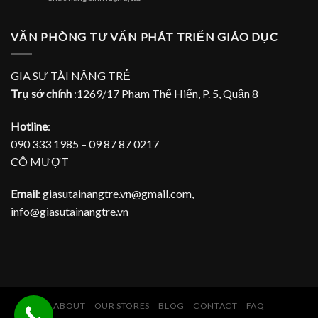
dạy
TPHCM
Nhận
đàn
gia
Piano
sư
VĂN PHÒNG TƯ VẤN PHÁT TRIỂN GIÁO DỤC
tại
dạy
gia
đàn
Piano
GIA SƯ TÀI NĂNG TRẺ
tại
Trụ sở chính
:1269/17 Phạm Thế Hiển, P. 5, Quận 8
nhà
Hotline
:
090 333 1985 – 09 87 87 0217
CÔ MƯỢT
Email
: giasutainangtre.vn@gmail.com,
info@giasutainangtre.vn
ABOUT
OUR STORES
BLOG
CONTACT
FAQ