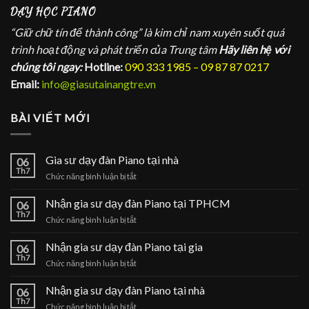
DẠY HỌC PIANO
“Giữ chữ tín để thành công” là kim chỉ nam xuyên suốt quá
trình hoạt động và phát triển của Trung tâm
Hãy liên hệ với
chúng tôi ngay:
Hotline:
090 333 1985 – 09 87 87 0217
Email:
info@giasutainangtre.vn
BÀI VIẾT MỚI
Gia sư dạy đàn Piano tại nhà
06
Th7
ở
Chức năng bình luận bị tắt
Gia
sư
Nhận gia sư dạy đàn Piano tại TPHCM
06
dạy
Th7
ở
Chức năng bình luận bị tắt
đàn
Nhận
Piano
gia
Nhận gia sư dạy đàn Piano tại gia
tại
06
sư
Th7
nhà
ở
Chức năng bình luận bị tắt
dạy
Nhận
đàn
gia
Nhận gia sư dạy đàn Piano tại nhà
Piano
06
sư
Th7
tại
ở
Chức năng bình luận bị tắt