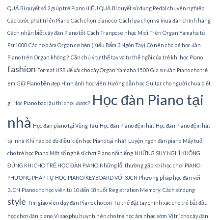
QUẢ
Bí quyết số 2 giúp trẻ Piano HIỆU QUẢ
Bí quyết sử dụng Pedal chuyên nghiệp
Các bước phát triển Piano
Cách chọn piano cơ
Cách lựa chọn và mua đàn chính hãng
Cách nhận biết cây đàn Piano tốt
Cách Tranpose nhạc Midi Trên Organ Yamaha từ
Psr1000
Các hợp âm Organ cơ bản (Kiểu Bấm 3 Ngón Tay)
Có nên cho bé học đàn
Piano trên Organ không ?
Cần chú ý tư thế tay và tư thế ngồi của trẻ khi học Piano
fashion
Format USB để xài cho cây Organ Yamaha 1500
Gia sư đàn Piano cho trẻ
em
Giữ Piano bền đẹp
Hình ảnh học viên
Hướng dẫn học Guitar cho người chưa biết
Học đàn Piano tại
gì
Học Piano bao lâu thì chơi được?
nhà
Học đàn piano tại Vũng Tàu
Học đàn Piano đệm hát
Học đàn Piano đệm hát
tại nhà
Khi nào bé đủ điều kiện học Piano tại nhà?
Luyện ngón đàn piano
Mấy tuổi
cho trẻ học Piano
Một số nghệ sĩ chơi Piano nổi tiếng
NHỮNG SUY NGHĨ KHÔNG
ĐÚNG KHI CHO TRẺ HỌC ĐÀN PIANO
Những lỗi thường gặp khi học chơi PIANO
PHƯƠNG PHÁP TỰ HỌC PIANO/KEYBOARD VỚI 3JCN
Phương pháp học đàn với
3JCN
Piano cho học viên từ 10 đến 18 tuổi
Registration Memory: Cách sử dụng
style
Tìm giáo viên dạy đàn Piano cho con
Tư thế đặt tay chính xác cho trẻ bắt đầu
học chơi đàn piano
Vì sao phụ huynh nên cho trẻ học âm nhạc sớm
Vị trí cho cây đàn