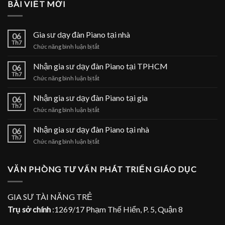
BÀI VIẾT MỚI
Gia sư dạy đàn Piano tại nhà
06
Th7
ở
Chức năng bình luận bị tắt
Gia
sư
Nhận gia sư dạy đàn Piano tại TPHCM
06
dạy
Th7
ở
Chức năng bình luận bị tắt
đàn
Nhận
Piano
gia
Nhận gia sư dạy đàn Piano tại gia
tại
06
sư
Th7
nhà
ở
Chức năng bình luận bị tắt
dạy
Nhận
đàn
gia
Nhận gia sư dạy đàn Piano tại nhà
Piano
06
sư
Th7
tại
ở
Chức năng bình luận bị tắt
dạy
TPHCM
Nhận
đàn
gia
Piano
sư
VĂN PHÒNG TƯ VẤN PHÁT TRIỂN GIÁO DỤC
tại
dạy
gia
đàn
Piano
GIA SƯ TÀI NĂNG TRẺ
tại
Trụ sở chính
:1269/17 Phạm Thế Hiển, P. 5, Quận 8
nhà