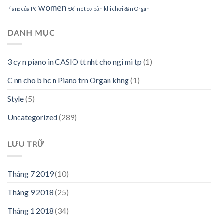
women
Piano của Pé
Đôi nét cơ bản khi chơi đàn Organ
DANH MỤC
3 cy n piano in CASIO tt nht cho ngi mi tp
(1)
C nn cho b hc n Piano trn Organ khng
(1)
Style
(5)
Uncategorized
(289)
LƯU TRỮ
Tháng 7 2019
(10)
Tháng 9 2018
(25)
Tháng 1 2018
(34)