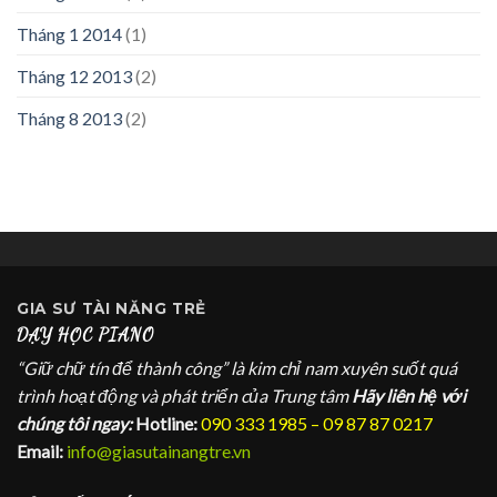
Tháng 1 2014
(1)
Tháng 12 2013
(2)
Tháng 8 2013
(2)
GIA SƯ
TÀI NĂNG TRẺ
DẠY HỌC PIANO
“Giữ chữ tín để thành công” là kim chỉ nam xuyên suốt quá
trình hoạt động và phát triển của Trung tâm
Hãy liên hệ với
chúng tôi ngay:
Hotline:
090 333 1985 – 09 87 87 0217
Email:
info@giasutainangtre.vn