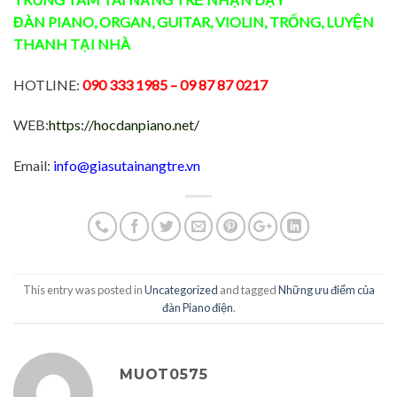
ĐÀN
PIANO
,
ORGAN
,
GUITAR
,
VIOLIN
,
TRỐNG
,
LUYỆN
THANH
TẠI NHÀ
HOTLINE:
090 333 1985
– 09 87 87 0217
WEB:
https://hocdanpiano.net/
Email:
info@giasutainangtre.vn
This entry was posted in
Uncategorized
and tagged
Những ưu điểm của
đàn Piano điện
.
MUOT0575