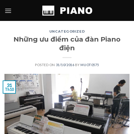
Skip
to
content
UNCATEGORIZED
Những ưu điểm của đàn Piano
điện
POSTED ON
31/10/2016
BY
MUOT0575
31
Th10