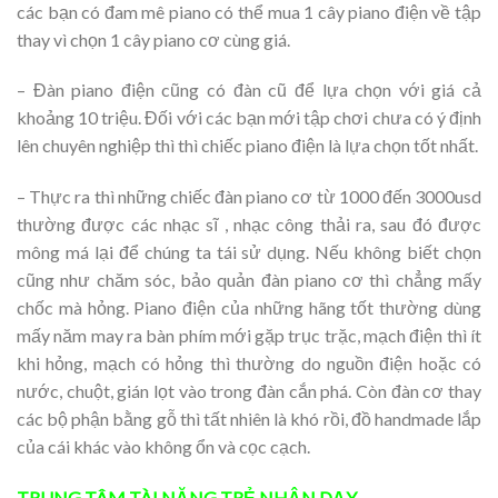
các bạn có đam mê piano có thể mua 1 cây piano điện về tập
thay vì chọn 1 cây piano cơ cùng giá.
– Đàn piano điện cũng có đàn cũ để lựa chọn với giá cả
khoảng 10 triệu. Đối với các bạn mới tập chơi chưa có ý định
lên chuyên nghiệp thì thì chiếc piano điện là lựa chọn tốt nhất.
– Thực ra thì những chiếc đàn piano cơ từ 1000 đến 3000usd
thường được các nhạc sĩ , nhạc công thải ra, sau đó được
mông má lại để chúng ta tái sử dụng. Nếu không biết chọn
cũng như chăm sóc, bảo quản đàn piano cơ thì chẳng mấy
chốc mà hỏng. Piano điện của những hãng tốt thường dùng
mấy năm may ra bàn phím mới gặp trục trặc, mạch điện thì ít
khi hỏng, mạch có hỏng thì thường do nguồn điện hoặc có
nước, chuột, gián lọt vào trong đàn cắn phá. Còn đàn cơ thay
các bộ phận bằng gỗ thì tất nhiên là khó rồi, đồ handmade lắp
của cái khác vào không ổn và cọc cạch.
TRUNG TÂM TÀI NĂNG TRẺ
NHẬN DẠY