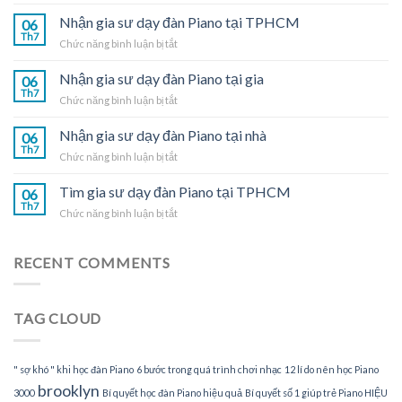
Gia
sư
Nhận gia sư dạy đàn Piano tại TPHCM
06
dạy
Th7
ở
Chức năng bình luận bị tắt
đàn
Nhận
Piano
gia
Nhận gia sư dạy đàn Piano tại gia
tại
06
sư
Th7
nhà
ở
Chức năng bình luận bị tắt
dạy
Nhận
đàn
gia
Nhận gia sư dạy đàn Piano tại nhà
Piano
06
sư
Th7
tại
ở
Chức năng bình luận bị tắt
dạy
TPHCM
Nhận
đàn
gia
Tìm gia sư dạy đàn Piano tại TPHCM
Piano
06
sư
Th7
tại
ở
Chức năng bình luận bị tắt
dạy
gia
Tìm
đàn
gia
Piano
sư
RECENT COMMENTS
tại
dạy
nhà
đàn
Piano
TAG CLOUD
tại
TPHCM
" sợ khó " khi học đàn Piano
6 bước trong quá trình chơi nhạc
12 lí do nên học Piano
brooklyn
3000
Bí quyết học đàn Piano hiệu quả
Bí quyết số 1 giúp trẻ Piano HIỆU