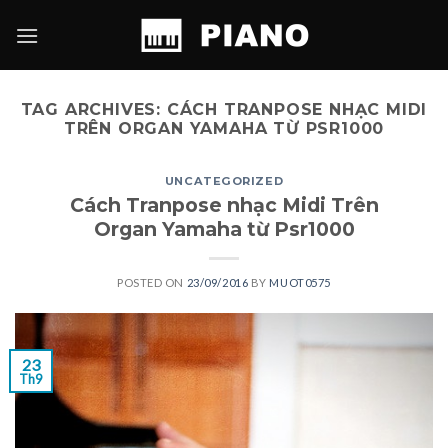
Skip
to
content
TAG ARCHIVES:
CÁCH TRANPOSE NHẠC MIDI
TRÊN ORGAN YAMAHA TỪ PSR1000
UNCATEGORIZED
Cách Tranpose nhạc Midi Trên
Organ Yamaha từ Psr1000
POSTED ON
23/09/2016
BY
MUOT0575
23
Th9