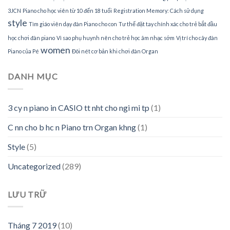
3JCN
Piano cho học viên từ 10 đến 18 tuổi
Registration Memory: Cách sử dụng
style
Tìm giáo viên dạy đàn Piano cho con
Tư thế đặt tay chính xác cho trẻ bắt đầu
học chơi đàn piano
Vì sao phụ huynh nên cho trẻ học âm nhạc sớm
Vị trí cho cây đàn
women
Piano của Pé
Đôi nét cơ bản khi chơi đàn Organ
DANH MỤC
3 cy n piano in CASIO tt nht cho ngi mi tp
(1)
C nn cho b hc n Piano trn Organ khng
(1)
Style
(5)
Uncategorized
(289)
LƯU TRỮ
Tháng 7 2019
(10)