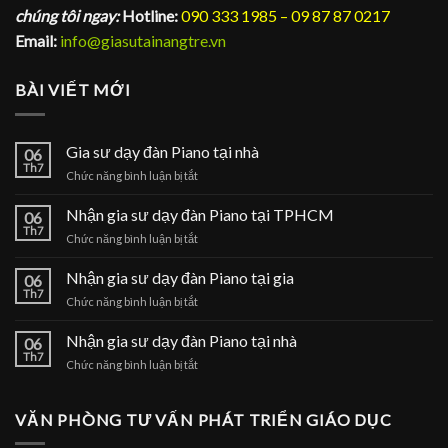
chúng tôi ngay:
Hotline:
090 333 1985 – 09 87 87 0217
Email:
info@giasutainangtre.vn
BÀI VIẾT MỚI
Gia sư dạy đàn Piano tại nhà
06
Th7
ở
Chức năng bình luận bị tắt
Gia
sư
Nhận gia sư dạy đàn Piano tại TPHCM
06
dạy
Th7
ở
Chức năng bình luận bị tắt
đàn
Nhận
Piano
gia
Nhận gia sư dạy đàn Piano tại gia
tại
06
sư
Th7
nhà
ở
Chức năng bình luận bị tắt
dạy
Nhận
đàn
gia
Nhận gia sư dạy đàn Piano tại nhà
Piano
06
sư
Th7
tại
ở
Chức năng bình luận bị tắt
dạy
TPHCM
Nhận
đàn
gia
Piano
sư
VĂN PHÒNG TƯ VẤN PHÁT TRIỂN GIÁO DỤC
tại
dạy
gia