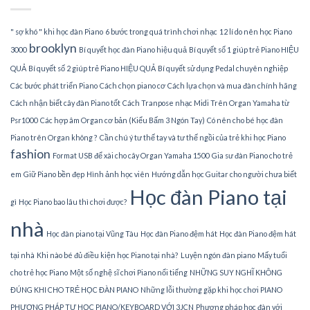
TPHCM
" sợ khó " khi học đàn Piano
6 bước trong quá trình chơi nhạc
12 lí do nên học Piano
brooklyn
3000
Bí quyết học đàn Piano hiệu quả
Bí quyết số 1 giúp trẻ Piano HIỆU
QUẢ
Bí quyết số 2 giúp trẻ Piano HIỆU QUẢ
Bí quyết sử dụng Pedal chuyên nghiệp
Các bước phát triển Piano
Cách chọn piano cơ
Cách lựa chọn và mua đàn chính hãng
Cách nhận biết cây đàn Piano tốt
Cách Tranpose nhạc Midi Trên Organ Yamaha từ
Psr1000
Các hợp âm Organ cơ bản (Kiểu Bấm 3 Ngón Tay)
Có nên cho bé học đàn
Piano trên Organ không ?
Cần chú ý tư thế tay và tư thế ngồi của trẻ khi học Piano
fashion
Format USB để xài cho cây Organ Yamaha 1500
Gia sư đàn Piano cho trẻ
em
Giữ Piano bền đẹp
Hình ảnh học viên
Hướng dẫn học Guitar cho người chưa biết
Học đàn Piano tại
gì
Học Piano bao lâu thì chơi được?
nhà
Học đàn piano tại Vũng Tàu
Học đàn Piano đệm hát
Học đàn Piano đệm hát
tại nhà
Khi nào bé đủ điều kiện học Piano tại nhà?
Luyện ngón đàn piano
Mấy tuổi
cho trẻ học Piano
Một số nghệ sĩ chơi Piano nổi tiếng
NHỮNG SUY NGHĨ KHÔNG
ĐÚNG KHI CHO TRẺ HỌC ĐÀN PIANO
Những lỗi thường gặp khi học chơi PIANO
PHƯƠNG PHÁP TỰ HỌC PIANO/KEYBOARD VỚI 3JCN
Phương pháp học đàn với