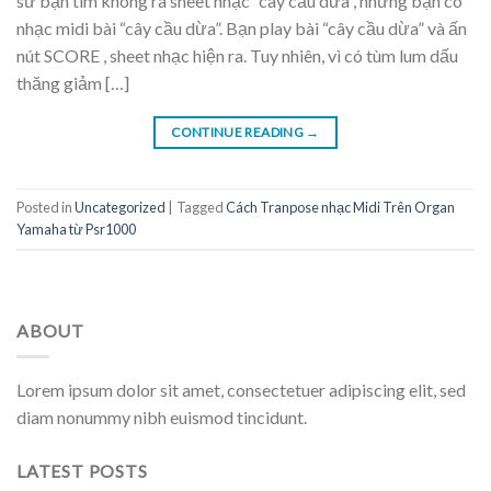
sử bạn tìm không ra sheet nhạc “cây cầu dừa”, nhưng bạn có
nhạc midi bài “cây cầu dừa”. Bạn play bài “cây cầu dừa” và ấn
nút SCORE , sheet nhạc hiện ra. Tuy nhiên, vì có tùm lum dấu
thăng giảm […]
CONTINUE READING
→
Posted in
Uncategorized
|
Tagged
Cách Tranpose nhạc Midi Trên Organ
Yamaha từ Psr1000
ABOUT
Lorem ipsum dolor sit amet, consectetuer adipiscing elit, sed
diam nonummy nibh euismod tincidunt.
LATEST POSTS