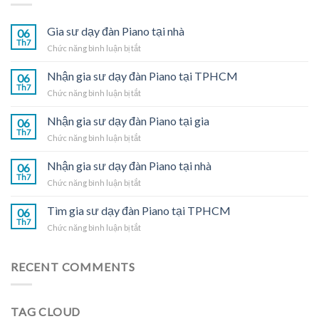
Gia sư dạy đàn Piano tại nhà
06
Th7
ở
Chức năng bình luận bị tắt
Gia
sư
Nhận gia sư dạy đàn Piano tại TPHCM
06
dạy
Th7
ở
Chức năng bình luận bị tắt
đàn
Nhận
Piano
gia
Nhận gia sư dạy đàn Piano tại gia
tại
06
sư
Th7
nhà
ở
Chức năng bình luận bị tắt
dạy
Nhận
đàn
gia
Nhận gia sư dạy đàn Piano tại nhà
Piano
06
sư
Th7
tại
ở
Chức năng bình luận bị tắt
dạy
TPHCM
Nhận
đàn
gia
Tìm gia sư dạy đàn Piano tại TPHCM
Piano
06
sư
Th7
tại
ở
Chức năng bình luận bị tắt
dạy
gia
Tìm
đàn
gia
Piano
sư
RECENT COMMENTS
tại
dạy
nhà
đàn
Piano
TAG CLOUD
tại