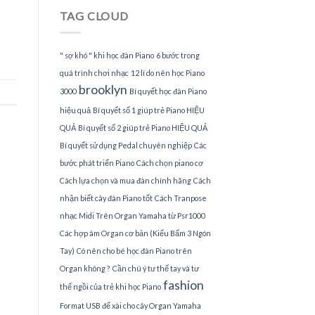
Piano
TAG CLOUD
tại
TPHCM
" sợ khó " khi học đàn Piano
6 bước trong
quá trình chơi nhạc
12 lí do nên học Piano
brooklyn
3000
Bí quyết học đàn Piano
hiệu quả
Bí quyết số 1 giúp trẻ Piano HIỆU
QUẢ
Bí quyết số 2 giúp trẻ Piano HIỆU QUẢ
Bí quyết sử dụng Pedal chuyên nghiệp
Các
bước phát triển Piano
Cách chọn piano cơ
Cách lựa chọn và mua đàn chính hãng
Cách
nhận biết cây đàn Piano tốt
Cách Tranpose
nhạc Midi Trên Organ Yamaha từ Psr1000
Các hợp âm Organ cơ bản (Kiểu Bấm 3 Ngón
Tay)
Có nên cho bé học đàn Piano trên
Organ không ?
Cần chú ý tư thế tay và tư
fashion
thế ngồi của trẻ khi học Piano
Format USB để xài cho cây Organ Yamaha