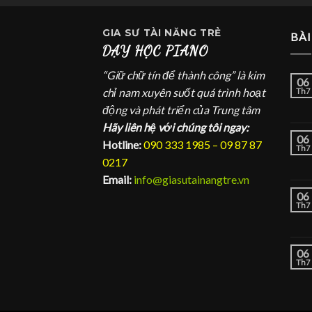
GIA SƯ
TÀI NĂNG TRẺ
BÀI
DẠY HỌC PIANO
“Giữ chữ tín để thành công” là kim
06
chỉ nam xuyên suốt quá trình hoạt
Th7
động và phát triển của Trung tâm
Hãy liên hệ với chúng tôi ngay:
06
Hotline:
090 333 1985 – 09 87 87
Th7
0217
Email:
info@giasutainangtre.vn
06
Th7
06
Th7