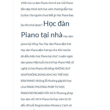
1500
Gia sư đàn Piano cho trẻ em
Giữ Piano
bền đẹp
Hình ảnh học viên
Hướng dẫn học
Guitar cho người chưa biết gì
Học Piano bao
Học đàn
lâu thì chơi được?
Piano tại nhà
Học đàn
piano tại Vũng Tàu
Học đàn Piano đệm hát
Học đàn Piano đệm hát tại nhà
Khi nào bé
đủ điều kiện học Piano tại nhà?
Luyện ngón
đàn piano
Mấy tuổi cho trẻ học Piano
Một số
nghệ sĩ chơi Piano nổi tiếng
NHỮNG SUY
NGHĨ KHÔNG ĐÚNG KHI CHO TRẺ HỌC
ĐÀN PIANO
Những lỗi thường gặp khi học
chơi PIANO
PHƯƠNG PHÁP TỰ HỌC
PIANO/KEYBOARD VỚI 3JCN
Phương pháp
học đàn với 3JCN
Piano cho học viên từ 10
đến 18 tuổi
Registration Memory: Cách sử