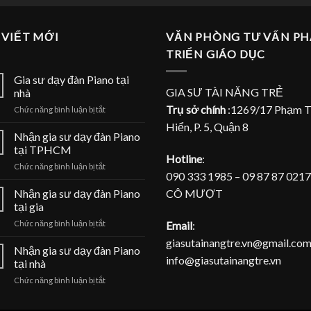
 VIẾT MỚI
VĂN PHÒNG TƯ VẤN PH
TRIỂN GIÁO DỤC
Gia sư dạy đàn Piano tại
GIA SƯ TÀI NĂNG TRẺ
nhà
Trụ sở chính
:1269/17 Phạm 
ở
Chức năng bình luận bị tắt
Gia
Hiển, P. 5, Quận 8
sư
Nhận gia sư dạy đàn Piano
dạy
tại TPHCM
đàn
Hotline
:
ở
Chức năng bình luận bị tắt
Piano
090 333 1985 – 09 87 87 0217
Nhận
tại
gia
CÔ MƯỢT
Nhận gia sư dạy đàn Piano
nhà
sư
tại gia
dạy
ở
Email
:
Chức năng bình luận bị tắt
đàn
Nhận
Piano
giasutainangtre.vn@gmail.com
gia
Nhận gia sư dạy đàn Piano
tại
info@giasutainangtre.vn
sư
TPHCM
tại nhà
dạy
ở
Chức năng bình luận bị tắt
đàn
Nhận
Piano
gia
tại