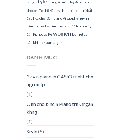
style
dụng
Tìm giáo viên dạy đàn Piano
cho con
Tư thế đặt tay chính xác cho trẻ bắt
đầu học chơi đàn piano
Vì sao phụ huynh
nên cho trẻ học âm nhạc sớm
Vị trí cho cây
women
đàn Piano của Pé
Đôi nét cơ
bản khi chơi đàn Organ
DANH MỤC
3 cy n piano in CASIO tt nht cho
ngi mi tp
(1)
C nn cho b hc n Piano trn Organ
khng
(1)
Style
(5)