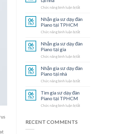
tại nhà
ở
Chức năng bình luận bị tắt
Gia
sư
Nhận gia sư dạy đàn
06
dạy
Th7
Piano tại TPHCM
đàn
ở
Chức năng bình luận bị tắt
Piano
Nhận
tại
gia
Nhận gia sư dạy đàn
nhà
06
sư
Th7
Piano tại gia
dạy
ở
Chức năng bình luận bị tắt
đàn
Nhận
Piano
gia
Nhận gia sư dạy đàn
tại
06
sư
TPHCM
Th7
Piano tại nhà
dạy
ở
Chức năng bình luận bị tắt
đàn
Nhận
Piano
gia
Tìm gia sư dạy đàn
tại
06
sư
gia
Th7
Piano tại TPHCM
dạy
ở
Chức năng bình luận bị tắt
đàn
Tìm
Piano
gia
rus
tại
sư
RECENT COMMENTS
nhà
dạy
at
đàn