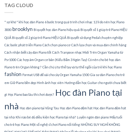
Piano
TAG CLOUD
tại
TPHCM
" sợ khó " khi học đàn Piano
6 bước trong quá trình chơi nhạc
12 lí do nên học Piano
brooklyn
3000
Bí quyết học đàn Piano hiệu quả
Bí quyết số 1 giúp trẻ Piano HIỆU
QUẢ
Bí quyết số 2 giúp trẻ Piano HIỆU QUẢ
Bí quyết sử dụng Pedal chuyên nghiệp
Các bước phát triển Piano
Cách chọn piano cơ
Cách lựa chọn và mua đàn chính hãng
Cách nhận biết cây đàn Piano tốt
Cách Tranpose nhạc Midi Trên Organ Yamaha từ
Psr1000
Các hợp âm Organ cơ bản (Kiểu Bấm 3 Ngón Tay)
Có nên cho bé học đàn
Piano trên Organ không ?
Cần chú ý tư thế tay và tư thế ngồi của trẻ khi học Piano
fashion
Format USB để xài cho cây Organ Yamaha 1500
Gia sư đàn Piano cho trẻ
em
Giữ Piano bền đẹp
Hình ảnh học viên
Hướng dẫn học Guitar cho người chưa biết
Học đàn Piano tại
gì
Học Piano bao lâu thì chơi được?
nhà
Học đàn piano tại Vũng Tàu
Học đàn Piano đệm hát
Học đàn Piano đệm hát
tại nhà
Khi nào bé đủ điều kiện học Piano tại nhà?
Luyện ngón đàn piano
Mấy tuổi
cho trẻ học Piano
Một số nghệ sĩ chơi Piano nổi tiếng
NHỮNG SUY NGHĨ KHÔNG
ĐÚNG KHI CHO TRẺ HỌC ĐÀN PIANO
Những lỗi thường gặp khi học chơi PIANO