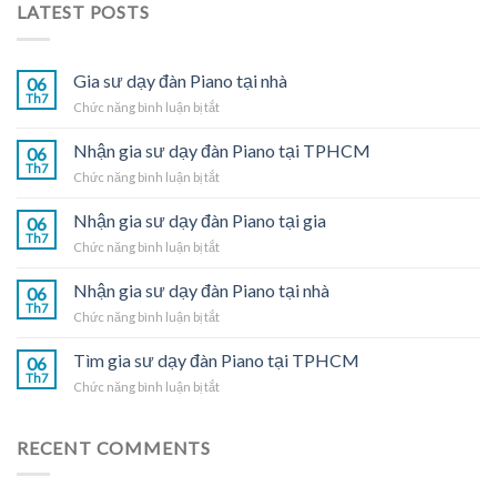
LATEST POSTS
Gia sư dạy đàn Piano tại nhà
06
Th7
ở
Chức năng bình luận bị tắt
Gia
sư
Nhận gia sư dạy đàn Piano tại TPHCM
06
dạy
Th7
ở
Chức năng bình luận bị tắt
đàn
Nhận
Piano
gia
Nhận gia sư dạy đàn Piano tại gia
tại
06
sư
Th7
nhà
ở
Chức năng bình luận bị tắt
dạy
Nhận
đàn
gia
Nhận gia sư dạy đàn Piano tại nhà
Piano
06
sư
Th7
tại
ở
Chức năng bình luận bị tắt
dạy
TPHCM
Nhận
đàn
gia
Tìm gia sư dạy đàn Piano tại TPHCM
Piano
06
sư
Th7
tại
ở
Chức năng bình luận bị tắt
dạy
gia
Tìm
đàn
gia
Piano
sư
RECENT COMMENTS
tại
dạy
nhà
đàn