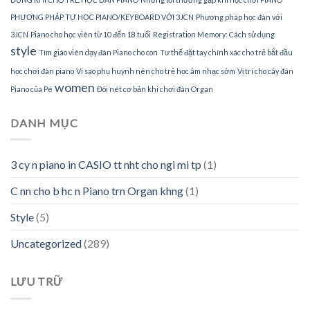
PHƯƠNG PHÁP TỰ HỌC PIANO/KEYBOARD VỚI 3JCN
Phương pháp học đàn với
3JCN
Piano cho học viên từ 10 đến 18 tuổi
Registration Memory: Cách sử dụng
style
Tìm giáo viên dạy đàn Piano cho con
Tư thế đặt tay chính xác cho trẻ bắt đầu
học chơi đàn piano
Vì sao phụ huynh nên cho trẻ học âm nhạc sớm
Vị trí cho cây đàn
women
Piano của Pé
Đôi nét cơ bản khi chơi đàn Organ
DANH MỤC
3 cy n piano in CASIO tt nht cho ngi mi tp
(1)
C nn cho b hc n Piano trn Organ khng
(1)
Style
(5)
Uncategorized
(289)
LƯU TRỮ