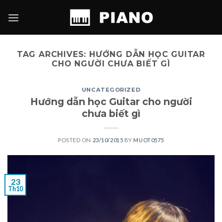
Skip
to
content
TAG ARCHIVES:
HƯỚNG DẪN HỌC GUITAR
CHO NGƯỜI CHƯA BIẾT GÌ
UNCATEGORIZED
Hướng dẫn học Guitar cho người
chưa biết gì
POSTED ON
23/10/2015
BY
MUOT0575
23
Th10