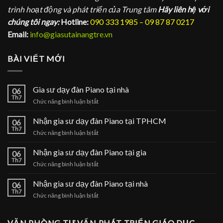
trình hoạt động và phát triển của Trung tâm
Hãy liên hệ với
chúng tôi ngay:
Hotline:
090 333 1985 – 09 87 87 0217
Email:
info@giasutainangtre.vn
BÀI VIẾT MỚI
Gia sư dạy đàn Piano tại nhà
06
Th7
ở
Chức năng bình luận bị tắt
Gia
sư
Nhận gia sư dạy đàn Piano tại TPHCM
06
dạy
Th7
ở
Chức năng bình luận bị tắt
đàn
Nhận
Piano
gia
Nhận gia sư dạy đàn Piano tại gia
tại
06
sư
Th7
nhà
ở
Chức năng bình luận bị tắt
dạy
Nhận
đàn
gia
Nhận gia sư dạy đàn Piano tại nhà
Piano
06
sư
Th7
tại
ở
Chức năng bình luận bị tắt
dạy
TPHCM
Nhận
đàn
gia
Piano
sư
VĂN PHÒNG TƯ VẤN PHÁT TRIỂN GIÁO DỤC
tại