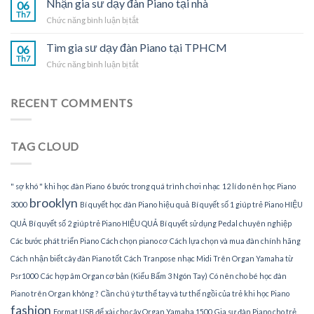
Nhận gia sư dạy đàn Piano tại nhà
Piano
06
sư
Th7
tại
ở
Chức năng bình luận bị tắt
dạy
TPHCM
Nhận
đàn
gia
Tìm gia sư dạy đàn Piano tại TPHCM
Piano
06
sư
Th7
tại
ở
Chức năng bình luận bị tắt
dạy
gia
Tìm
đàn
gia
Piano
sư
RECENT COMMENTS
tại
dạy
nhà
đàn
Piano
TAG CLOUD
tại
TPHCM
" sợ khó " khi học đàn Piano
6 bước trong quá trình chơi nhạc
12 lí do nên học Piano
brooklyn
3000
Bí quyết học đàn Piano hiệu quả
Bí quyết số 1 giúp trẻ Piano HIỆU
QUẢ
Bí quyết số 2 giúp trẻ Piano HIỆU QUẢ
Bí quyết sử dụng Pedal chuyên nghiệp
Các bước phát triển Piano
Cách chọn piano cơ
Cách lựa chọn và mua đàn chính hãng
Cách nhận biết cây đàn Piano tốt
Cách Tranpose nhạc Midi Trên Organ Yamaha từ
Psr1000
Các hợp âm Organ cơ bản (Kiểu Bấm 3 Ngón Tay)
Có nên cho bé học đàn
Piano trên Organ không ?
Cần chú ý tư thế tay và tư thế ngồi của trẻ khi học Piano
fashion
Format USB để xài cho cây Organ Yamaha 1500
Gia sư đàn Piano cho trẻ