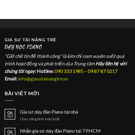
GIA SƯ
TÀI NĂNG TRẺ
DẠY HỌC PIANO
“Giữ chữ tín để thành công” là kim chỉ nam xuyên suốt quá
trình hoạt động và phát triển của Trung tâm
Hãy liên hệ với
chúng tôi ngay:
Hotline:
090 333 1985 – 09 87 87 0217
Email:
info@giasutainangtre.vn
BÀI VIẾT MỚI
Gia sư dạy đàn Piano tại nhà
06
Th7
ở
Chức năng bình luận bị tắt
Gia
sư
Nhận gia sư dạy đàn Piano tại TPHCM
06
dạy