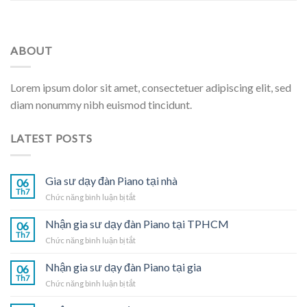
ABOUT
Lorem ipsum dolor sit amet, consectetuer adipiscing elit, sed
diam nonummy nibh euismod tincidunt.
LATEST POSTS
Gia sư dạy đàn Piano tại nhà
06
Th7
ở
Chức năng bình luận bị tắt
Gia
sư
Nhận gia sư dạy đàn Piano tại TPHCM
06
dạy
Th7
ở
Chức năng bình luận bị tắt
đàn
Nhận
Piano
gia
Nhận gia sư dạy đàn Piano tại gia
tại
06
sư
Th7
nhà
ở
Chức năng bình luận bị tắt
dạy
Nhận
đàn
gia