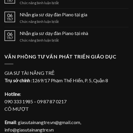
Th7
ở
Chức năng bình luận bị tắt
đàn
Nhận
Piano
gia
Nhận gia sư dạy đàn Piano tại gia
tại
06
sư
Th7
nhà
ở
Chức năng bình luận bị tắt
dạy
Nhận
đàn
gia
Nhận gia sư dạy đàn Piano tại nhà
Piano
06
sư
Th7
tại
ở
Chức năng bình luận bị tắt
dạy
TPHCM
Nhận
đàn
gia
Piano
sư
VĂN PHÒNG TƯ VẤN PHÁT TRIỂN GIÁO DỤC
tại
dạy
gia
đàn
Piano
GIA SƯ TÀI NĂNG TRẺ
tại
Trụ sở chính
:1269/17 Phạm Thế Hiển, P. 5, Quận 8
nhà
Hotline
:
090 333 1985 – 09 87 87 0217
CÔ MƯỢT
Email
: giasutainangtre.vn@gmail.com,
info@giasutainangtre.vn