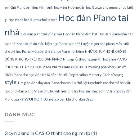
em
Giữ Piano bền đẹp
Hình ảnh học viên
Hướng dẫn học Guitar cho người chưa biết
Học đàn Piano tại
gì
Học Piano bao lâu thì chơi được?
nhà
Học đàn piano tại Vũng Tàu
Học đàn Piano đệm hát
Học đàn Piano đệm hát
tại nhà
Khi nào bé đủ điều kiện học Piano tại nhà?
Luyện ngón đàn piano
Mấy tuổi
cho trẻ học Piano
Một số nghệ sĩ chơi Piano nổi tiếng
NHỮNG SUY NGHĨ KHÔNG
ĐÚNG KHI CHO TRẺ HỌC ĐÀN PIANO
Những lỗi thường gặp khi học chơi PIANO
PHƯƠNG PHÁP TỰ HỌC PIANO/KEYBOARD VỚI 3JCN
Phương pháp học đàn với
3JCN
Piano cho học viên từ 10 đến 18 tuổi
Registration Memory: Cách sử dụng
style
Tìm giáo viên dạy đàn Piano cho con
Tư thế đặt tay chính xác cho trẻ bắt đầu
học chơi đàn piano
Vì sao phụ huynh nên cho trẻ học âm nhạc sớm
Vị trí cho cây đàn
women
Piano của Pé
Đôi nét cơ bản khi chơi đàn Organ
DANH MỤC
3 cy n piano in CASIO tt nht cho ngi mi tp
(1)