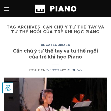
Skip
to
content
TAG ARCHIVES:
CẦN CHÚ Ý TƯ THẾ TAY VÀ
TƯ THẾ NGỒI CỦA TRẺ KHI HỌC PIANO
UNCATEGORIZED
Cần chú ý tư thế tay và tư thế ngồi
của trẻ khi học Piano
POSTED ON
27/09/2016
BY
MUOT0575
27
Th9