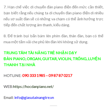
7. Hạn chế việc di chuyển đàn piano điện đến mức cần thiết,
bạn biết rằng nếu chúng ta di chuyển đàn piano điện di nhiều
nếu sơ suất đàn sẽ có những va chạm có thể ảnh hưởng trực
tiếp đến chất lượng âm thanh, kiểu dáng.
8. Để tránh bụi bẩn bám lên phím đàn, thân đàn, bạn có thể
mua một tấm vải che phủ lên đàn khi không sử dụng.
TRUNG TÂM TÀI NĂNG TRẺ
NHẬN DẠY
ĐÀN
PIANO
,
ORGAN
,
GUITAR
,
VIOLIN
,
TRỐNG
,
LUYỆN
THANH
TẠI NHÀ
HOTLINE:
090 333 1985
– 09 87 87 0217
WEB:
https://hocdanpiano.net/
Email:
info@giasutainangtre.vn