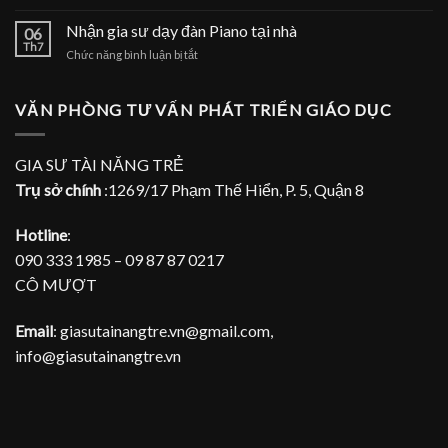
Nhận
đàn
gia
Nhận gia sư dạy đàn Piano tại nhà
Piano
06
sư
Th7
tại
ở
Chức năng bình luận bị tắt
dạy
TPHCM
Nhận
đàn
gia
Piano
sư
VĂN PHÒNG TƯ VẤN PHÁT TRIỂN GIÁO DỤC
tại
dạy
gia
đàn
Piano
GIA SƯ TÀI NĂNG TRẺ
tại
Trụ sở chính
:1269/17 Phạm Thế Hiển, P. 5, Quận 8
nhà
Hotline
:
090 333 1985 – 09 87 87 0217
CÔ MƯỢT
Email
: giasutainangtre.vn@gmail.com,
info@giasutainangtre.vn