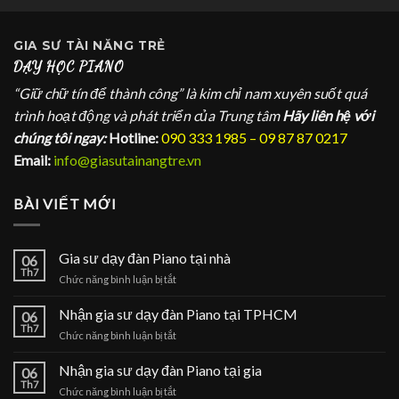
GIA SƯ
TÀI NĂNG TRẺ
DẠY HỌC PIANO
“Giữ chữ tín để thành công” là kim chỉ nam xuyên suốt quá
trình hoạt động và phát triển của Trung tâm
Hãy liên hệ với
chúng tôi ngay:
Hotline:
090 333 1985 – 09 87 87 0217
Email:
info@giasutainangtre.vn
BÀI VIẾT MỚI
Gia sư dạy đàn Piano tại nhà
06
Th7
ở
Chức năng bình luận bị tắt
Gia
sư
Nhận gia sư dạy đàn Piano tại TPHCM
06
dạy
Th7
ở
Chức năng bình luận bị tắt
đàn
Nhận
Piano
gia
Nhận gia sư dạy đàn Piano tại gia
tại
06
sư
Th7
nhà
ở
Chức năng bình luận bị tắt
dạy