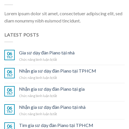
Lorem ipsum dolor sit amet, consectetuer adipiscing elit, sed
diam nonummy nibh euismod tincidunt.
LATEST POSTS
Gia sư dạy đàn Piano tại nhà
06
Th7
ở
Chức năng bình luận bị tắt
Gia
sư
Nhận gia sư dạy đàn Piano tại TPHCM
06
dạy
Th7
ở
Chức năng bình luận bị tắt
đàn
Nhận
Piano
gia
Nhận gia sư dạy đàn Piano tại gia
tại
06
sư
Th7
nhà
ở
Chức năng bình luận bị tắt
dạy
Nhận
đàn
gia
Nhận gia sư dạy đàn Piano tại nhà
Piano
06
sư
Th7
tại
ở
Chức năng bình luận bị tắt
dạy
TPHCM
Nhận
đàn
gia
Tìm gia sư dạy đàn Piano tại TPHCM
Piano
06
sư