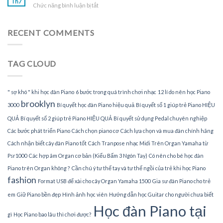
Th7
tại
ở
Chức năng bình luận bị tắt
dạy
gia
Tìm
đàn
gia
Piano
sư
RECENT COMMENTS
tại
dạy
nhà
đàn
Piano
TAG CLOUD
tại
TPHCM
" sợ khó " khi học đàn Piano
6 bước trong quá trình chơi nhạc
12 lí do nên học Piano
brooklyn
3000
Bí quyết học đàn Piano hiệu quả
Bí quyết số 1 giúp trẻ Piano HIỆU
QUẢ
Bí quyết số 2 giúp trẻ Piano HIỆU QUẢ
Bí quyết sử dụng Pedal chuyên nghiệp
Các bước phát triển Piano
Cách chọn piano cơ
Cách lựa chọn và mua đàn chính hãng
Cách nhận biết cây đàn Piano tốt
Cách Tranpose nhạc Midi Trên Organ Yamaha từ
Psr1000
Các hợp âm Organ cơ bản (Kiểu Bấm 3 Ngón Tay)
Có nên cho bé học đàn
Piano trên Organ không ?
Cần chú ý tư thế tay và tư thế ngồi của trẻ khi học Piano
fashion
Format USB để xài cho cây Organ Yamaha 1500
Gia sư đàn Piano cho trẻ
em
Giữ Piano bền đẹp
Hình ảnh học viên
Hướng dẫn học Guitar cho người chưa biết
Học đàn Piano tại
gì
Học Piano bao lâu thì chơi được?