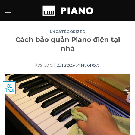
Skip
to
content
UNCATEGORIZED
Cách bảo quản Piano điện tại
nhà
POSTED ON
31/10/2016
BY
MUOT0575
31
Th10