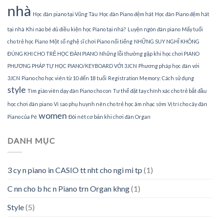
nhà
Học đàn piano tại Vũng Tàu
Học đàn Piano đệm hát
Học đàn Piano đệm hát
tại nhà
Khi nào bé đủ điều kiện học Piano tại nhà?
Luyện ngón đàn piano
Mấy tuổi
cho trẻ học Piano
Một số nghệ sĩ chơi Piano nổi tiếng
NHỮNG SUY NGHĨ KHÔNG
ĐÚNG KHI CHO TRẺ HỌC ĐÀN PIANO
Những lỗi thường gặp khi học chơi PIANO
PHƯƠNG PHÁP TỰ HỌC PIANO/KEYBOARD VỚI 3JCN
Phương pháp học đàn với
3JCN
Piano cho học viên từ 10 đến 18 tuổi
Registration Memory: Cách sử dụng
style
Tìm giáo viên dạy đàn Piano cho con
Tư thế đặt tay chính xác cho trẻ bắt đầu
học chơi đàn piano
Vì sao phụ huynh nên cho trẻ học âm nhạc sớm
Vị trí cho cây đàn
women
Piano của Pé
Đôi nét cơ bản khi chơi đàn Organ
DANH MỤC
3 cy n piano in CASIO tt nht cho ngi mi tp
(1)
C nn cho b hc n Piano trn Organ khng
(1)
Style
(5)