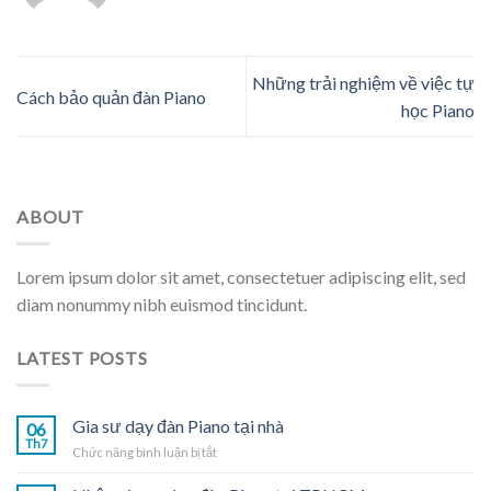
Những trải nghiệm về việc tự
Cách bảo quản đàn Piano
học Piano
ABOUT
Lorem ipsum dolor sit amet, consectetuer adipiscing elit, sed
diam nonummy nibh euismod tincidunt.
LATEST POSTS
Gia sư dạy đàn Piano tại nhà
06
Th7
ở
Chức năng bình luận bị tắt
Gia
sư