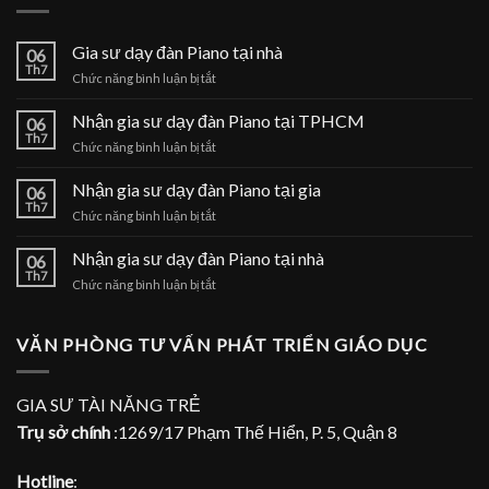
Gia sư dạy đàn Piano tại nhà
06
Th7
ở
Chức năng bình luận bị tắt
Gia
sư
Nhận gia sư dạy đàn Piano tại TPHCM
06
dạy
Th7
ở
Chức năng bình luận bị tắt
đàn
Nhận
Piano
gia
Nhận gia sư dạy đàn Piano tại gia
tại
06
sư
Th7
nhà
ở
Chức năng bình luận bị tắt
dạy
Nhận
đàn
gia
Nhận gia sư dạy đàn Piano tại nhà
Piano
06
sư
Th7
tại
ở
Chức năng bình luận bị tắt
dạy
TPHCM
Nhận
đàn
gia
Piano
sư
VĂN PHÒNG TƯ VẤN PHÁT TRIỂN GIÁO DỤC
tại
dạy
gia
đàn
Piano
GIA SƯ TÀI NĂNG TRẺ
tại
Trụ sở chính
:1269/17 Phạm Thế Hiển, P. 5, Quận 8
nhà
Hotline
: