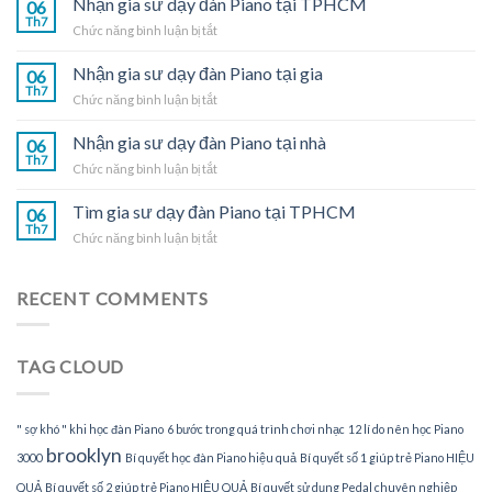
Nhận gia sư dạy đàn Piano tại TPHCM
06
dạy
Th7
ở
Chức năng bình luận bị tắt
đàn
Nhận
Piano
gia
Nhận gia sư dạy đàn Piano tại gia
tại
06
sư
Th7
nhà
ở
Chức năng bình luận bị tắt
dạy
Nhận
đàn
gia
Nhận gia sư dạy đàn Piano tại nhà
Piano
06
sư
Th7
tại
ở
Chức năng bình luận bị tắt
dạy
TPHCM
Nhận
đàn
gia
Tìm gia sư dạy đàn Piano tại TPHCM
Piano
06
sư
Th7
tại
ở
Chức năng bình luận bị tắt
dạy
gia
Tìm
đàn
gia
Piano
sư
RECENT COMMENTS
tại
dạy
nhà
đàn
Piano
TAG CLOUD
tại
TPHCM
" sợ khó " khi học đàn Piano
6 bước trong quá trình chơi nhạc
12 lí do nên học Piano
brooklyn
3000
Bí quyết học đàn Piano hiệu quả
Bí quyết số 1 giúp trẻ Piano HIỆU
QUẢ
Bí quyết số 2 giúp trẻ Piano HIỆU QUẢ
Bí quyết sử dụng Pedal chuyên nghiệp