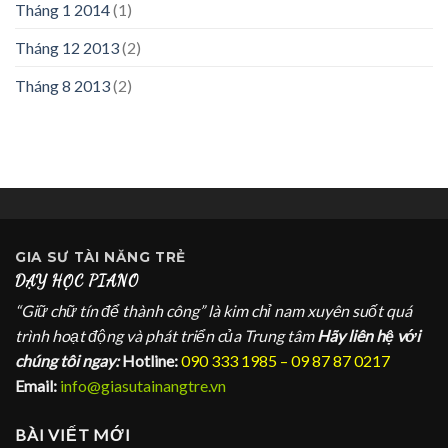
Tháng 1 2014
(1)
Tháng 12 2013
(2)
Tháng 8 2013
(2)
GIA SƯ
TÀI NĂNG TRẺ
DẠY HỌC PIANO
“Giữ chữ tín để thành công” là kim chỉ nam xuyên suốt quá
trình hoạt động và phát triển của Trung tâm
Hãy liên hệ với
chúng tôi ngay:
Hotline:
090 333 1985 – 09 87 87 0217
Email:
info@giasutainangtre.vn
BÀI VIẾT MỚI