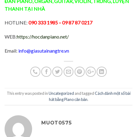
ĐÀN
PIANO
,
ORGAN
,
GUITAR
,
VIOLIN
,
TRỐNG
,
LUYỆN
THANH
TẠI NHÀ
HOTLINE:
090 333 1985
– 09 87 87 0217
WEB:
https://hocdanpiano.net/
Email:
info@giasutainangtre.vn
This entry was posted in
Uncategorized
and tagged
Cách đánh một số bài
hát bằng Piano căn bản
.
MUOT0575