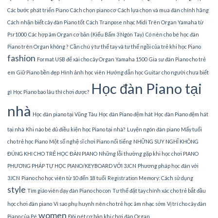
Các bước phát triển Piano
Cách chọn piano cơ
Cách lựa chọn và mua đàn chính hãng
Cách nhận biết cây đàn Piano tốt
Cách Tranpose nhạc Midi Trên Organ Yamaha từ
Psr1000
Các hợp âm Organ cơ bản (Kiểu Bấm 3 Ngón Tay)
Có nên cho bé học đàn
Piano trên Organ không ?
Cần chú ý tư thế tay và tư thế ngồi của trẻ khi học Piano
fashion
Format USB để xài cho cây Organ Yamaha 1500
Gia sư đàn Piano cho trẻ
em
Giữ Piano bền đẹp
Hình ảnh học viên
Hướng dẫn học Guitar cho người chưa biết
Học đàn Piano tại
gì
Học Piano bao lâu thì chơi được?
nhà
Học đàn piano tại Vũng Tàu
Học đàn Piano đệm hát
Học đàn Piano đệm hát
tại nhà
Khi nào bé đủ điều kiện học Piano tại nhà?
Luyện ngón đàn piano
Mấy tuổi
cho trẻ học Piano
Một số nghệ sĩ chơi Piano nổi tiếng
NHỮNG SUY NGHĨ KHÔNG
ĐÚNG KHI CHO TRẺ HỌC ĐÀN PIANO
Những lỗi thường gặp khi học chơi PIANO
PHƯƠNG PHÁP TỰ HỌC PIANO/KEYBOARD VỚI 3JCN
Phương pháp học đàn với
3JCN
Piano cho học viên từ 10 đến 18 tuổi
Registration Memory: Cách sử dụng
style
Tìm giáo viên dạy đàn Piano cho con
Tư thế đặt tay chính xác cho trẻ bắt đầu
học chơi đàn piano
Vì sao phụ huynh nên cho trẻ học âm nhạc sớm
Vị trí cho cây đàn
women
Piano của Pé
Đôi nét cơ bản khi chơi đàn Organ