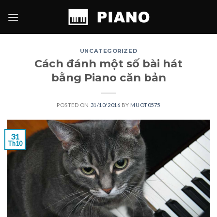
Skip
to
content
UNCATEGORIZED
Cách đánh một số bài hát
bằng Piano căn bản
POSTED ON
31/10/2016
BY
MUOT0575
31
Th10