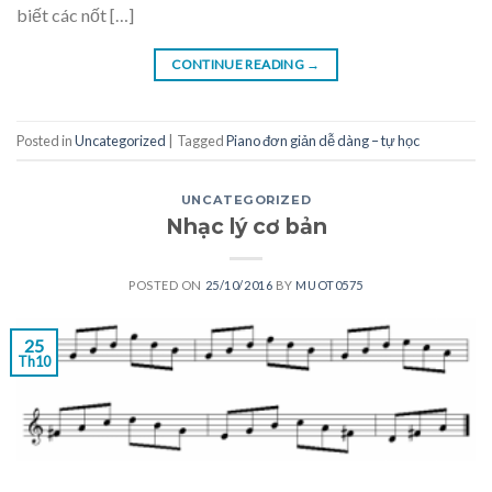
biết các nốt […]
CONTINUE READING
→
Posted in
Uncategorized
|
Tagged
Piano đơn giản dễ dàng – tự học
UNCATEGORIZED
Nhạc lý cơ bản
POSTED ON
25/10/2016
BY
MUOT0575
25
Th10