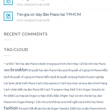
sư
Th7
tại
ở
Chức năng bình luận bị tắt
dạy
TPHCM
Nhận
đàn
gia
Tìm gia sư dạy đàn Piano tại TPHCM
Piano
06
sư
Th7
tại
ở
Chức năng bình luận bị tắt
dạy
gia
Tìm
đàn
gia
Piano
sư
RECENT COMMENTS
tại
dạy
nhà
đàn
Piano
TAG CLOUD
tại
TPHCM
" sợ khó " khi học đàn Piano
6 bước trong quá trình chơi nhạc
12 lí do nên học Piano
brooklyn
3000
Bí quyết học đàn Piano hiệu quả
Bí quyết số 1 giúp trẻ Piano HIỆU
QUẢ
Bí quyết số 2 giúp trẻ Piano HIỆU QUẢ
Bí quyết sử dụng Pedal chuyên nghiệp
Các bước phát triển Piano
Cách chọn piano cơ
Cách lựa chọn và mua đàn chính hãng
Cách nhận biết cây đàn Piano tốt
Cách Tranpose nhạc Midi Trên Organ Yamaha từ
Psr1000
Các hợp âm Organ cơ bản (Kiểu Bấm 3 Ngón Tay)
Có nên cho bé học đàn
Piano trên Organ không ?
Cần chú ý tư thế tay và tư thế ngồi của trẻ khi học Piano
fashion
Format USB để xài cho cây Organ Yamaha 1500
Gia sư đàn Piano cho trẻ