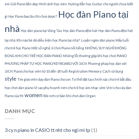
em
Giữ Piano bền đẹp
Hình ảnh học viên
Hướng dẫn học Guitar cho người chưa biết
Học đàn Piano tại
gì
Học Piano bao lâu thì chơi được?
nhà
Học đàn piano tại Vũng Tàu
Học đàn Piano đệm hát
Học đàn Piano đệm hát
tại nhà
Khi nào bé đủ điều kiện học Piano tại nhà?
Luyện ngón đàn piano
Mấy tuổi
cho trẻ học Piano
Một số nghệ sĩ chơi Piano nổi tiếng
NHỮNG SUY NGHĨ KHÔNG
ĐÚNG KHI CHO TRẺ HỌC ĐÀN PIANO
Những lỗi thường gặp khi học chơi PIANO
PHƯƠNG PHÁP TỰ HỌC PIANO/KEYBOARD VỚI 3JCN
Phương pháp học đàn với
3JCN
Piano cho học viên từ 10 đến 18 tuổi
Registration Memory: Cách sử dụng
style
Tìm giáo viên dạy đàn Piano cho con
Tư thế đặt tay chính xác cho trẻ bắt đầu
học chơi đàn piano
Vì sao phụ huynh nên cho trẻ học âm nhạc sớm
Vị trí cho cây đàn
women
Piano của Pé
Đôi nét cơ bản khi chơi đàn Organ
DANH MỤC
3 cy n piano in CASIO tt nht cho ngi mi tp
(1)