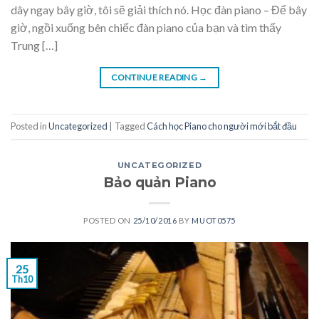
dây ngay bây giờ, tôi sẽ giải thích nó. Học đàn piano – Để bây
giờ, ngồi xuống bên chiếc đàn piano của bạn và tìm thấy
Trung […]
CONTINUE READING
→
Posted in
Uncategorized
|
Tagged
Cách học Piano cho người mới bắt đầu
UNCATEGORIZED
Bảo quản Piano
POSTED ON
25/10/2016
BY
MUOT0575
25
Th10