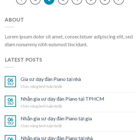
ABOUT
Lorem ipsum dolor sit amet, consectetuer adipiscing elit, sed
diam nonummy nibh euismod tincidunt.
LATEST POSTS
Gia sư dạy đàn Piano tại nhà
06
Th7
ở
Chức năng bình luận bị tắt
Gia
sư
Nhận gia sư dạy đàn Piano tại TPHCM
06
dạy
Th7
ở
Chức năng bình luận bị tắt
đàn
Nhận
Piano
gia
Nhận gia sư dạy đàn Piano tại gia
tại
06
sư
Th7
nhà
ở
Chức năng bình luận bị tắt
dạy
Nhận
đàn
gia
Nhận gia sư dạy đàn Piano tại nhà
Piano
06