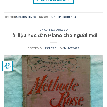
CONTINUE READING
→
Posted in
Uncategorized
|
Tagged
Tự học Piano tại nhà
UNCATEGORIZED
Tài liệu học đàn Piano cho người mới
POSTED ON
25/10/2016
BY
MUOT0575
25
Th10