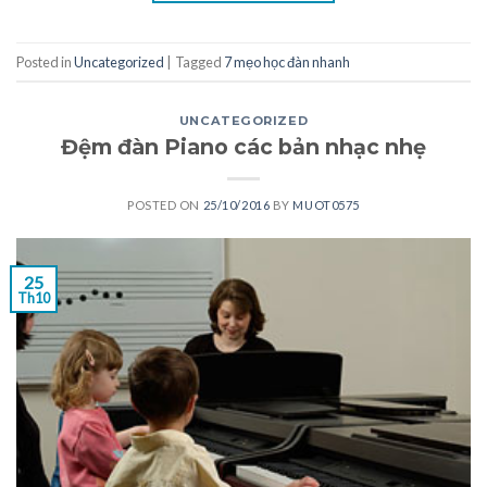
Posted in
Uncategorized
|
Tagged
7 mẹo học đàn nhanh
UNCATEGORIZED
Đệm đàn Piano các bản nhạc nhẹ
POSTED ON
25/10/2016
BY
MUOT0575
25
Th10