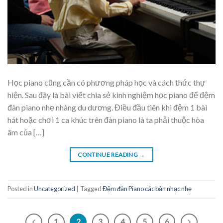
Học piano cũng cần có phương pháp học và cách thức thự
hiện. Sau đây là bài viết chia sẻ kinh nghiệm học piano để đệm
đàn piano nhẹ nhàng du dương. Điều đầu tiên khi đệm 1 bài
hát hoặc chơi 1 ca khúc trên đàn piano là ta phải thuộc hòa
âm của […]
CONTINUE READING
→
Posted in
Uncategorized
|
Tagged
Đệm đàn Piano các bản nhạc nhẹ
1
2
3
4
5
6