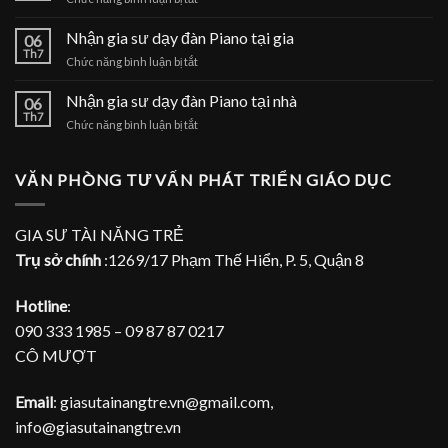
đàn
Nhận
Piano
gia
Nhận gia sư dạy đàn Piano tại gia
tại
06
sư
Th7
nhà
ở
Chức năng bình luận bị tắt
dạy
Nhận
đàn
gia
Nhận gia sư dạy đàn Piano tại nhà
Piano
06
sư
Th7
tại
ở
Chức năng bình luận bị tắt
dạy
TPHCM
Nhận
đàn
gia
Piano
sư
VĂN PHÒNG TƯ VẤN PHÁT TRIỂN GIÁO DỤC
tại
dạy
gia
đàn
Piano
GIA SƯ TÀI NĂNG TRẺ
tại
Trụ sở chính
:1269/17 Phạm Thế Hiển, P. 5, Quận 8
nhà
Hotline
:
090 333 1985 – 09 87 87 0217
CÔ MƯỢT
Email
: giasutainangtre.vn@gmail.com,
info@giasutainangtre.vn