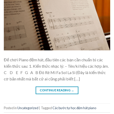
Để chơi Piano đệm hát, đầu tiên các bạn cần chuẩn bị các
kiến thức sau: 1. Kiến thức nhạc lý: – Tên/kí hiệu các hợp âm.
C D E F G A B Đô Rê Mi Fa Sol La Si (Đây là kiến thức
cơ bản nhất mà bất cứ ai cũng phải biết […]
CONTINUE READING
→
Posted in
Uncategorized
|
Tagged
Các bước tự học đệm hát piano