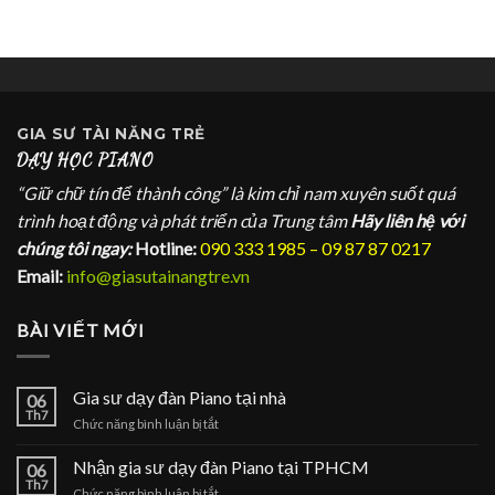
GIA SƯ
TÀI NĂNG TRẺ
DẠY HỌC PIANO
“Giữ chữ tín để thành công” là kim chỉ nam xuyên suốt quá
trình hoạt động và phát triển của Trung tâm
Hãy liên hệ với
chúng tôi ngay:
Hotline:
090 333 1985 – 09 87 87 0217
Email:
info@giasutainangtre.vn
BÀI VIẾT MỚI
Gia sư dạy đàn Piano tại nhà
06
Th7
ở
Chức năng bình luận bị tắt
Gia
sư
Nhận gia sư dạy đàn Piano tại TPHCM
06
dạy
Th7
ở
Chức năng bình luận bị tắt