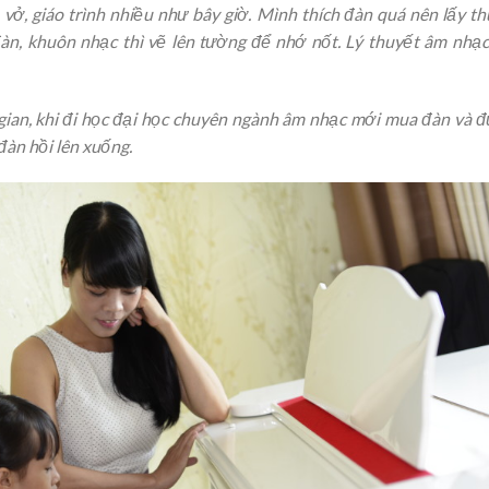
vở, giáo trình nhiều như bây giờ. Mình thích đàn quá nên lấy t
đàn, khuôn nhạc thì vẽ lên tường để nhớ nốt. Lý thuyết âm nhạc
gian, khi đi học đại học chuyên ngành âm nhạc mới mua đàn và 
đàn hồi lên xuống.