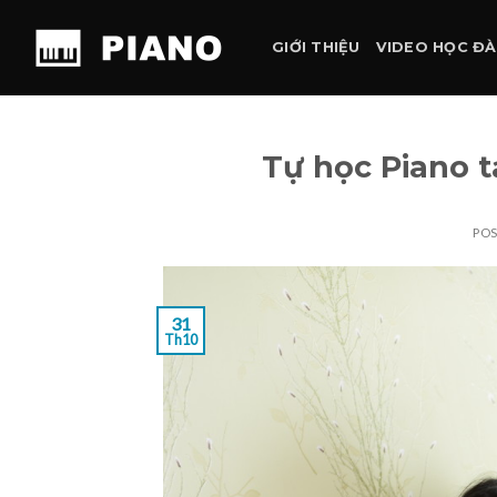
Skip
to
GIỚI THIỆU
VIDEO HỌC Đ
content
Tự học Piano t
PO
31
Th10