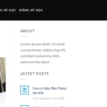
G KÝ DẠY
ĐĂNG KÝ HỌC
ABOUT
Lorem ipsum dolor sit amet,
consectetuer adipiscing elit,
sed diam nonummy nibh
euismod tincidunt.
LATEST POSTS
Gia sư dạy đàn Piano
06
Th7
tại nhà
ở
Chức năng bình luận bị tắt
Gia
sư