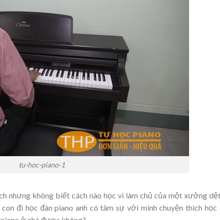
tu-hoc-piano-1
ích nhưng không biết cách nào học vì làm chủ của một xưởng dệt
 con đi học đàn piano anh có tâm sự với mình chuyện thích học
c piano ở nhà được không?