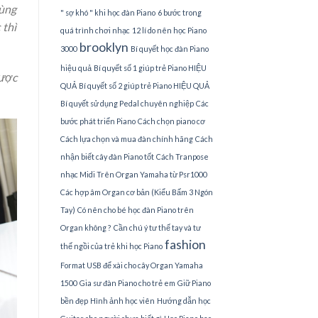
hùng
" sợ khó " khi học đàn Piano
6 bước trong
 thì
quá trình chơi nhạc
12 lí do nên học Piano
brooklyn
3000
Bí quyết học đàn Piano
hiệu quả
Bí quyết số 1 giúp trẻ Piano HIỆU
được
QUẢ
Bí quyết số 2 giúp trẻ Piano HIỆU QUẢ
Bí quyết sử dụng Pedal chuyên nghiệp
Các
bước phát triển Piano
Cách chọn piano cơ
Cách lựa chọn và mua đàn chính hãng
Cách
nhận biết cây đàn Piano tốt
Cách Tranpose
nhạc Midi Trên Organ Yamaha từ Psr1000
Các hợp âm Organ cơ bản (Kiểu Bấm 3 Ngón
Tay)
Có nên cho bé học đàn Piano trên
Organ không ?
Cần chú ý tư thế tay và tư
fashion
thế ngồi của trẻ khi học Piano
Format USB để xài cho cây Organ Yamaha
1500
Gia sư đàn Piano cho trẻ em
Giữ Piano
bền đẹp
Hình ảnh học viên
Hướng dẫn học