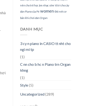
nên cho trẻ học âm nhạc sớm
Vị trí cho cây
women
đàn Piano của Pé
Đôi nét cơ
 nhà
bản khi chơi đàn Organ
DANH MỤC
.
3 cy n piano in CASIO tt nht cho
ngi mi tp
(1)
C nn cho b hc n Piano trn Organ
khng
chơi
(1)
Style
(5)
Uncategorized
(289)