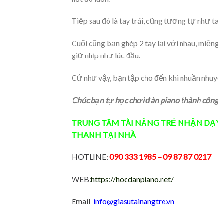
Tiếp sau đó là tay trái, cũng tương tự như ta
Cuối cũng bạn ghép 2 tay lại với nhau, miệng
giữ nhịp như lúc đầu.
Cứ như vậy, bạn tập cho đến khi nhuần nhuy
Chúc bạn tự học chơi đàn piano thành công.
TRUNG TÂM TÀI NĂNG TRẺ
NHẬN DẠ
THANH
TẠI NHÀ
HOTLINE:
090 333 1985
– 09 87 87 0217
WEB:
https://hocdanpiano.net/
Email:
info@giasutainangtre.vn