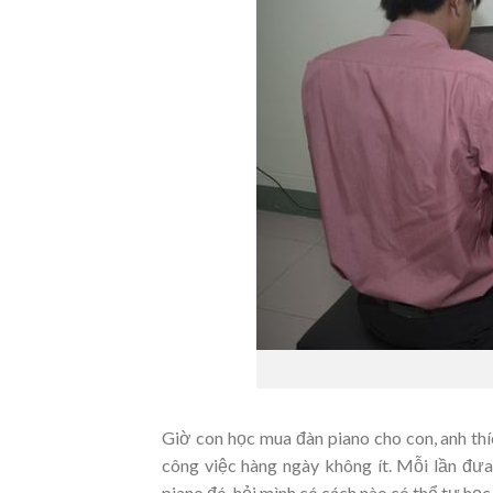
Giờ con học mua đàn piano cho con, anh th
công việc hàng ngày không ít. Mỗi lần đưa
piano đó, hỏi mình có cách nào có thể tự họ