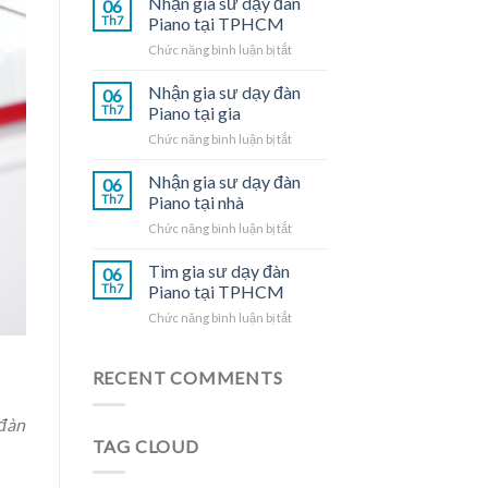
Nhận gia sư dạy đàn
06
dạy
Th7
Piano tại TPHCM
đàn
ở
Chức năng bình luận bị tắt
Piano
Nhận
tại
gia
Nhận gia sư dạy đàn
nhà
06
sư
Th7
Piano tại gia
dạy
ở
Chức năng bình luận bị tắt
đàn
Nhận
Piano
gia
Nhận gia sư dạy đàn
tại
06
sư
TPHCM
Th7
Piano tại nhà
dạy
ở
Chức năng bình luận bị tắt
đàn
Nhận
Piano
gia
Tìm gia sư dạy đàn
tại
06
sư
gia
Th7
Piano tại TPHCM
dạy
ở
Chức năng bình luận bị tắt
đàn
Tìm
Piano
gia
tại
sư
RECENT COMMENTS
nhà
dạy
đàn
 đàn
Piano
TAG CLOUD
tại
TPHCM