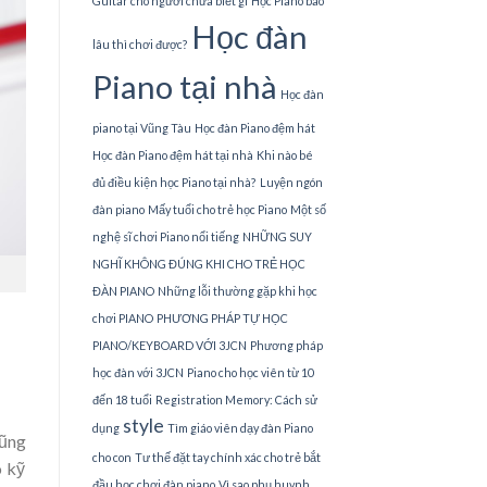
Guitar cho người chưa biết gì
Học Piano bao
Học đàn
lâu thì chơi được?
Piano tại nhà
Học đàn
piano tại Vũng Tàu
Học đàn Piano đệm hát
Học đàn Piano đệm hát tại nhà
Khi nào bé
đủ điều kiện học Piano tại nhà?
Luyện ngón
đàn piano
Mấy tuổi cho trẻ học Piano
Một số
nghệ sĩ chơi Piano nổi tiếng
NHỮNG SUY
NGHĨ KHÔNG ĐÚNG KHI CHO TRẺ HỌC
ĐÀN PIANO
Những lỗi thường gặp khi học
chơi PIANO
PHƯƠNG PHÁP TỰ HỌC
PIANO/KEYBOARD VỚI 3JCN
Phương pháp
học đàn với 3JCN
Piano cho học viên từ 10
đến 18 tuổi
Registration Memory: Cách sử
style
dụng
Tìm giáo viên dạy đàn Piano
cũng
cho con
Tư thế đặt tay chính xác cho trẻ bắt
o kỹ
đầu học chơi đàn piano
Vì sao phụ huynh