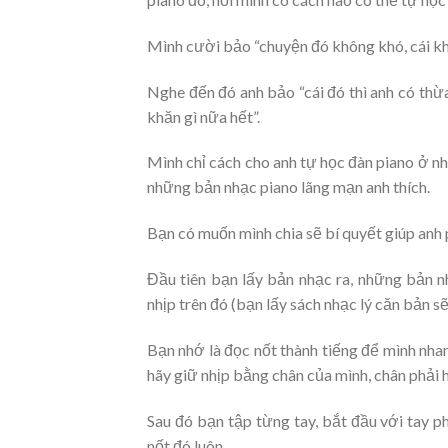
Mình cười bảo “chuyện đó không khó, cái khó
Nghe đến đó anh bảo “cái đó thì anh có thừa,
khăn gì nữa hết”.
Mình chỉ cách cho anh tự học đàn piano ở nh
những bản nhạc piano lãng mạn anh thích.
Bạn có muốn mình chia sẽ bí quyết giúp anh
Đầu tiên bạn lấy bản nhạc ra, những bản 
nhịp trên đó (bạn lấy sách nhạc lý căn bản sẽ
Bạn nhớ là đọc nốt thành tiếng để mình nhan
hãy giữ nhịp bằng chân của mình, chân phải 
Sau đó bạn tập từng tay, bắt đầu với tay 
nốt đó luôn.