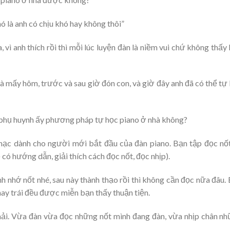
 là anh có chịu khó hay không thôi”
 vì anh thích rồi thì mỗi lúc luyện đàn là niềm vui chứ không thấy
à mấy hôm, trước và sau giờ đón con, và giờ đây anh đã có thể tự
 phụ huynh ấy phương pháp tự học piano ở nhà không?
nhạc dành cho người mới bắt đầu của đàn piano. Bạn tập đọc nố
 có hướng dẫn, giải thích cách đọc nốt, đọc nhịp).
h nhớ nốt nhé, sau này thành thạo rồi thì không cần đọc nữa đâu.
hay trái đều được miễn bạn thấy thuận tiện.
phải. Vừa đàn vừa đọc những nốt mình đang đàn, vừa nhịp chân n