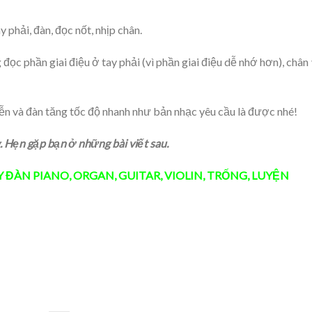
y phải, đàn, đọc nốt, nhịp chân.
 đọc phần giai điệu ở tay phải (vì phần giai điệu dễ nhớ hơn), chân
ễn và đàn tăng tốc độ nhanh như bản nhạc yêu cầu là được nhé!
 Hẹn gặp bạn ở những bài viết sau.
Y ĐÀN
PIANO
,
ORGAN
,
GUITAR
,
VIOLIN
,
TRỐNG
,
LUYỆN