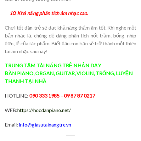
10. Khả năng phân tích âm nhạc cao.
Chơi tốt đàn, trẻ sẽ đạt khả năng thẩm âm tốt. Khi nghe một
bản nhạc lạ, chúng dễ dàng phân tích nốt trầm, bổng, nhịp
đơn, lẻ của tác phẩm. Biết đâu con bạn sẽ trở thành một thiên
tài âm nhạc sau này!
TRUNG TÂM TÀI NĂNG TRẺ
NHẬN DẠY
ĐÀN
PIANO
,
ORGAN
,
GUITAR
,
VIOLIN
,
TRỐNG
,
LUYỆN
THANH
TẠI NHÀ
HOTLINE:
090 333 1985
– 09 87 87 0217
WEB:
https://hocdanpiano.net/
Email:
info@giasutainangtre.vn