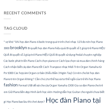
dạy
gia
Tìm
đàn
gia
Piano
sư
RECENT COMMENTS
tại
dạy
nhà
đàn
Piano
TAG CLOUD
tại
TPHCM
" sợ khó " khi học đàn Piano
6 bước trong quá trình chơi nhạc
12 lí do nên học Piano
brooklyn
3000
Bí quyết học đàn Piano hiệu quả
Bí quyết số 1 giúp trẻ Piano HIỆU
QUẢ
Bí quyết số 2 giúp trẻ Piano HIỆU QUẢ
Bí quyết sử dụng Pedal chuyên nghiệp
Các bước phát triển Piano
Cách chọn piano cơ
Cách lựa chọn và mua đàn chính hãng
Cách nhận biết cây đàn Piano tốt
Cách Tranpose nhạc Midi Trên Organ Yamaha từ
Psr1000
Các hợp âm Organ cơ bản (Kiểu Bấm 3 Ngón Tay)
Có nên cho bé học đàn
Piano trên Organ không ?
Cần chú ý tư thế tay và tư thế ngồi của trẻ khi học Piano
fashion
Format USB để xài cho cây Organ Yamaha 1500
Gia sư đàn Piano cho trẻ
em
Giữ Piano bền đẹp
Hình ảnh học viên
Hướng dẫn học Guitar cho người chưa biết
Học đàn Piano tại
gì
Học Piano bao lâu thì chơi được?