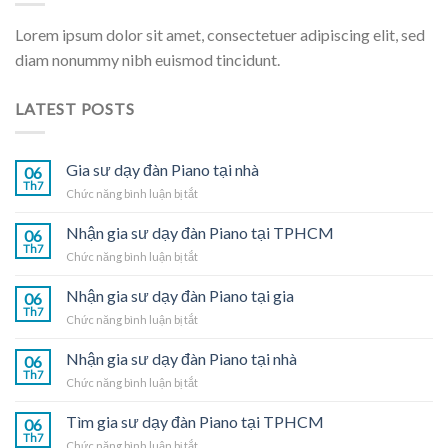
Lorem ipsum dolor sit amet, consectetuer adipiscing elit, sed
diam nonummy nibh euismod tincidunt.
LATEST POSTS
Gia sư dạy đàn Piano tại nhà
06
Th7
ở
Chức năng bình luận bị tắt
Gia
sư
Nhận gia sư dạy đàn Piano tại TPHCM
06
dạy
Th7
ở
Chức năng bình luận bị tắt
đàn
Nhận
Piano
gia
Nhận gia sư dạy đàn Piano tại gia
tại
06
sư
Th7
nhà
ở
Chức năng bình luận bị tắt
dạy
Nhận
đàn
gia
Nhận gia sư dạy đàn Piano tại nhà
Piano
06
sư
Th7
tại
ở
Chức năng bình luận bị tắt
dạy
TPHCM
Nhận
đàn
gia
Tìm gia sư dạy đàn Piano tại TPHCM
Piano
06
sư
Th7
tại
ở
Chức năng bình luận bị tắt