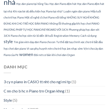
nhà
Học đàn piano tại Vũng Tàu
Học đàn Piano đệm hát
Học đàn Piano đệm hát
tại nhà
Khi nào bé đủ điều kiện học Piano tại nhà?
Luyện ngón đàn piano
Mấy tuổi
cho trẻ học Piano
Một số nghệ sĩ chơi Piano nổi tiếng
NHỮNG SUY NGHĨ KHÔNG
ĐÚNG KHI CHO TRẺ HỌC ĐÀN PIANO
Những lỗi thường gặp khi học chơi PIANO
PHƯƠNG PHÁP TỰ HỌC PIANO/KEYBOARD VỚI 3JCN
Phương pháp học đàn với
3JCN
Piano cho học viên từ 10 đến 18 tuổi
Registration Memory: Cách sử dụng
style
Tìm giáo viên dạy đàn Piano cho con
Tư thế đặt tay chính xác cho trẻ bắt đầu
học chơi đàn piano
Vì sao phụ huynh nên cho trẻ học âm nhạc sớm
Vị trí cho cây đàn
women
Piano của Pé
Đôi nét cơ bản khi chơi đàn Organ
DANH MỤC
3 cy n piano in CASIO tt nht cho ngi mi tp
(1)
C nn cho b hc n Piano trn Organ khng
(1)
Style
(5)