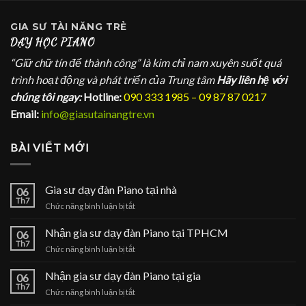
GIA SƯ
TÀI NĂNG TRẺ
DẠY HỌC PIANO
“Giữ chữ tín để thành công” là kim chỉ nam xuyên suốt quá
trình hoạt động và phát triển của Trung tâm
Hãy liên hệ với
chúng tôi ngay:
Hotline:
090 333 1985 – 09 87 87 0217
Email:
info@giasutainangtre.vn
BÀI VIẾT MỚI
Gia sư dạy đàn Piano tại nhà
06
Th7
ở
Chức năng bình luận bị tắt
Gia
sư
Nhận gia sư dạy đàn Piano tại TPHCM
06
dạy
Th7
ở
Chức năng bình luận bị tắt
đàn
Nhận
Piano
gia
Nhận gia sư dạy đàn Piano tại gia
tại
06
sư
Th7
nhà
ở
Chức năng bình luận bị tắt
dạy
Nhận