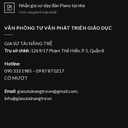
đàn
gia
Nhận gia sư dạy đàn Piano tại nhà
Piano
06
sư
Th7
tại
ở
Chức năng bình luận bị tắt
dạy
TPHCM
Nhận
đàn
gia
Piano
sư
VĂN PHÒNG TƯ VẤN PHÁT TRIỂN GIÁO DỤC
tại
dạy
gia
đàn
Piano
GIA SƯ TÀI NĂNG TRẺ
tại
Trụ sở chính
:1269/17 Phạm Thế Hiển, P. 5, Quận 8
nhà
Hotline
:
090 333 1985 – 09 87 87 0217
CÔ MƯỢT
Email
: giasutainangtre.vn@gmail.com,
info@giasutainangtre.vn