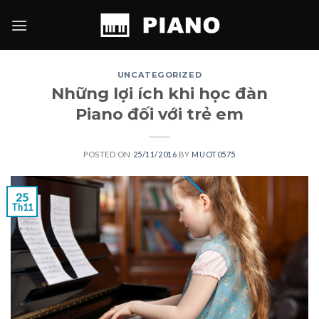
Skip
to
content
UNCATEGORIZED
Những lợi ích khi học đàn
Piano đối với trẻ em
POSTED ON
25/11/2016
BY
MUOT0575
25
Th11