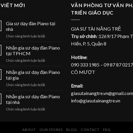
 VIẾT MỚI
VĂN PHÒNG TƯ VẤN PH
TRIỂN GIÁO DỤC
Gia sư dạy đàn Piano tại
GIA SƯ TÀI NĂNG TRẺ
nhà
Trụ sở chính
:1269/17 Phạm 
ở
Chức năng bình luận bị tắt
Gia
Hiển, P. 5, Quận 8
sư
Nhận gia sư dạy đàn Piano
dạy
tại TPHCM
đàn
Hotline
:
ở
Chức năng bình luận bị tắt
Piano
090 333 1985 – 09 87 87 0217
Nhận
tại
gia
CÔ MƯỢT
Nhận gia sư dạy đàn Piano
nhà
sư
tại gia
dạy
ở
Email
:
Chức năng bình luận bị tắt
đàn
Nhận
Piano
giasutainangtre.vn@gmail.com
gia
Nhận gia sư dạy đàn Piano
tại
info@giasutainangtre.vn
sư
TPHCM
tại nhà
dạy
ở
Chức năng bình luận bị tắt
đàn
Nhận
Piano
gia
tại
sư
gia
dạy
ABOUT
OUR STORES
BLOG
CONTACT
FAQ