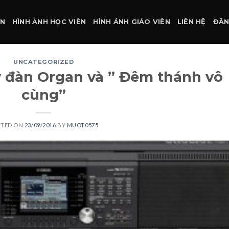
ÀN
HÌNH ẢNH HỌC VIÊN
HÌNH ẢNH GIÁO VIÊN
LIÊN HỆ
ĐĂN
UNCATEGORIZED
 đàn Organ và ” Đêm thánh vô
cùng”
STED ON
23/09/2016
BY
MUOT0575