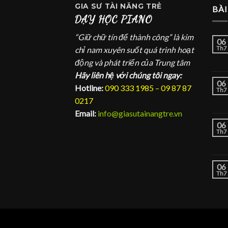
GIA SƯ
TÀI NĂNG TRẺ
BÀI
DẠY HỌC PIANO
“Giữ chữ tín để thành công” là kim
06
chỉ nam xuyên suốt quá trình hoạt
Th7
động và phát triển của Trung tâm
Hãy liên hệ với chúng tôi ngay:
06
Hotline:
090 333 1985 – 09 87 87
Th7
0217
Email:
info@giasutainangtre.vn
06
Th7
06
Th7