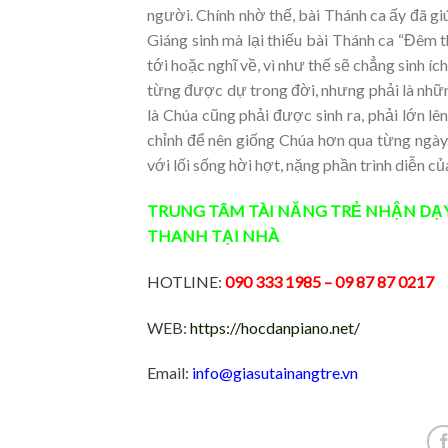
người. Chính nhờ thế, bài Thánh ca ấy đã giú
Giáng sinh mà lại thiếu bài Thánh ca “Đêm t
tới hoặc nghĩ về, vì như thế sẽ chẳng sinh íc
từng được dự trong đời, nhưng phải là nhữn
là Chúa cũng phải được sinh ra, phải lớn lên
chỉnh để nên giống Chúa hơn qua từng ngày. 
với lối sống hời hợt, nặng phần trình diễn củ
TRUNG TÂM TÀI NĂNG TRẺ
NHẬN DẠ
THANH
TẠI NHÀ
HOTLINE:
090 333 1985
– 09 87 87 0217
WEB:
https://hocdanpiano.net/
Email:
info@giasutainangtre.vn