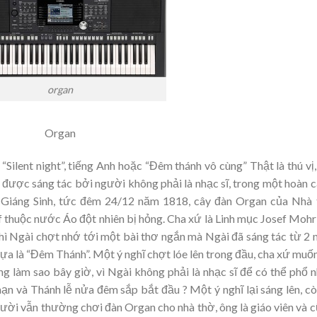
organ
Organ
“Silent night”, tiếng Anh hoặc “Đêm thánh vô cùng” Thật là thú vị,
i được sáng tác bởi người không phải là nhạc sĩ, trong một hoàn 
g Giáng Sinh, tức đêm 24/12 năm 1818, cây đàn Organ của Nhà
thuộc nước Áo đột nhiên bị hỏng. Cha xứ là Linh mục Josef Mohr
 thì Ngài chợt nhớ tới một bài thơ ngắn mà Ngài đã sáng tác từ 2
tựa là “Đêm Thánh”. Một ý nghĩ chợt lóe lên trong đầu, cha xứ muố
 làm sao bây giờ, vì Ngài không phải là nhạc sĩ để có thể phổ 
hạn và Thánh lễ nửa đêm sắp bắt đầu ? Một ý nghĩ lại sáng lên, cò
người vẫn thường chơi đàn Organ cho nhà thờ, ông là giáo viên và 