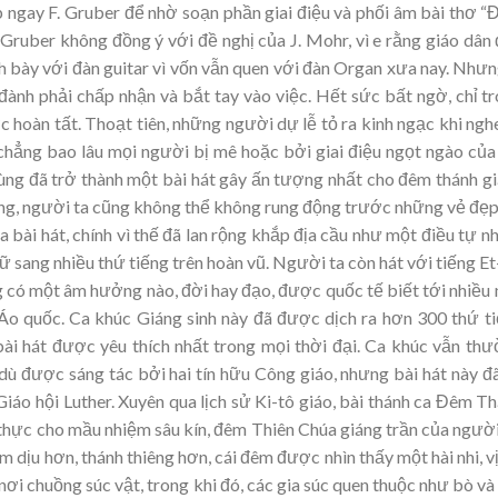
ặp ngay F. Gruber để nhờ soạn phần giai điệu và phối âm bài thơ 
 Gruber không đồng ý với đề nghị của J. Mohr, vì e rằng giáo dân
h bày với đàn guitar vì vốn vẫn quen với đàn Organ xưa nay. Nhưn
đành phải chấp nhận và bắt tay vào việc. Hết sức bất ngờ, chỉ t
 hoàn tất. Thoạt tiên, những người dự lễ tỏ ra kinh ngạc khi ngh
chẳng bao lâu mọi người bị mê hoặc bởi giai điệu ngọt ngào của
ùng đã trở thành một bài hát gây ấn tượng nhất cho đêm thánh g
hông, người ta cũng không thể không rung động trước những vẻ đẹp
a bài hát, chính vì thế đã lan rộng khắp địa cầu như một điều tự nh
ang nhiều thứ tiếng trên hoàn vũ. Người ta còn hát với tiếng Et
 có một âm hưởng nào, đời hay đạo, được quốc tế biết tới nhiều
 Áo quốc. Ca khúc Giáng sinh này đã được dịch ra hơn 300 thứ t
bài hát được yêu thích nhất trong mọi thời đại. Ca khúc vẫn th
ù được sáng tác bởi hai tín hữu Công giáo, nhưng bài hát này đ
Giáo hội Luther. Xuyên qua lịch sử Ki-tô giáo, bài thánh ca Đêm T
hực cho mầu nhiệm sâu kín, đêm Thiên Chúa giáng trần của người
 dịu hơn, thánh thiêng hơn, cái đêm được nhìn thấy một hài nhi, v
nơi chuồng súc vật, trong khi đó, các gia súc quen thuộc như bò và