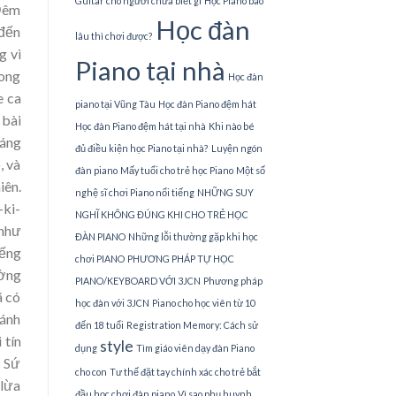
Guitar cho người chưa biết gì
Học Piano bao
“Đêm
Học đàn
 đến
lâu thì chơi được?
g vì
Piano tại nhà
rong
Học đàn
e ca
piano tại Vũng Tàu
Học đàn Piano đệm hát
 bài
Học đàn Piano đệm hát tại nhà
Khi nào bé
iáng
đủ điều kiện học Piano tại nhà?
Luyện ngón
, và
đàn piano
Mấy tuổi cho trẻ học Piano
Một số
iên.
nghệ sĩ chơi Piano nổi tiếng
NHỮNG SUY
-ki-
NGHĨ KHÔNG ĐÚNG KHI CHO TRẺ HỌC
 như
ĐÀN PIANO
Những lỗi thường gặp khi học
iếng
chơi PIANO
PHƯƠNG PHÁP TỰ HỌC
ường
PIANO/KEYBOARD VỚI 3JCN
Phương pháp
ã có
học đàn với 3JCN
Piano cho học viên từ 10
hánh
đến 18 tuổi
Registration Memory: Cách sử
 tín
style
dụng
Tìm giáo viên dạy đàn Piano
ị Sứ
cho con
Tư thế đặt tay chính xác cho trẻ bắt
 lừa
đầu học chơi đàn piano
Vì sao phụ huynh