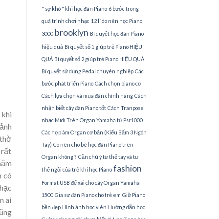
" sợ khó " khi học đàn Piano
6 bước trong
quá trình chơi nhạc
12 lí do nên học Piano
brooklyn
3000
Bí quyết học đàn Piano
hiệu quả
Bí quyết số 1 giúp trẻ Piano HIỆU
QUẢ
Bí quyết số 2 giúp trẻ Piano HIỆU QUẢ
Bí quyết sử dụng Pedal chuyên nghiệp
Các
bước phát triển Piano
Cách chọn piano cơ
Cách lựa chọn và mua đàn chính hãng
Cách
nhận biết cây đàn Piano tốt
Cách Tranpose
 khi
nhạc Midi Trên Organ Yamaha từ Psr1000
cảnh
Các hợp âm Organ cơ bản (Kiểu Bấm 3 Ngón
 thờ
Tay)
Có nên cho bé học đàn Piano trên
 rất
Organ không ?
Cần chú ý tư thế tay và tư
 năm
fashion
thế ngồi của trẻ khi học Piano
n có
Format USB để xài cho cây Organ Yamaha
nhạc
1500
Gia sư đàn Piano cho trẻ em
Giữ Piano
n ai
bền đẹp
Hình ảnh học viên
Hướng dẫn học
cũng