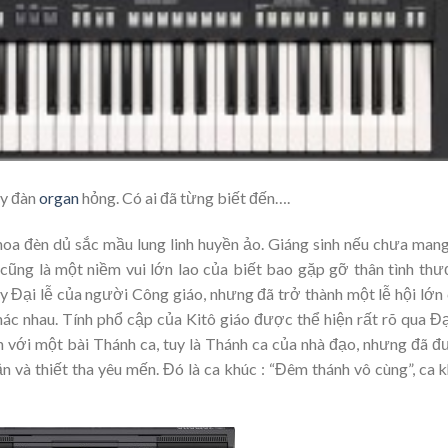
ây đàn
organ
hỏng. Có ai đã từng biết đến….
hoa đèn dủ sắc mầu lung linh huyền ảo. Giáng sinh nếu chưa mang
nh cũng là một niềm vui lớn lao của biết bao gặp gỡ thân tình th
ày Đại lễ của người Công giáo, nhưng đã trở thành một lễ hội lớn
hác nhau. Tính phổ cập của Kitô giáo được thể hiện rất rõ qua Đạ
iền với một bài Thánh ca, tuy là Thánh ca của nhà đạo, nhưng đã 
ận và thiết tha yêu mến. Đó là ca khúc : “Đêm thánh vô cùng”, ca 