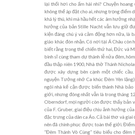
lại thổi hơi cho ấm hài nhi? Chuyện hoang
không thể áp đặt cho ai, nhưng trọng điểm d
khá lý thú, khi mà hầu hết các âm hưởng nhạ
hưởng của bản Stille Nacht vẫn lưu giữ đư
kiện đáng chú ý và cảm động hơn nữa, là 
giáo khác đón nhận. Có nơi tại Á Châu còn
biết rằng trong thế chiến thứ hai, Đức và 
binh sĩ cùng tham dự thánh lễ nửa đêm, hôm
đầu thập niên 1900, Nhà thờ Thánh Nicholas
được xây dựng bên cạnh một chiếc cầu. M
nguyện Tưởng nhớ Ca khúc Đêm Yên lặng), đ
ngôi nhà kế cận được biến thành Nhà bảo t
giới, nhưng đông nhất vẫn là trong tháng 1
Oberndorf, mọi người còn được thấy bản viế
của F. Gruber, giai điệu chịu ảnh hưởng củ
đặc trưng của dân ca Áo. Cả bài thơ và giai 
nên đã chinh phục được toàn thế giới. Điểm 
“Đêm Thánh Vô Cùng” tiêu biểu cho đêm hạ