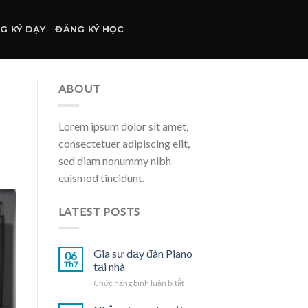
G KÝ DẠY
ĐĂNG KÝ HỌC
ABOUT
Lorem ipsum dolor sit amet,
consectetuer adipiscing elit,
sed diam nonummy nibh
euismod tincidunt.
LATEST POSTS
Gia sư dạy đàn Piano
06
Th7
tại nhà
ở
Chức năng bình luận bị tắt
Gia
sư