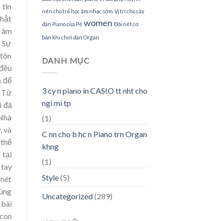
 tin
nên cho trẻ học âm nhạc sớm
Vị trí cho cây
Thật
women
đàn Piano của Pé
Đôi nét cơ
i âm
bản khi chơi đàn Organ
. Sự
 tôn
DANH MỤC
 đều
h để
3 cy n piano in CASIO tt nht cho
* Từ
ngi mi tp
i đã
(Nhà
(1)
, và
C nn cho b hc n Piano trn Organ
 thế
khng
 tại
(1)
 tay
Style
(5)
 nét
cùng
Uncategorized
(289)
 bài
 con