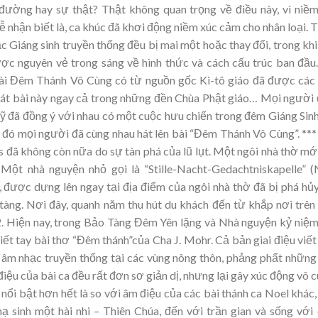
 đường hay sự thật? Thật không quan trọng về điều này, vì niềm
ễ nhận biết là, ca khúc đã khơi động niềm xúc cảm cho nhân loại. 
c Giáng sinh truyền thống đều bị mai một hoặc thay đổi, trong kh
ợc nguyên vẻ trong sáng về hình thức và cách cấu trúc ban đầu
bài Đêm Thánh Vô Cùng có từ nguồn gốc Ki-tô giáo đã được các
 hát bài này ngay cả trong những đền Chùa Phật giáo… Mọi người
Mỹ đã đồng ý với nhau có một cuộc hưu chiến trong đêm Giáng Sin
 đó mọi người đã cùng nhau hát lên bài “Đêm Thánh Vô Cùng”. **
 đã không còn nữa do sự tàn phá của lũ lụt. Một ngôi nhà thờ mớ
ột nhà nguyện nhỏ gọi là “Stille-Nacht-Gedachtniskapelle” 
ược dựng lên ngay tại địa điểm của ngôi nhà thờ đã bị phá hủy
àng. Nơi đây, quanh năm thu hút du khách đến từ khắp nơi trên
2. Hiện nay, trong Bảo Tàng Đêm Yên lặng và Nhà nguyện kỷ niệm
t tay bài thơ “Đêm thánh”của Cha J. Mohr. Cả bản giai điệu viết
a âm nhạc truyền thống tại các vùng nông thôn, phảng phất những
điệu của bài ca đều rất đơn sơ giản dị, nhưng lại gây xúc động vô 
nổi bật hơn hết là so với âm điệu của các bài thánh ca Noel khác,
 sinh một hài nhi – Thiên Chúa, đến với trần gian và sống với