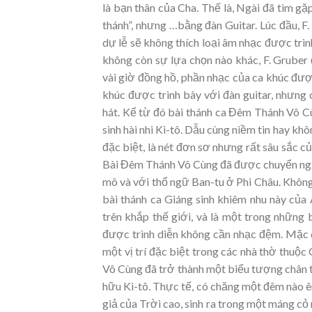
là bạn thân của Cha. Thế là, Ngài đã tìm g
thánh”, nhưng …bằng đàn Guitar. Lúc đầu, F.
dự lễ sẽ không thích loại âm nhạc được trìn
không còn sự lựa chọn nào khác, F. Gruber 
vài giờ đồng hồ, phần nhạc của ca khúc được
khúc được trình bày với đàn guitar, nhưng 
hát. Kể từ đó bài thánh ca Đêm Thánh Vô C
sinh hài nhi Ki-tô. Dẫu cùng niềm tin hay k
đặc biệt, là nét đơn sơ nhưng rất sâu sắc củ
Bài Đêm Thánh Vô Cùng đã được chuyển ngữ s
mô và với thổ ngữ Ban-tu ở Phi Châu. Không
bài thánh ca Giáng sinh khiêm nhu này của
trên khắp thế giới, và là một trong những 
được trình diễn không cần nhạc đệm. Mặc d
một vị trí đặc biệt trong các nhà thờ thuộc 
Vô Cùng đã trở thành một biểu tượng chân t
hữu Ki-tô. Thực tế, có chăng một đêm nào êm
giả của Trời cao, sinh ra trong một máng cỏ 