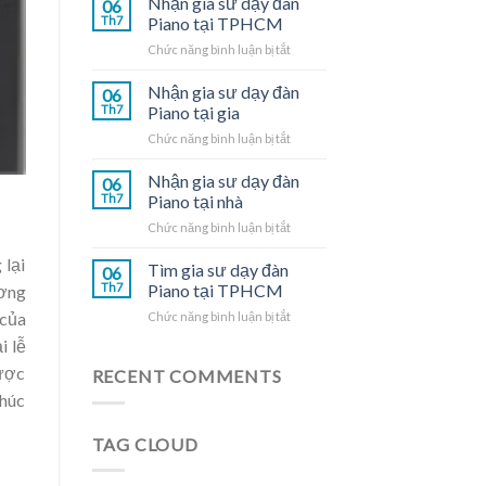
Nhận gia sư dạy đàn
06
dạy
Th7
Piano tại TPHCM
đàn
ở
Chức năng bình luận bị tắt
Piano
Nhận
tại
gia
Nhận gia sư dạy đàn
nhà
06
sư
Th7
Piano tại gia
dạy
ở
Chức năng bình luận bị tắt
đàn
Nhận
Piano
gia
Nhận gia sư dạy đàn
tại
06
sư
TPHCM
Th7
Piano tại nhà
dạy
ở
Chức năng bình luận bị tắt
đàn
Nhận
Piano
 lại
gia
Tìm gia sư dạy đàn
tại
06
sư
gia
Th7
Piano tại TPHCM
ương
dạy
ở
 của
Chức năng bình luận bị tắt
đàn
Tìm
Piano
i lễ
gia
tại
được
sư
RECENT COMMENTS
nhà
dạy
khúc
đàn
Piano
TAG CLOUD
tại
TPHCM