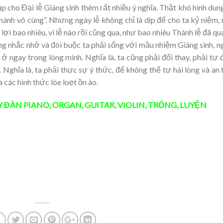
p cho Đại lễ Giáng sinh thêm rất nhiều ý nghĩa. Thật khó hình dung
hánh vô cùng”. Nhưng ngày lễ không chỉ là dịp để cho ta kỷ niệm,
h lợi bao nhiêu, vì lễ nào rồi cũng qua, như bao nhiêu Thánh lễ đã qu
g nhắc nhở và đòi buộc ta phải sống với mầu nhiệm Giáng sinh, n
 ở ngay trong lòng mình. Nghĩa là, ta cũng phải đổi thay, phải tự 
Nghĩa là, ta phải thực sự ý thức, để không thể tự hài lòng và an
a các hình thức lòe loẹt ồn ào.
Y ĐÀN
PIANO
,
ORGAN
,
GUITAR
,
VIOLIN
,
TRỐNG
,
LUYỆN