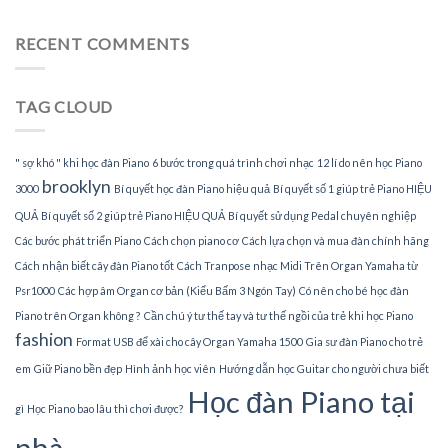
Tìm
đàn
gia
Piano
sư
RECENT COMMENTS
tại
dạy
nhà
đàn
Piano
TAG CLOUD
tại
TPHCM
" sợ khó " khi học đàn Piano
6 bước trong quá trình chơi nhạc
12 lí do nên học Piano
brooklyn
3000
Bí quyết học đàn Piano hiệu quả
Bí quyết số 1 giúp trẻ Piano HIỆU
QUẢ
Bí quyết số 2 giúp trẻ Piano HIỆU QUẢ
Bí quyết sử dụng Pedal chuyên nghiệp
Các bước phát triển Piano
Cách chọn piano cơ
Cách lựa chọn và mua đàn chính hãng
Cách nhận biết cây đàn Piano tốt
Cách Tranpose nhạc Midi Trên Organ Yamaha từ
Psr1000
Các hợp âm Organ cơ bản (Kiểu Bấm 3 Ngón Tay)
Có nên cho bé học đàn
Piano trên Organ không ?
Cần chú ý tư thế tay và tư thế ngồi của trẻ khi học Piano
fashion
Format USB để xài cho cây Organ Yamaha 1500
Gia sư đàn Piano cho trẻ
em
Giữ Piano bền đẹp
Hình ảnh học viên
Hướng dẫn học Guitar cho người chưa biết
Học đàn Piano tại
gì
Học Piano bao lâu thì chơi được?
nhà