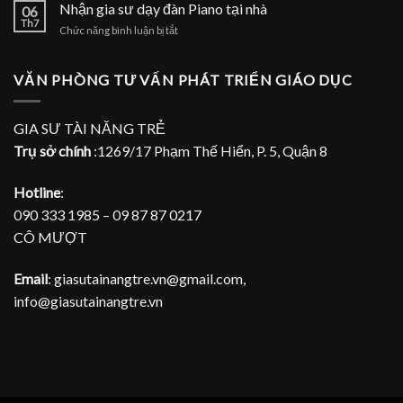
gia
Nhận gia sư dạy đàn Piano tại nhà
Piano
06
sư
Th7
tại
ở
Chức năng bình luận bị tắt
dạy
TPHCM
Nhận
đàn
gia
Piano
sư
VĂN PHÒNG TƯ VẤN PHÁT TRIỂN GIÁO DỤC
tại
dạy
gia
đàn
Piano
GIA SƯ TÀI NĂNG TRẺ
tại
Trụ sở chính
:1269/17 Phạm Thế Hiển, P. 5, Quận 8
nhà
Hotline
:
090 333 1985 – 09 87 87 0217
CÔ MƯỢT
Email
: giasutainangtre.vn@gmail.com,
info@giasutainangtre.vn