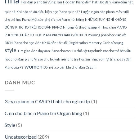
Học đàn piano tại Vũng Tàu
Học đàn Piano đệm hát
Học đàn Piano đệm hát
tại nhà
Khi nào bé đủ điều kiện học Piano tại nhà?
Luyện ngón đàn piano
Mấy tuổi
cho trẻ học Piano
Một số nghệ sĩ chơi Piano nổi tiếng
NHỮNG SUY NGHĨ KHÔNG
ĐÚNG KHI CHO TRẺ HỌC ĐÀN PIANO
Những lỗi thường gặp khi học chơi PIANO
PHƯƠNG PHÁP TỰ HỌC PIANO/KEYBOARD VỚI 3JCN
Phương pháp học đàn với
3JCN
Piano cho học viên từ 10 đến 18 tuổi
Registration Memory: Cách sử dụng
style
Tìm giáo viên dạy đàn Piano cho con
Tư thế đặt tay chính xác cho trẻ bắt đầu
học chơi đàn piano
Vì sao phụ huynh nên cho trẻ học âm nhạc sớm
Vị trí cho cây đàn
women
Piano của Pé
Đôi nét cơ bản khi chơi đàn Organ
DANH MỤC
3 cy n piano in CASIO tt nht cho ngi mi tp
(1)
C nn cho b hc n Piano trn Organ khng
(1)
Style
(5)
Uncategorized
(289)