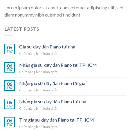
Lorem ipsum dolor sit amet, consectetuer adipiscing elit, sed
diam nonummy nibh euismod tincidunt.
LATEST POSTS
Gia sư dạy đàn Piano tại nhà
06
Th7
ở
Chức năng bình luận bị tắt
Gia
sư
Nhận gia sư dạy đàn Piano tại TPHCM
06
dạy
Th7
ở
Chức năng bình luận bị tắt
đàn
Nhận
Piano
gia
Nhận gia sư dạy đàn Piano tại gia
tại
06
sư
Th7
nhà
ở
Chức năng bình luận bị tắt
dạy
Nhận
đàn
gia
Nhận gia sư dạy đàn Piano tại nhà
Piano
06
sư
Th7
tại
ở
Chức năng bình luận bị tắt
dạy
TPHCM
Nhận
đàn
gia
Tìm gia sư dạy đàn Piano tại TPHCM
Piano
06
sư
Th7
tại
ở
Chức năng bình luận bị tắt
dạy
gia