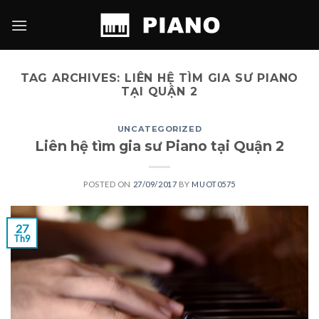
Skip
to
content
TAG ARCHIVES:
LIÊN HỆ TÌM GIA SƯ PIANO
TẠI QUẬN 2
UNCATEGORIZED
Liên hệ tìm gia sư Piano tại Quận 2
POSTED ON
27/09/2017
BY
MUOT0575
27
Th9