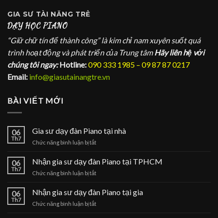
GIA SƯ
TÀI NĂNG TRẺ
DẠY HỌC PIANO
“Giữ chữ tín để thành công” là kim chỉ nam xuyên suốt quá
trình hoạt động và phát triển của Trung tâm
Hãy liên hệ với
chúng tôi ngay:
Hotline:
090 333 1985 – 09 87 87 0217
Email:
info@giasutainangtre.vn
BÀI VIẾT MỚI
Gia sư dạy đàn Piano tại nhà
06
Th7
ở
Chức năng bình luận bị tắt
Gia
sư
Nhận gia sư dạy đàn Piano tại TPHCM
06
dạy
Th7
ở
Chức năng bình luận bị tắt
đàn
Nhận
Piano
gia
Nhận gia sư dạy đàn Piano tại gia
tại
06
sư
Th7
nhà
ở
Chức năng bình luận bị tắt
dạy
Nhận
đàn