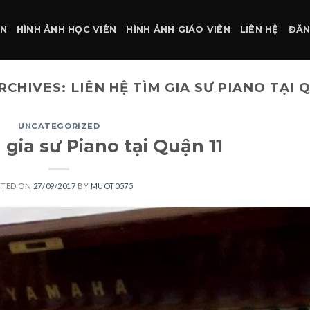
ÀN
HÌNH ẢNH HỌC VIÊN
HÌNH ẢNH GIÁO VIÊN
LIÊN HỆ
ĐĂN
RCHIVES:
LIÊN HỆ TÌM GIA SƯ PIANO TẠI Q
UNCATEGORIZED
 gia sư Piano tại Quận 11
STED ON
27/09/2017
BY
MUOT0575