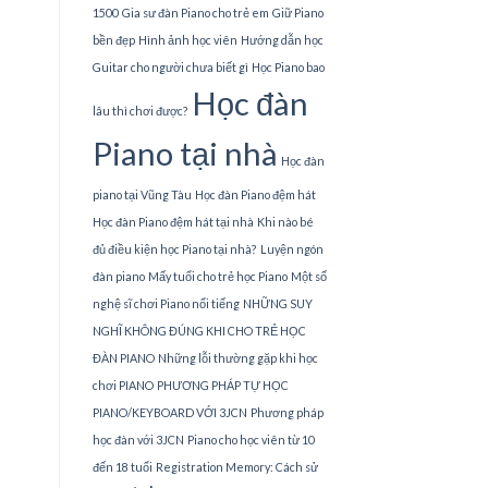
1500
Gia sư đàn Piano cho trẻ em
Giữ Piano
bền đẹp
Hình ảnh học viên
Hướng dẫn học
Guitar cho người chưa biết gì
Học Piano bao
Học đàn
lâu thì chơi được?
Piano tại nhà
Học đàn
piano tại Vũng Tàu
Học đàn Piano đệm hát
Học đàn Piano đệm hát tại nhà
Khi nào bé
đủ điều kiện học Piano tại nhà?
Luyện ngón
đàn piano
Mấy tuổi cho trẻ học Piano
Một số
nghệ sĩ chơi Piano nổi tiếng
NHỮNG SUY
NGHĨ KHÔNG ĐÚNG KHI CHO TRẺ HỌC
ĐÀN PIANO
Những lỗi thường gặp khi học
chơi PIANO
PHƯƠNG PHÁP TỰ HỌC
PIANO/KEYBOARD VỚI 3JCN
Phương pháp
học đàn với 3JCN
Piano cho học viên từ 10
đến 18 tuổi
Registration Memory: Cách sử