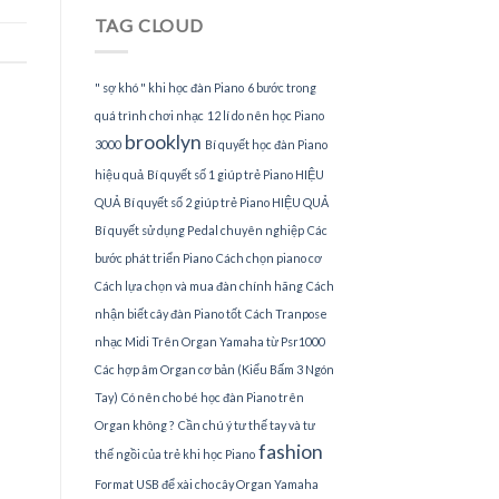
Piano
TAG CLOUD
tại
TPHCM
" sợ khó " khi học đàn Piano
6 bước trong
quá trình chơi nhạc
12 lí do nên học Piano
brooklyn
3000
Bí quyết học đàn Piano
hiệu quả
Bí quyết số 1 giúp trẻ Piano HIỆU
QUẢ
Bí quyết số 2 giúp trẻ Piano HIỆU QUẢ
Bí quyết sử dụng Pedal chuyên nghiệp
Các
bước phát triển Piano
Cách chọn piano cơ
Cách lựa chọn và mua đàn chính hãng
Cách
nhận biết cây đàn Piano tốt
Cách Tranpose
nhạc Midi Trên Organ Yamaha từ Psr1000
Các hợp âm Organ cơ bản (Kiểu Bấm 3 Ngón
Tay)
Có nên cho bé học đàn Piano trên
Organ không ?
Cần chú ý tư thế tay và tư
fashion
thế ngồi của trẻ khi học Piano
Format USB để xài cho cây Organ Yamaha