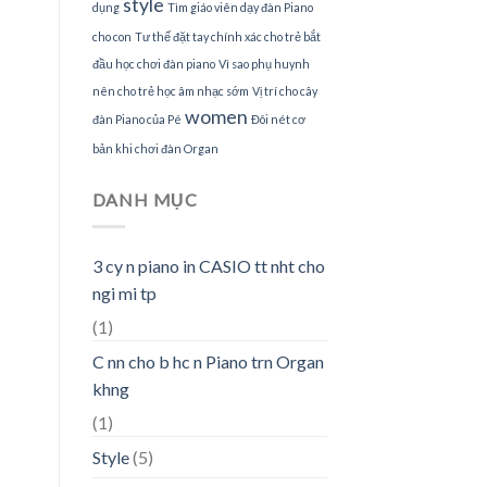
style
dụng
Tìm giáo viên dạy đàn Piano
cho con
Tư thế đặt tay chính xác cho trẻ bắt
đầu học chơi đàn piano
Vì sao phụ huynh
nên cho trẻ học âm nhạc sớm
Vị trí cho cây
women
đàn Piano của Pé
Đôi nét cơ
bản khi chơi đàn Organ
DANH MỤC
3 cy n piano in CASIO tt nht cho
ngi mi tp
(1)
C nn cho b hc n Piano trn Organ
khng
(1)
Style
(5)