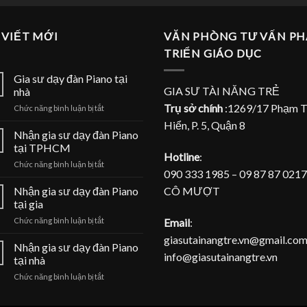
 VIẾT MỚI
VĂN PHÒNG TƯ VẤN PH
TRIỂN GIÁO DỤC
Gia sư dạy đàn Piano tại
GIA SƯ TÀI NĂNG TRẺ
nhà
Trụ sở chính
:1269/17 Phạm 
ở
Chức năng bình luận bị tắt
Gia
Hiển, P. 5, Quận 8
sư
Nhận gia sư dạy đàn Piano
dạy
tại TPHCM
đàn
Hotline
:
ở
Chức năng bình luận bị tắt
Piano
090 333 1985 – 09 87 87 0217
Nhận
tại
gia
CÔ MƯỢT
Nhận gia sư dạy đàn Piano
nhà
sư
tại gia
dạy
ở
Email
:
Chức năng bình luận bị tắt
đàn
Nhận
Piano
giasutainangtre.vn@gmail.com
gia
Nhận gia sư dạy đàn Piano
tại
info@giasutainangtre.vn
sư
TPHCM
tại nhà
dạy
ở
Chức năng bình luận bị tắt
đàn
Nhận
Piano
gia
tại