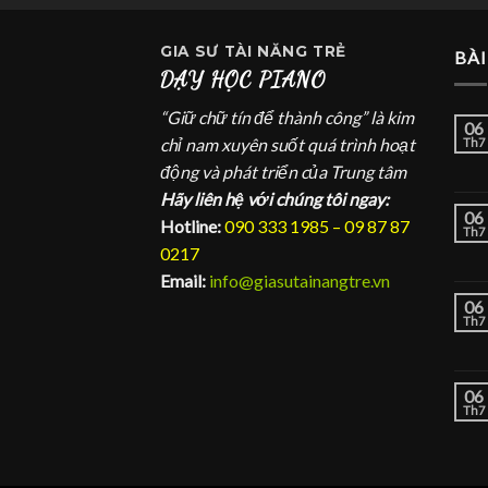
GIA SƯ
TÀI NĂNG TRẺ
BÀI
DẠY HỌC PIANO
“Giữ chữ tín để thành công” là kim
06
chỉ nam xuyên suốt quá trình hoạt
Th7
động và phát triển của Trung tâm
Hãy liên hệ với chúng tôi ngay:
06
Hotline:
090 333 1985 – 09 87 87
Th7
0217
Email:
info@giasutainangtre.vn
06
Th7
06
Th7