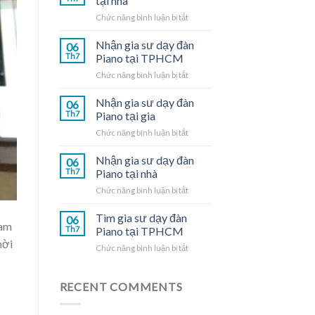
tại nhà
ở
Chức năng bình luận bị tắt
Gia
sư
Nhận gia sư dạy đàn
06
dạy
Th7
Piano tại TPHCM
đàn
ở
Chức năng bình luận bị tắt
Piano
Nhận
tại
gia
Nhận gia sư dạy đàn
nhà
06
sư
Th7
Piano tại gia
dạy
ở
Chức năng bình luận bị tắt
đàn
Nhận
Piano
gia
Nhận gia sư dạy đàn
tại
06
sư
TPHCM
Th7
Piano tại nhà
dạy
ở
Chức năng bình luận bị tắt
đàn
Nhận
Piano
gia
Tìm gia sư dạy đàn
tại
06
cam
sư
gia
Th7
Piano tại TPHCM
dạy
hời
ở
Chức năng bình luận bị tắt
đàn
Tìm
Piano
gia
tại
sư
RECENT COMMENTS
nhà
dạy
đàn