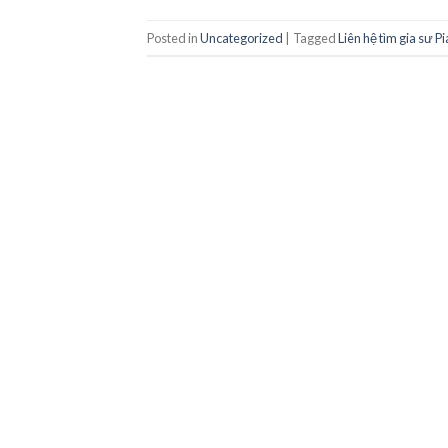
Posted in
Uncategorized
|
Tagged
Liên hệ tìm gia sư P