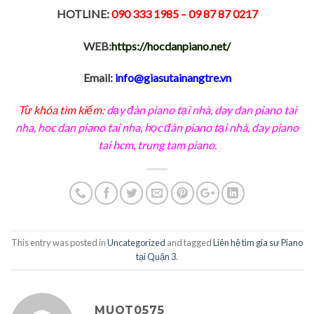
HOTLINE:
090 333 1985
– 09 87 87 0217
WEB:
https://hocdanpiano.net/
Email:
info@giasutainangtre.vn
Từ khóa tìm kiếm:
dạy đàn piano tại nhà
,
day dan piano tai
nha
,
hoc dan piano tai nha
,
học đàn piano tại nhà, day piano
tai hcm
,
trung tam piano
.
This entry was posted in
Uncategorized
and tagged
Liên hệ tìm gia sư Piano
tại Quận 3
.
MUOT0575