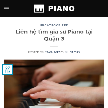
Skip
to
content
UNCATEGORIZED
Liên hệ tìm gia sư Piano tại
Quận 3
POSTED ON
27/09/2017
BY
MUOT0575
27
Th9