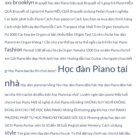
brooklyn
3000
Bí quyết học đàn Piano hiệu quả
Bí quyết số 1 giúp trẻ Piano HIỆU
QUẢ
Bí quyết số 2 giúp trẻ Piano HIỆU QUẢ
Bí quyết sử dụng Pedal chuyên nghiệp
Các bước phát triển Piano
Cách chọn piano cơ
Cách lựa chọn và mua đàn chính hãng
Cách nhận biết cây đàn Piano tốt
Cách Tranpose nhạc Midi Trên Organ Yamaha từ
Psr1000
Các hợp âm Organ cơ bản (Kiểu Bấm 3 Ngón Tay)
Có nên cho bé học đàn
Piano trên Organ không ?
Cần chú ý tư thế tay và tư thế ngồi của trẻ khi học Piano
fashion
Format USB để xài cho cây Organ Yamaha 1500
Gia sư đàn Piano cho trẻ
em
Giữ Piano bền đẹp
Hình ảnh học viên
Hướng dẫn học Guitar cho người chưa biết
Học đàn Piano tại
gì
Học Piano bao lâu thì chơi được?
nhà
Học đàn piano tại Vũng Tàu
Học đàn Piano đệm hát
Học đàn Piano đệm hát
tại nhà
Khi nào bé đủ điều kiện học Piano tại nhà?
Luyện ngón đàn piano
Mấy tuổi
cho trẻ học Piano
Một số nghệ sĩ chơi Piano nổi tiếng
NHỮNG SUY NGHĨ KHÔNG
ĐÚNG KHI CHO TRẺ HỌC ĐÀN PIANO
Những lỗi thường gặp khi học chơi PIANO
PHƯƠNG PHÁP TỰ HỌC PIANO/KEYBOARD VỚI 3JCN
Phương pháp học đàn với
3JCN
Piano cho học viên từ 10 đến 18 tuổi
Registration Memory: Cách sử dụng
style
Tìm giáo viên dạy đàn Piano cho con
Tư thế đặt tay chính xác cho trẻ bắt đầu