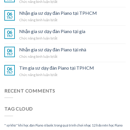
ở
Chức năng bình luận bị tắt
Gia
sư
Nhận gia sư dạy đàn Piano tại TPHCM
06
dạy
Th7
ở
Chức năng bình luận bị tắt
đàn
Nhận
Piano
gia
Nhận gia sư dạy đàn Piano tại gia
tại
06
sư
Th7
nhà
ở
Chức năng bình luận bị tắt
dạy
Nhận
đàn
gia
Nhận gia sư dạy đàn Piano tại nhà
Piano
06
sư
Th7
tại
ở
Chức năng bình luận bị tắt
dạy
TPHCM
Nhận
đàn
gia
Tìm gia sư dạy đàn Piano tại TPHCM
Piano
06
sư
Th7
tại
ở
Chức năng bình luận bị tắt
dạy
gia
Tìm
đàn
gia
Piano
sư
RECENT COMMENTS
tại
dạy
nhà
đàn
Piano
TAG CLOUD
tại
TPHCM
" sợ khó " khi học đàn Piano
6 bước trong quá trình chơi nhạc
12 lí do nên học Piano