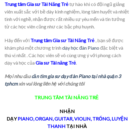
Trung tâm Gia sư Tài Năng Trẻ
tự hào khi có đội ngũ giảng
viên xuất sắc với bề dày kinh nghiệm, lòng tâm huyết và nhiệt
tình với nghề, nhận được rất nhiều sự yêu mến và tin tưởng
từ các học viên cũng như các bậc phụ huynh.
Hãy đến với
Trung tâm Gia sư Tài Năng Trẻ
, bạn sẽ được
khám phá một chương trình
dạy học đàn Piano
đặc biệt và
thú vị nhất . Các học viên sẽ vô cùng ưng ý với phong cách
dạy và học của
Gia sư Tài năng Trẻ
.
Mọi nhu cầu
cần tìm gia sư dạy đàn Piano tại nhà quận 3
tphcm
xin vui lòng liên hệ với chúng tôi
TRUNG TÂM TÀI NĂNG TRẺ
NHẬN
DẠY
PIANO
,
ORGAN
,
GUITAR
,
VIOLIN
,
TRỐNG
,
LUYỆN
THANH
TẠI NHÀ