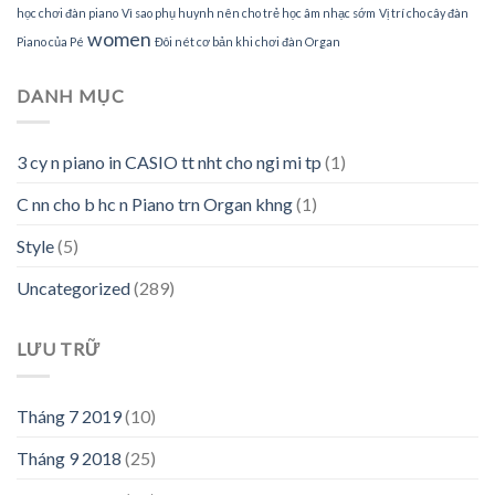
học chơi đàn piano
Vì sao phụ huynh nên cho trẻ học âm nhạc sớm
Vị trí cho cây đàn
women
Piano của Pé
Đôi nét cơ bản khi chơi đàn Organ
DANH MỤC
3 cy n piano in CASIO tt nht cho ngi mi tp
(1)
C nn cho b hc n Piano trn Organ khng
(1)
Style
(5)
Uncategorized
(289)
LƯU TRỮ
Tháng 7 2019
(10)
Tháng 9 2018
(25)