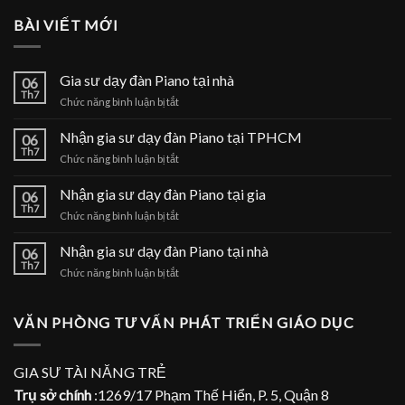
BÀI VIẾT MỚI
Gia sư dạy đàn Piano tại nhà
06
Th7
ở
Chức năng bình luận bị tắt
Gia
sư
Nhận gia sư dạy đàn Piano tại TPHCM
06
dạy
Th7
ở
Chức năng bình luận bị tắt
đàn
Nhận
Piano
gia
Nhận gia sư dạy đàn Piano tại gia
tại
06
sư
Th7
nhà
ở
Chức năng bình luận bị tắt
dạy
Nhận
đàn
gia
Nhận gia sư dạy đàn Piano tại nhà
Piano
06
sư
Th7
tại
ở
Chức năng bình luận bị tắt
dạy
TPHCM
Nhận
đàn
gia
Piano
sư
VĂN PHÒNG TƯ VẤN PHÁT TRIỂN GIÁO DỤC
tại
dạy
gia
đàn
Piano
GIA SƯ TÀI NĂNG TRẺ
tại
Trụ sở chính
:1269/17 Phạm Thế Hiển, P. 5, Quận 8
nhà