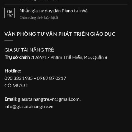
dạy
Nhận
đàn
gia
Nhận gia sư dạy đàn Piano tại nhà
Piano
06
sư
Th7
tại
ở
Chức năng bình luận bị tắt
dạy
TPHCM
Nhận
đàn
gia
Piano
sư
VĂN PHÒNG TƯ VẤN PHÁT TRIỂN GIÁO DỤC
tại
dạy
gia
đàn
Piano
GIA SƯ TÀI NĂNG TRẺ
tại
Trụ sở chính
:1269/17 Phạm Thế Hiển, P. 5, Quận 8
nhà
Hotline
:
090 333 1985 – 09 87 87 0217
CÔ MƯỢT
Email
: giasutainangtre.vn@gmail.com,
info@giasutainangtre.vn