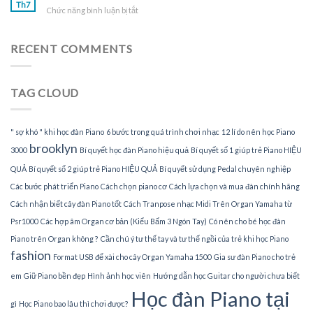
sư
Th7
tại
ở
Chức năng bình luận bị tắt
dạy
gia
Tìm
đàn
gia
Piano
sư
RECENT COMMENTS
tại
dạy
nhà
đàn
Piano
TAG CLOUD
tại
TPHCM
" sợ khó " khi học đàn Piano
6 bước trong quá trình chơi nhạc
12 lí do nên học Piano
brooklyn
3000
Bí quyết học đàn Piano hiệu quả
Bí quyết số 1 giúp trẻ Piano HIỆU
QUẢ
Bí quyết số 2 giúp trẻ Piano HIỆU QUẢ
Bí quyết sử dụng Pedal chuyên nghiệp
Các bước phát triển Piano
Cách chọn piano cơ
Cách lựa chọn và mua đàn chính hãng
Cách nhận biết cây đàn Piano tốt
Cách Tranpose nhạc Midi Trên Organ Yamaha từ
Psr1000
Các hợp âm Organ cơ bản (Kiểu Bấm 3 Ngón Tay)
Có nên cho bé học đàn
Piano trên Organ không ?
Cần chú ý tư thế tay và tư thế ngồi của trẻ khi học Piano
fashion
Format USB để xài cho cây Organ Yamaha 1500
Gia sư đàn Piano cho trẻ
em
Giữ Piano bền đẹp
Hình ảnh học viên
Hướng dẫn học Guitar cho người chưa biết
Học đàn Piano tại
gì
Học Piano bao lâu thì chơi được?