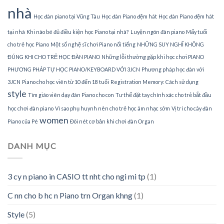
nhà
Học đàn piano tại Vũng Tàu
Học đàn Piano đệm hát
Học đàn Piano đệm hát
tại nhà
Khi nào bé đủ điều kiện học Piano tại nhà?
Luyện ngón đàn piano
Mấy tuổi
cho trẻ học Piano
Một số nghệ sĩ chơi Piano nổi tiếng
NHỮNG SUY NGHĨ KHÔNG
ĐÚNG KHI CHO TRẺ HỌC ĐÀN PIANO
Những lỗi thường gặp khi học chơi PIANO
PHƯƠNG PHÁP TỰ HỌC PIANO/KEYBOARD VỚI 3JCN
Phương pháp học đàn với
3JCN
Piano cho học viên từ 10 đến 18 tuổi
Registration Memory: Cách sử dụng
style
Tìm giáo viên dạy đàn Piano cho con
Tư thế đặt tay chính xác cho trẻ bắt đầu
học chơi đàn piano
Vì sao phụ huynh nên cho trẻ học âm nhạc sớm
Vị trí cho cây đàn
women
Piano của Pé
Đôi nét cơ bản khi chơi đàn Organ
DANH MỤC
3 cy n piano in CASIO tt nht cho ngi mi tp
(1)
C nn cho b hc n Piano trn Organ khng
(1)
Style
(5)