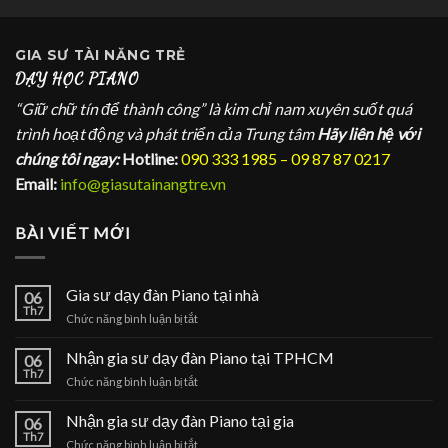
GIA SƯ
TÀI NĂNG TRẺ
DẠY HỌC PIANO
“Giữ chữ tín để thành công” là kim chỉ nam xuyên suốt quá
trình hoạt động và phát triển của Trung tâm
Hãy liên hệ với
chúng tôi ngay:
Hotline:
090 333 1985 – 09 87 87 0217
Email:
info@giasutainangtre.vn
BÀI VIẾT MỚI
Gia sư dạy đàn Piano tại nhà
06
Th7
ở
Chức năng bình luận bị tắt
Gia
sư
Nhận gia sư dạy đàn Piano tại TPHCM
06
dạy
Th7
ở
Chức năng bình luận bị tắt
đàn
Nhận
Piano
gia
Nhận gia sư dạy đàn Piano tại gia
tại
06
sư
Th7
nhà
ở
Chức năng bình luận bị tắt