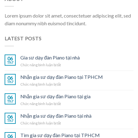
Lorem ipsum dolor sit amet, consectetuer adipiscing elit, sed
diam nonummy nibh euismod tincidunt.
LATEST POSTS
Gia sư dạy đàn Piano tại nhà
06
Th7
ở
Chức năng bình luận bị tắt
Gia
sư
Nhận gia sư dạy đàn Piano tại TPHCM
06
dạy
Th7
ở
Chức năng bình luận bị tắt
đàn
Nhận
Piano
gia
Nhận gia sư dạy đàn Piano tại gia
tại
06
sư
Th7
nhà
ở
Chức năng bình luận bị tắt
dạy
Nhận
đàn
gia
Nhận gia sư dạy đàn Piano tại nhà
Piano
06
sư
Th7
tại
ở
Chức năng bình luận bị tắt
dạy
TPHCM
Nhận
đàn
gia
Tìm gia sư dạy đàn Piano tại TPHCM
Piano
06