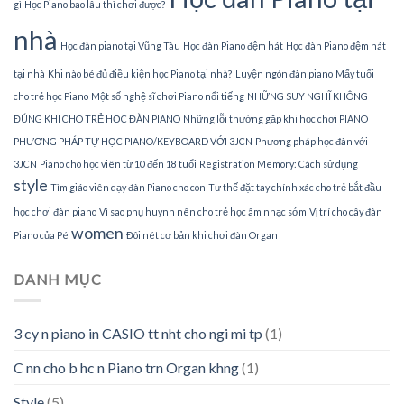
gì
Học Piano bao lâu thì chơi được?
nhà
Học đàn piano tại Vũng Tàu
Học đàn Piano đệm hát
Học đàn Piano đệm hát
tại nhà
Khi nào bé đủ điều kiện học Piano tại nhà?
Luyện ngón đàn piano
Mấy tuổi
cho trẻ học Piano
Một số nghệ sĩ chơi Piano nổi tiếng
NHỮNG SUY NGHĨ KHÔNG
ĐÚNG KHI CHO TRẺ HỌC ĐÀN PIANO
Những lỗi thường gặp khi học chơi PIANO
PHƯƠNG PHÁP TỰ HỌC PIANO/KEYBOARD VỚI 3JCN
Phương pháp học đàn với
3JCN
Piano cho học viên từ 10 đến 18 tuổi
Registration Memory: Cách sử dụng
style
Tìm giáo viên dạy đàn Piano cho con
Tư thế đặt tay chính xác cho trẻ bắt đầu
học chơi đàn piano
Vì sao phụ huynh nên cho trẻ học âm nhạc sớm
Vị trí cho cây đàn
women
Piano của Pé
Đôi nét cơ bản khi chơi đàn Organ
DANH MỤC
3 cy n piano in CASIO tt nht cho ngi mi tp
(1)
C nn cho b hc n Piano trn Organ khng
(1)
Style
(5)