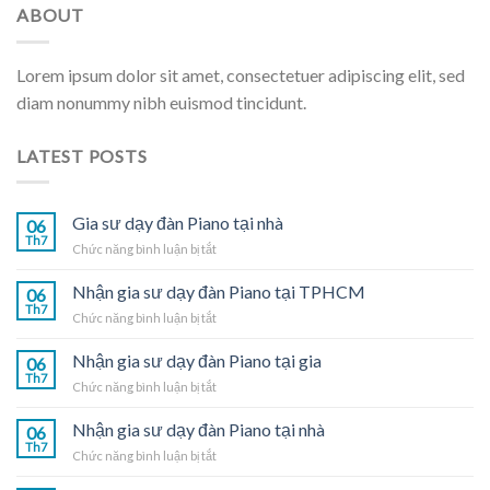
ABOUT
Lorem ipsum dolor sit amet, consectetuer adipiscing elit, sed
diam nonummy nibh euismod tincidunt.
LATEST POSTS
Gia sư dạy đàn Piano tại nhà
06
Th7
ở
Chức năng bình luận bị tắt
Gia
sư
Nhận gia sư dạy đàn Piano tại TPHCM
06
dạy
Th7
ở
Chức năng bình luận bị tắt
đàn
Nhận
Piano
gia
Nhận gia sư dạy đàn Piano tại gia
tại
06
sư
Th7
nhà
ở
Chức năng bình luận bị tắt
dạy
Nhận
đàn
gia
Nhận gia sư dạy đàn Piano tại nhà
Piano
06
sư
Th7
tại
ở
Chức năng bình luận bị tắt
dạy
TPHCM
Nhận
đàn