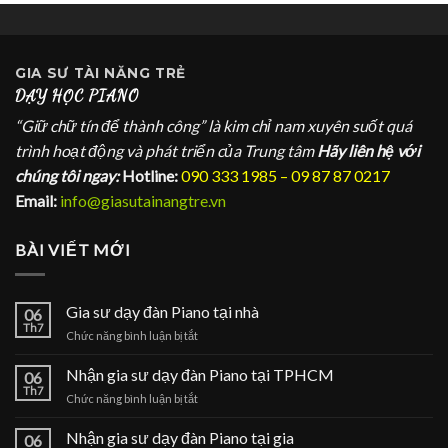
GIA SƯ
TÀI NĂNG TRẺ
DẠY HỌC PIANO
“Giữ chữ tín để thành công” là kim chỉ nam xuyên suốt quá
trình hoạt động và phát triển của Trung tâm
Hãy liên hệ với
chúng tôi ngay:
Hotline:
090 333 1985 – 09 87 87 0217
Email:
info@giasutainangtre.vn
BÀI VIẾT MỚI
Gia sư dạy đàn Piano tại nhà
06
Th7
ở
Chức năng bình luận bị tắt
Gia
sư
Nhận gia sư dạy đàn Piano tại TPHCM
06
dạy
Th7
ở
Chức năng bình luận bị tắt
đàn
Nhận
Piano
gia
Nhận gia sư dạy đàn Piano tại gia
tại
06