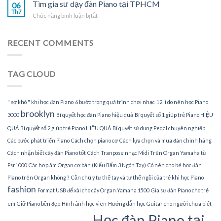
gia
Tìm gia sư dạy đàn Piano tại TPHCM
Piano
06
sư
Th7
tại
ở
Chức năng bình luận bị tắt
dạy
gia
Tìm
đàn
gia
Piano
sư
RECENT COMMENTS
tại
dạy
nhà
đàn
Piano
TAG CLOUD
tại
TPHCM
" sợ khó " khi học đàn Piano
6 bước trong quá trình chơi nhạc
12 lí do nên học Piano
brooklyn
3000
Bí quyết học đàn Piano hiệu quả
Bí quyết số 1 giúp trẻ Piano HIỆU
QUẢ
Bí quyết số 2 giúp trẻ Piano HIỆU QUẢ
Bí quyết sử dụng Pedal chuyên nghiệp
Các bước phát triển Piano
Cách chọn piano cơ
Cách lựa chọn và mua đàn chính hãng
Cách nhận biết cây đàn Piano tốt
Cách Tranpose nhạc Midi Trên Organ Yamaha từ
Psr1000
Các hợp âm Organ cơ bản (Kiểu Bấm 3 Ngón Tay)
Có nên cho bé học đàn
Piano trên Organ không ?
Cần chú ý tư thế tay và tư thế ngồi của trẻ khi học Piano
fashion
Format USB để xài cho cây Organ Yamaha 1500
Gia sư đàn Piano cho trẻ
em
Giữ Piano bền đẹp
Hình ảnh học viên
Hướng dẫn học Guitar cho người chưa biết
Học đàn Piano tại