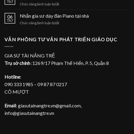
sư
Th7
nhà
ở
Chức năng bình luận bị tắt
dạy
Nhận
đàn
gia
Nhận gia sư dạy đàn Piano tại nhà
Piano
06
sư
Th7
tại
ở
Chức năng bình luận bị tắt
dạy
TPHCM
Nhận
đàn
gia
Piano
sư
VĂN PHÒNG TƯ VẤN PHÁT TRIỂN GIÁO DỤC
tại
dạy
gia
đàn
Piano
GIA SƯ TÀI NĂNG TRẺ
tại
Trụ sở chính
:1269/17 Phạm Thế Hiển, P. 5, Quận 8
nhà
Hotline
:
090 333 1985 – 09 87 87 0217
CÔ MƯỢT
Email
: giasutainangtre.vn@gmail.com,
info@giasutainangtre.vn