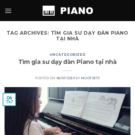
Skip
to
content
TAG ARCHIVES:
TÌM GIA SƯ DẠY ĐÀN PIANO
TẠI NHÀ
UNCATEGORIZED
Tìm gia sư dạy đàn Piano tại nhà
POSTED ON
06/07/2019
BY
MUOT0575
06
Th7