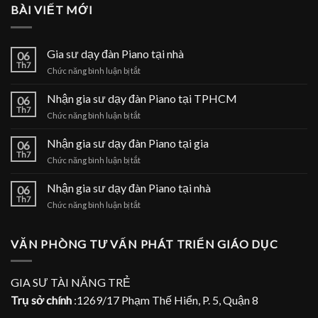
BÀI VIẾT MỚI
Gia sư dạy đàn Piano tại nhà
06
Th7
ở
Chức năng bình luận bị tắt
Gia
sư
Nhận gia sư dạy đàn Piano tại TPHCM
06
dạy
Th7
ở
Chức năng bình luận bị tắt
đàn
Nhận
Piano
gia
Nhận gia sư dạy đàn Piano tại gia
tại
06
sư
Th7
nhà
ở
Chức năng bình luận bị tắt
dạy
Nhận
đàn
gia
Nhận gia sư dạy đàn Piano tại nhà
Piano
06
sư
Th7
tại
ở
Chức năng bình luận bị tắt
dạy
TPHCM
Nhận
đàn
gia
Piano
sư
VĂN PHÒNG TƯ VẤN PHÁT TRIỂN GIÁO DỤC
tại
dạy
gia
đàn
Piano
GIA SƯ TÀI NĂNG TRẺ
tại
Trụ sở chính
:1269/17 Phạm Thế Hiển, P. 5, Quận 8
nhà