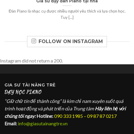
Gia sư dạy đàn Piano tại nhà
Đàn Piano là nhạc cụ được nhiều người yêu thích và lựa chọn học.
Tuy [...]
FOLLOW ON INSTAGRAM
Instagram did not return a 200.
GIA SƯ
TÀI NĂNG TRẺ
DẠY HỌC PIANO
“Giữ chữ tín để thành công” là kim chỉ nam xuyên suốt quá
trình hoạt động và phát triển của Trung tâm
Hãy liên hệ với
chúng tôi ngay:
Hotline:
090 333 1985 – 09 87 87 0217
Email:
info@giasutainangtre.vn