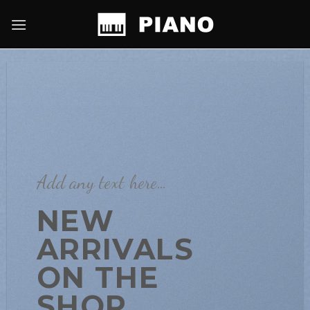
Skip
to
content
Add any text here…
NEW
ARRIVALS
ON THE
SHOP