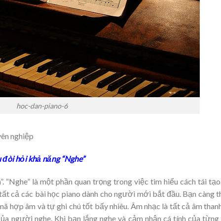
hoc-dan-piano-6
uyên nghiệp
u đòi hỏi khả năng “Nghe”
̉m”. “Nghe” là một phần quan trọng trong việc tìm hiểu cách tái tạ
 tất cả các bài học piano dành cho người mới bắt đầu. Bạn càng 
 mã hợp âm và tự ghi chú tốt bấy nhiêu. Âm nhạc là tất cả âm than
̉a người nghe. Khi bạn lắng nghe và cảm nhận cá tính của từng 