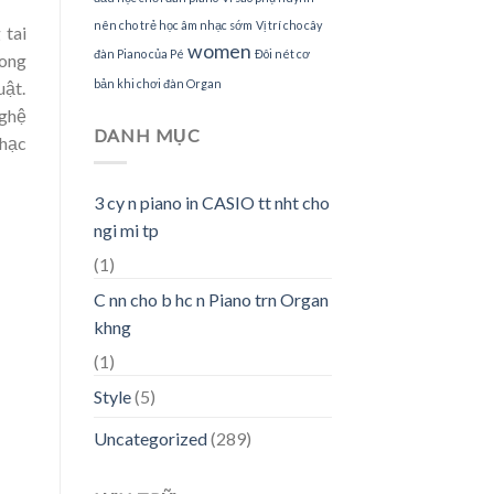
nên cho trẻ học âm nhạc sớm
Vị trí cho cây
 tai
women
đàn Piano của Pé
Đôi nét cơ
rong
bản khi chơi đàn Organ
ật.
ghệ
DANH MỤC
hạc
3 cy n piano in CASIO tt nht cho
ngi mi tp
(1)
C nn cho b hc n Piano trn Organ
khng
(1)
Style
(5)
Uncategorized
(289)