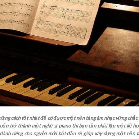
hững cách tốt nhất để có được một nền tảng âm nhạc vững chắc
n trở thành một nghệ sĩ piano thì bạn cần phải lập một kế h
 dành riêng cho người mới bắt đầu sẽ giúp xây dựng một nền 