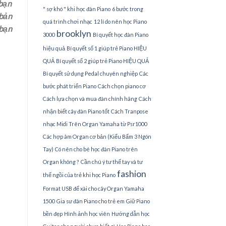
bạn
" sợ khó " khi học đàn Piano
6 bước trong
bản
quá trình chơi nhạc
12 lí do nên học Piano
 bạn
brooklyn
3000
Bí quyết học đàn Piano
hiệu quả
Bí quyết số 1 giúp trẻ Piano HIỆU
QUẢ
Bí quyết số 2 giúp trẻ Piano HIỆU QUẢ
Bí quyết sử dụng Pedal chuyên nghiệp
Các
bước phát triển Piano
Cách chọn piano cơ
Cách lựa chọn và mua đàn chính hãng
Cách
nhận biết cây đàn Piano tốt
Cách Tranpose
nhạc Midi Trên Organ Yamaha từ Psr1000
Các hợp âm Organ cơ bản (Kiểu Bấm 3 Ngón
Tay)
Có nên cho bé học đàn Piano trên
Organ không ?
Cần chú ý tư thế tay và tư
fashion
thế ngồi của trẻ khi học Piano
Format USB để xài cho cây Organ Yamaha
1500
Gia sư đàn Piano cho trẻ em
Giữ Piano
bền đẹp
Hình ảnh học viên
Hướng dẫn học