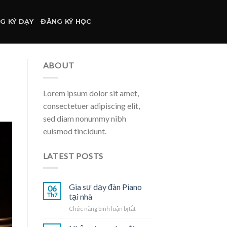
G KÝ DẠY
ĐĂNG KÝ HỌC
ABOUT
Lorem ipsum dolor sit amet,
consectetuer adipiscing elit,
sed diam nonummy nibh
euismod tincidunt.
LATEST POSTS
Gia sư dạy đàn Piano
06
Th7
tại nhà
ở
Chức năng bình luận bị tắt
Gia
sư