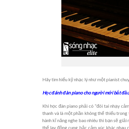
Hãy tìm hiểu kỹ nhạc lý như một pianist ch
Học đánh đàn piano cho người mới bắt đầ
Khi học đàn piano phải có “đôi tai nhạy ca
thanh và là một phần không thể thiếu trong
hành kĩ năng nghe bao nhiêu thì bạn sẽ giải
thể lay động cung bậc cảm xúc khác nhau cu