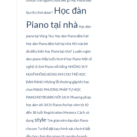
Guitar cho người chưa biết gì
Học Piano bao
Học đàn
lâu thì chơi được?
Piano tại nhà
Học đàn
piano tại Vũng Tàu
Học đàn Piano đệm hát
Học đàn Piano đệm hát tại nhà
Khi nào bé
đủ điều kiện học Piano tại nhà?
Luyện ngón
đàn piano
Mấy tuổi cho trẻ học Piano
Một số
nghệ sĩ chơi Piano nổi tiếng
NHỮNG SUY
NGHĨ KHÔNG ĐÚNG KHI CHO TRẺ HỌC
ĐÀN PIANO
Những lỗi thường gặp khi học
chơi PIANO
PHƯƠNG PHÁP TỰ HỌC
PIANO/KEYBOARD VỚI 3JCN
Phương pháp
học đàn với 3JCN
Piano cho học viên từ 10
đến 18 tuổi
Registration Memory: Cách sử
style
dụng
Tìm giáo viên dạy đàn Piano
cho con
Tư thế đặt tay chính xác cho trẻ bắt
đầu học chơi đàn piano
Vì sao phụ huynh