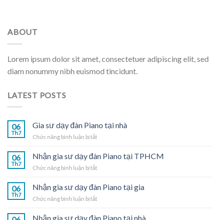
ABOUT
Lorem ipsum dolor sit amet, consectetuer adipiscing elit, sed
diam nonummy nibh euismod tincidunt.
LATEST POSTS
Gia sư dạy đàn Piano tại nhà
06
Th7
ở
Chức năng bình luận bị tắt
Gia
sư
Nhận gia sư dạy đàn Piano tại TPHCM
06
dạy
Th7
ở
Chức năng bình luận bị tắt
đàn
Nhận
Piano
gia
Nhận gia sư dạy đàn Piano tại gia
tại
06
sư
Th7
nhà
ở
Chức năng bình luận bị tắt
dạy
Nhận
đàn
gia
Nhận gia sư dạy đàn Piano tại nhà
Piano
06