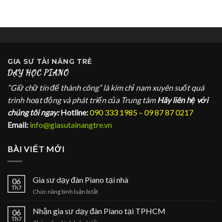
GIA SƯ
TÀI NĂNG TRẺ
DẠY HỌC PIANO
“Giữ chữ tín để thành công” là kim chỉ nam xuyên suốt quá
trình hoạt động và phát triển của Trung tâm
Hãy liên hệ với
chúng tôi ngay:
Hotline:
090 333 1985 – 09 87 87 0217
Email:
info@giasutainangtre.vn
BÀI VIẾT MỚI
Gia sư dạy đàn Piano tại nhà
06
Th7
ở
Chức năng bình luận bị tắt
Gia
sư
Nhận gia sư dạy đàn Piano tại TPHCM
06
dạy
Th7