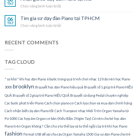
sư
Th7
tại
ở
Chức năng bình luận bị tắt
dạy
TPHCM
Nhận
đàn
gia
Tìm gia sư dạy đàn Piano tại TPHCM
Piano
06
sư
Th7
tại
ở
Chức năng bình luận bị tắt
dạy
gia
Tìm
đàn
gia
Piano
sư
RECENT COMMENTS
tại
dạy
nhà
đàn
Piano
TAG CLOUD
tại
TPHCM
" sợ khó " khi học đàn Piano
6 bước trong quá trình chơi nhạc
12 lí do nên học Piano
brooklyn
3000
Bí quyết học đàn Piano hiệu quả
Bí quyết số 1 giúp trẻ Piano HIỆU
QUẢ
Bí quyết số 2 giúp trẻ Piano HIỆU QUẢ
Bí quyết sử dụng Pedal chuyên nghiệp
Các bước phát triển Piano
Cách chọn piano cơ
Cách lựa chọn và mua đàn chính hãng
Cách nhận biết cây đàn Piano tốt
Cách Tranpose nhạc Midi Trên Organ Yamaha từ
Psr1000
Các hợp âm Organ cơ bản (Kiểu Bấm 3 Ngón Tay)
Có nên cho bé học đàn
Piano trên Organ không ?
Cần chú ý tư thế tay và tư thế ngồi của trẻ khi học Piano
fashion
Format USB để xài cho cây Organ Yamaha 1500
Gia sư đàn Piano cho trẻ