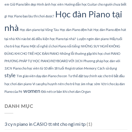
em
Giữ Piano bền đẹp
Hình ảnh học viên
Hướng dẫn học Guitar cho người chưa biết
Học đàn Piano tại
gì
Học Piano bao lâu thì chơi được?
nhà
Học đàn piano tại Vũng Tàu
Học đàn Piano đệm hát
Học đàn Piano đệm hát
tại nhà
Khi nào bé đủ điều kiện học Piano tại nhà?
Luyện ngón đàn piano
Mấy tuổi
cho trẻ học Piano
Một số nghệ sĩ chơi Piano nổi tiếng
NHỮNG SUY NGHĨ KHÔNG
ĐÚNG KHI CHO TRẺ HỌC ĐÀN PIANO
Những lỗi thường gặp khi học chơi PIANO
PHƯƠNG PHÁP TỰ HỌC PIANO/KEYBOARD VỚI 3JCN
Phương pháp học đàn với
3JCN
Piano cho học viên từ 10 đến 18 tuổi
Registration Memory: Cách sử dụng
style
Tìm giáo viên dạy đàn Piano cho con
Tư thế đặt tay chính xác cho trẻ bắt đầu
học chơi đàn piano
Vì sao phụ huynh nên cho trẻ học âm nhạc sớm
Vị trí cho cây đàn
women
Piano của Pé
Đôi nét cơ bản khi chơi đàn Organ
DANH MỤC
3 cy n piano in CASIO tt nht cho ngi mi tp
(1)