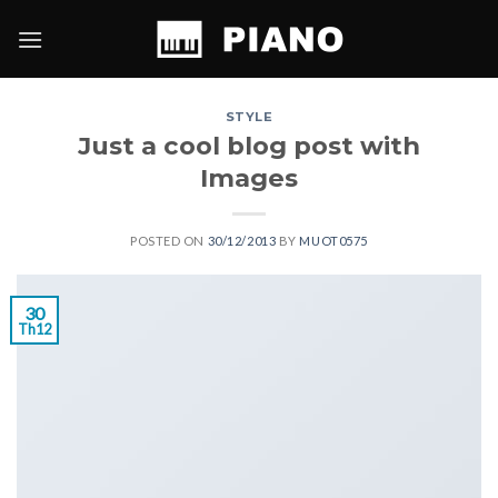
Skip
to
content
STYLE
Just a cool blog post with
Images
POSTED ON
30/12/2013
BY
MUOT0575
30
Th12