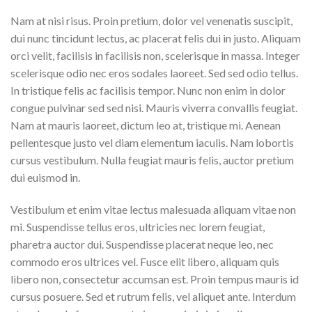
Nam at nisi risus. Proin pretium, dolor vel venenatis suscipit,
dui nunc tincidunt lectus, ac placerat felis dui in justo. Aliquam
orci velit, facilisis in facilisis non, scelerisque in massa. Integer
scelerisque odio nec eros sodales laoreet. Sed sed odio tellus.
In tristique felis ac facilisis tempor. Nunc non enim in dolor
congue pulvinar sed sed nisi. Mauris viverra convallis feugiat.
Nam at mauris laoreet, dictum leo at, tristique mi. Aenean
pellentesque justo vel diam elementum iaculis. Nam lobortis
cursus vestibulum. Nulla feugiat mauris felis, auctor pretium
dui euismod in.
Vestibulum et enim vitae lectus malesuada aliquam vitae non
mi. Suspendisse tellus eros, ultricies nec lorem feugiat,
pharetra auctor dui. Suspendisse placerat neque leo, nec
commodo eros ultrices vel. Fusce elit libero, aliquam quis
libero non, consectetur accumsan est. Proin tempus mauris id
cursus posuere. Sed et rutrum felis, vel aliquet ante. Interdum