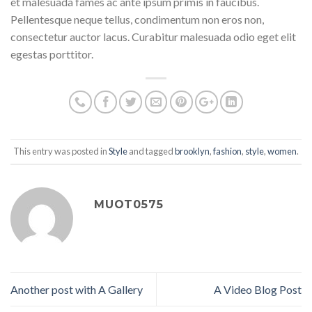
et malesuada fames ac ante ipsum primis in faucibus.
Pellentesque neque tellus, condimentum non eros non,
consectetur auctor lacus. Curabitur malesuada odio eget elit
egestas porttitor.
This entry was posted in
Style
and tagged
brooklyn
,
fashion
,
style
,
women
.
MUOT0575
Another post with A Gallery
A Video Blog Post