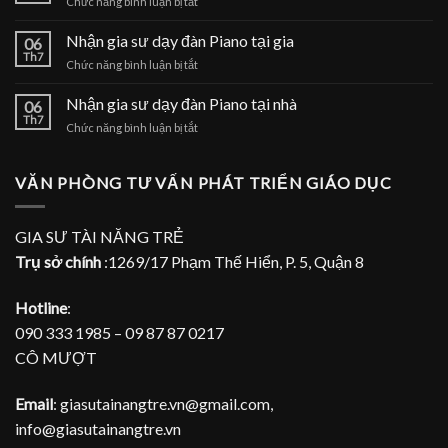
ở
Chức năng bình luận bị tắt
đàn
Nhận
Piano
gia
Nhận gia sư dạy đàn Piano tại gia
tại
06
sư
Th7
nhà
ở
Chức năng bình luận bị tắt
dạy
Nhận
đàn
gia
Nhận gia sư dạy đàn Piano tại nhà
Piano
06
sư
Th7
tại
ở
Chức năng bình luận bị tắt
dạy
TPHCM
Nhận
đàn
gia
Piano
sư
VĂN PHÒNG TƯ VẤN PHÁT TRIỂN GIÁO DỤC
tại
dạy
gia
đàn
Piano
GIA SƯ TÀI NĂNG TRẺ
tại
Trụ sở chính
:1269/17 Phạm Thế Hiển, P. 5, Quận 8
nhà
Hotline
:
090 333 1985 – 09 87 87 0217
CÔ MƯỢT
Email
: giasutainangtre.vn@gmail.com,
info@giasutainangtre.vn