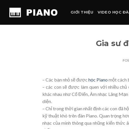
Skip
to
GIỚI THIỆU
VIDEO HỌC Đ
content
Gia sư 
PO
– Các bạn nhỏ sẽ được
học Piano
một cách b
– các con sẽ được làm quen với nhiều chủ
khác nhau như Cổ Điển, Âm nhạc Lãng Mạn ch
diện.
– Chỉ trong thời gian nhất định các con đã 
kỹ thuật khó trên đàn Piano. Quan trọng hơ
nhạc của mình thông qua nhũng kiến thức â