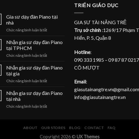
TRIỂN GIÁO DỤC
Gia sư dạy đàn Piano tại
GIA SƯ TÀI NĂNG TRẺ
nhà
Trụ sở chính
:1269/17 Phạm 
ở
Chức năng bình luận bị tắt
Gia
Hiển, P. 5, Quận 8
sư
Nhận gia sư dạy đàn Piano
dạy
tại TPHCM
đàn
Hotline
:
ở
Chức năng bình luận bị tắt
Piano
090 333 1985 – 09 87 87 0217
Nhận
tại
gia
CÔ MƯỢT
Nhận gia sư dạy đàn Piano
nhà
sư
tại gia
dạy
ở
Email
:
Chức năng bình luận bị tắt
đàn
Nhận
Piano
giasutainangtre.vn@gmail.com
gia
Nhận gia sư dạy đàn Piano
tại
info@giasutainangtre.vn
sư
TPHCM
tại nhà
dạy
ở
Chức năng bình luận bị tắt
đàn
Nhận
Piano
gia
tại
sư
gia
dạy
ABOUT
OUR STORES
BLOG
CONTACT
FAQ
đàn
Copyright 2026 ©
UX Themes
Piano