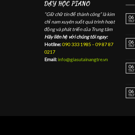
DẠY HỌC PIANO
“Giữ chữ tín để thành công” là kim
06
chỉ nam xuyên suốt quá trình hoạt
Th7
động và phát triển của Trung tâm
Hãy liên hệ với chúng tôi ngay:
06
Hotline:
090 333 1985 – 09 87 87
Th7
0217
Email:
info@giasutainangtre.vn
06
Th7
06
Th7