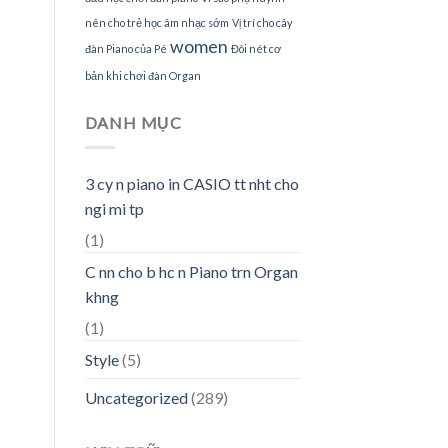
nên cho trẻ học âm nhạc sớm
Vị trí cho cây
women
đàn Piano của Pé
Đôi nét cơ
bản khi chơi đàn Organ
DANH MỤC
3 cy n piano in CASIO tt nht cho
ngi mi tp
(1)
C nn cho b hc n Piano trn Organ
khng
(1)
Style
(5)
Uncategorized
(289)