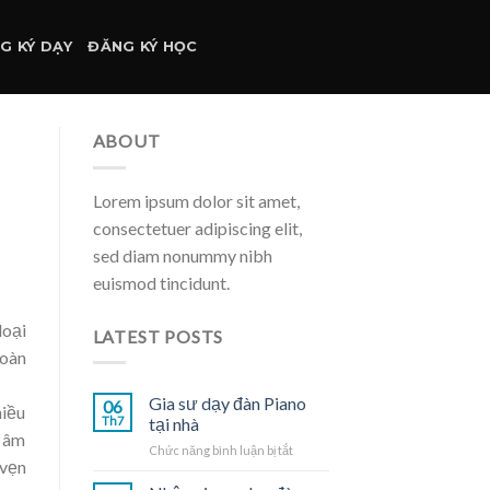
G KÝ DẠY
ĐĂNG KÝ HỌC
ABOUT
Lorem ipsum dolor sit amet,
consectetuer adipiscing elit,
sed diam nonummy nibh
euismod tincidunt.
loại
LATEST POSTS
toàn
Gia sư dạy đàn Piano
06
hiều
Th7
tại nhà
g âm
ở
Chức năng bình luận bị tắt
 vẹn
Gia
sư