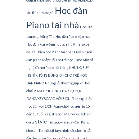
Guitar cho người chưa biết gì
Học Piano bao
Học đàn
lâu thì chơi được?
Piano tại nhà
Học đàn
piano tại Vũng Tàu
Học đàn Piano đệm hát
Học đàn Piano đệm hát tại nhà
Khi nào bé
đủ điều kiện học Piano tại nhà?
Luyện ngón
đàn piano
Mấy tuổi cho trẻ học Piano
Một số
nghệ sĩ chơi Piano nổi tiếng
NHỮNG SUY
NGHĨ KHÔNG ĐÚNG KHI CHO TRẺ HỌC
ĐÀN PIANO
Những lỗi thường gặp khi học
chơi PIANO
PHƯƠNG PHÁP TỰ HỌC
PIANO/KEYBOARD VỚI 3JCN
Phương pháp
học đàn với 3JCN
Piano cho học viên từ 10
đến 18 tuổi
Registration Memory: Cách sử
style
dụng
Tìm giáo viên dạy đàn Piano
cho con
Tư thế đặt tay chính xác cho trẻ bắt
đầu học chơi đàn piano
Vì sao phụ huynh