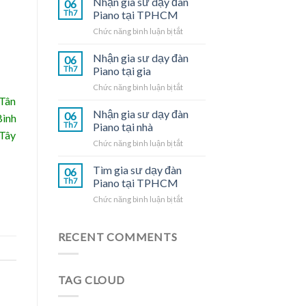
Nhận gia sư dạy đàn
06
dạy
Th7
Piano tại TPHCM
đàn
ở
Chức năng bình luận bị tắt
Piano
Nhận
tại
gia
Nhận gia sư dạy đàn
nhà
06
sư
Th7
Piano tại gia
dạy
ở
Chức năng bình luận bị tắt
đàn
Nhận
 Tân
Piano
gia
Nhận gia sư dạy đàn
tại
06
Bình
sư
TPHCM
Th7
Piano tại nhà
 Tây
dạy
ở
Chức năng bình luận bị tắt
đàn
Nhận
Piano
gia
Tìm gia sư dạy đàn
tại
06
sư
gia
Th7
Piano tại TPHCM
dạy
ở
Chức năng bình luận bị tắt
đàn
Tìm
Piano
gia
tại
sư
RECENT COMMENTS
nhà
dạy
đàn
Piano
TAG CLOUD
tại
TPHCM