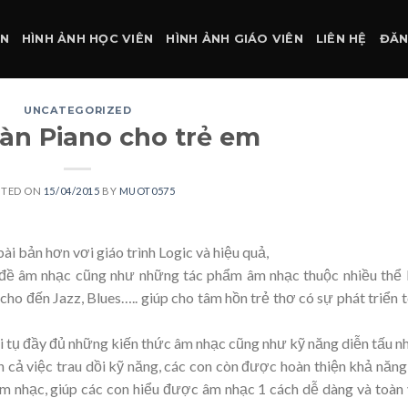
ÀN
HÌNH ẢNH HỌC VIÊN
HÌNH ẢNH GIÁO VIÊN
LIÊN HỆ
ĐĂN
UNCATEGORIZED
đàn Piano cho trẻ em
STED ON
15/04/2015
BY
MUOT0575
ài bản hơn vơi giáo trình Logic và hiệu quả,
 đề âm nhạc cũng như những tác phẩm âm nhạc thuộc nhiều thể 
o đến Jazz, Blues….. giúp cho tâm hồn trẻ thơ có sự phát triển 
hội tụ đầy đủ những kiến thức âm nhạc cũng như kỹ năng diễn tấu n
n cả việc trau dồi kỹ năng, các con còn được hoàn thiện khả năn
m nhạc, giúp các con hiểu được âm nhạc 1 cách dễ dàng và toàn