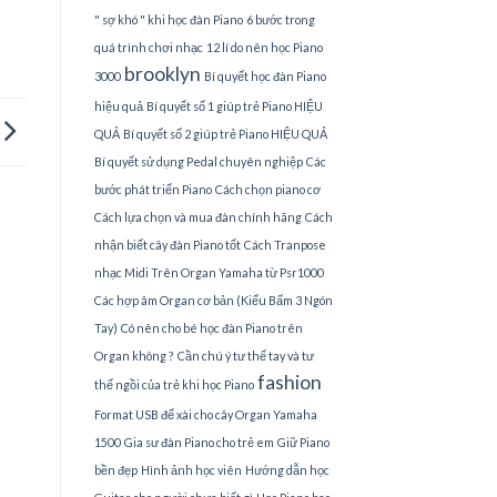
" sợ khó " khi học đàn Piano
6 bước trong
quá trình chơi nhạc
12 lí do nên học Piano
brooklyn
3000
Bí quyết học đàn Piano
hiệu quả
Bí quyết số 1 giúp trẻ Piano HIỆU
QUẢ
Bí quyết số 2 giúp trẻ Piano HIỆU QUẢ
Bí quyết sử dụng Pedal chuyên nghiệp
Các
bước phát triển Piano
Cách chọn piano cơ
Cách lựa chọn và mua đàn chính hãng
Cách
nhận biết cây đàn Piano tốt
Cách Tranpose
nhạc Midi Trên Organ Yamaha từ Psr1000
Các hợp âm Organ cơ bản (Kiểu Bấm 3 Ngón
Tay)
Có nên cho bé học đàn Piano trên
Organ không ?
Cần chú ý tư thế tay và tư
fashion
thế ngồi của trẻ khi học Piano
Format USB để xài cho cây Organ Yamaha
1500
Gia sư đàn Piano cho trẻ em
Giữ Piano
bền đẹp
Hình ảnh học viên
Hướng dẫn học