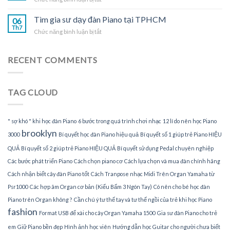
dạy
TPHCM
Nhận
đàn
gia
Tìm gia sư dạy đàn Piano tại TPHCM
Piano
06
sư
Th7
tại
ở
Chức năng bình luận bị tắt
dạy
gia
Tìm
đàn
gia
Piano
sư
RECENT COMMENTS
tại
dạy
nhà
đàn
Piano
TAG CLOUD
tại
TPHCM
" sợ khó " khi học đàn Piano
6 bước trong quá trình chơi nhạc
12 lí do nên học Piano
brooklyn
3000
Bí quyết học đàn Piano hiệu quả
Bí quyết số 1 giúp trẻ Piano HIỆU
QUẢ
Bí quyết số 2 giúp trẻ Piano HIỆU QUẢ
Bí quyết sử dụng Pedal chuyên nghiệp
Các bước phát triển Piano
Cách chọn piano cơ
Cách lựa chọn và mua đàn chính hãng
Cách nhận biết cây đàn Piano tốt
Cách Tranpose nhạc Midi Trên Organ Yamaha từ
Psr1000
Các hợp âm Organ cơ bản (Kiểu Bấm 3 Ngón Tay)
Có nên cho bé học đàn
Piano trên Organ không ?
Cần chú ý tư thế tay và tư thế ngồi của trẻ khi học Piano
fashion
Format USB để xài cho cây Organ Yamaha 1500
Gia sư đàn Piano cho trẻ
em
Giữ Piano bền đẹp
Hình ảnh học viên
Hướng dẫn học Guitar cho người chưa biết