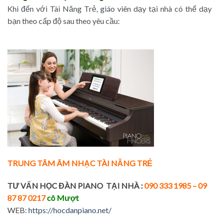
Khi đến với Tài Năng Trẻ, giáo viên dạy tại nhà có thể dạy
bạn theo cấp độ sau theo yêu cầu:
TRUNG TÂM ÂM NHẠC TÀI NĂNG TRẺ
TƯ VẤN HỌC ĐÀN PIANO TẠI NHÀ :
090 333 1985 – 09
87 87 0217
cô Mượt
WEB:
https://hocdanpiano.net/