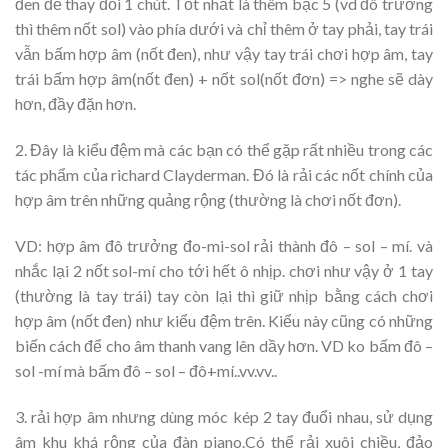
đen để thay đổi 1 chút. Tốt nhất là thêm bậc 5 (vd đô trưởng
thì thêm nốt sol) vào phía dưới và chỉ thêm ở tay phải, tay trái
vẫn bấm hợp âm (nốt đen), như vậy tay trái chơi hợp âm, tay
trái bấm hợp âm(nốt đen) + nốt sol(nốt đơn) => nghe sẽ dày
hơn, đầy đặn hơn.
2. Đây là kiểu đệm mà các bạn có thể gặp rất nhiều trong các
tác phẩm của richard Clayderman. Đó là rải các nốt chính của
hợp âm trên những quảng rộng (thường là chơi nốt đơn).
VD: hợp âm đô trưởng đo-mi-sol rải thành đô – sol – mí. và
nhắc lại 2 nốt sol-mí cho tới hết ô nhịp. chơi như vậy ở 1 tay
(thường là tay trái) tay còn lại thì giữ nhịp bằng cách chơi
hợp âm (nốt đen) như kiểu đệm trên. Kiểu này cũng có những
biến cách để cho âm thanh vang lên dầy hơn. VD ko bấm đô –
sol -mí mà bấm đô – sol – đô+mí..vv.vv..
3. rải hợp âm nhưng dùng móc kép 2 tay đuổi nhau, sử dụng
âm khu khá rộng của đàn piano.Có thể rải xuôi chiều, đảo