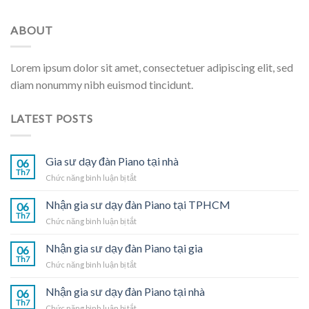
ABOUT
Lorem ipsum dolor sit amet, consectetuer adipiscing elit, sed
diam nonummy nibh euismod tincidunt.
LATEST POSTS
Gia sư dạy đàn Piano tại nhà
06
Th7
ở
Chức năng bình luận bị tắt
Gia
sư
Nhận gia sư dạy đàn Piano tại TPHCM
06
dạy
Th7
ở
Chức năng bình luận bị tắt
đàn
Nhận
Piano
gia
Nhận gia sư dạy đàn Piano tại gia
tại
06
sư
Th7
nhà
ở
Chức năng bình luận bị tắt
dạy
Nhận
đàn
gia
Nhận gia sư dạy đàn Piano tại nhà
Piano
06
sư
Th7
tại
ở
Chức năng bình luận bị tắt