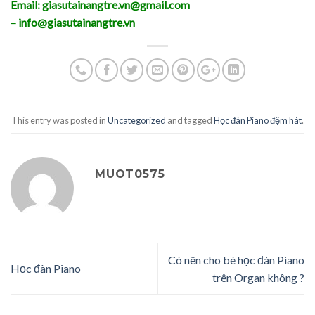
Email: giasutainangtre.vn@gmail.com
– info@giasutainangtre.vn
This entry was posted in
Uncategorized
and tagged
Học đàn Piano đệm hát
.
MUOT0575
Có nên cho bé học đàn Piano
Học đàn Piano
trên Organ không ?