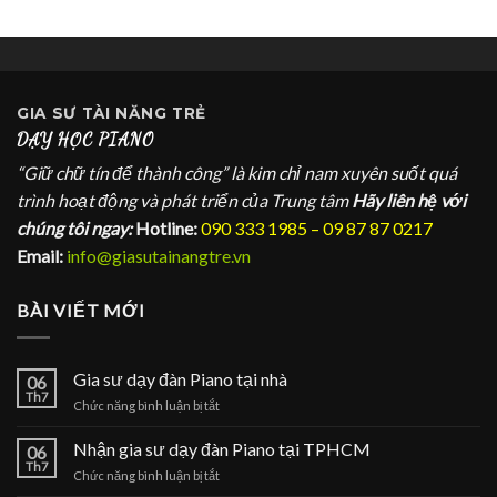
GIA SƯ
TÀI NĂNG TRẺ
DẠY HỌC PIANO
“Giữ chữ tín để thành công” là kim chỉ nam xuyên suốt quá
trình hoạt động và phát triển của Trung tâm
Hãy liên hệ với
chúng tôi ngay:
Hotline:
090 333 1985 – 09 87 87 0217
Email:
info@giasutainangtre.vn
BÀI VIẾT MỚI
Gia sư dạy đàn Piano tại nhà
06
Th7
ở
Chức năng bình luận bị tắt
Gia
sư
Nhận gia sư dạy đàn Piano tại TPHCM
06
dạy
Th7
ở
Chức năng bình luận bị tắt
đàn
Nhận