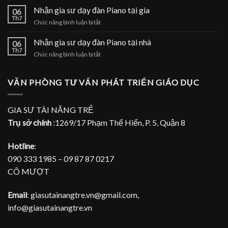
Piano
gia
Nhận gia sư dạy đàn Piano tại gia
tại
06
sư
Th7
nhà
ở
Chức năng bình luận bị tắt
dạy
Nhận
đàn
gia
Nhận gia sư dạy đàn Piano tại nhà
Piano
06
sư
Th7
tại
ở
Chức năng bình luận bị tắt
dạy
TPHCM
Nhận
đàn
gia
Piano
sư
VĂN PHÒNG TƯ VẤN PHÁT TRIỂN GIÁO DỤC
tại
dạy
gia
đàn
Piano
GIA SƯ TÀI NĂNG TRẺ
tại
Trụ sở chính
:1269/17 Phạm Thế Hiển, P. 5, Quận 8
nhà
Hotline
:
090 333 1985 – 09 87 87 0217
CÔ MƯỢT
Email
: giasutainangtre.vn@gmail.com,
info@giasutainangtre.vn