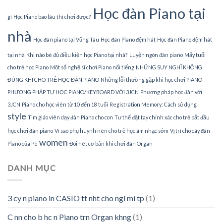
Học đàn Piano tại
gì
Học Piano bao lâu thì chơi được?
nhà
Học đàn piano tại Vũng Tàu
Học đàn Piano đệm hát
Học đàn Piano đệm hát
tại nhà
Khi nào bé đủ điều kiện học Piano tại nhà?
Luyện ngón đàn piano
Mấy tuổi
cho trẻ học Piano
Một số nghệ sĩ chơi Piano nổi tiếng
NHỮNG SUY NGHĨ KHÔNG
ĐÚNG KHI CHO TRẺ HỌC ĐÀN PIANO
Những lỗi thường gặp khi học chơi PIANO
PHƯƠNG PHÁP TỰ HỌC PIANO/KEYBOARD VỚI 3JCN
Phương pháp học đàn với
3JCN
Piano cho học viên từ 10 đến 18 tuổi
Registration Memory: Cách sử dụng
style
Tìm giáo viên dạy đàn Piano cho con
Tư thế đặt tay chính xác cho trẻ bắt đầu
học chơi đàn piano
Vì sao phụ huynh nên cho trẻ học âm nhạc sớm
Vị trí cho cây đàn
women
Piano của Pé
Đôi nét cơ bản khi chơi đàn Organ
DANH MỤC
3 cy n piano in CASIO tt nht cho ngi mi tp
(1)
C nn cho b hc n Piano trn Organ khng
(1)