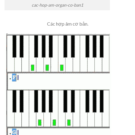
cac-hop-am-organ-co-ban1
Các hợp âm cơ bản.