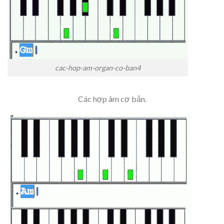
cac-hop-am-organ-co-ban4
Các hợp âm cơ bản.