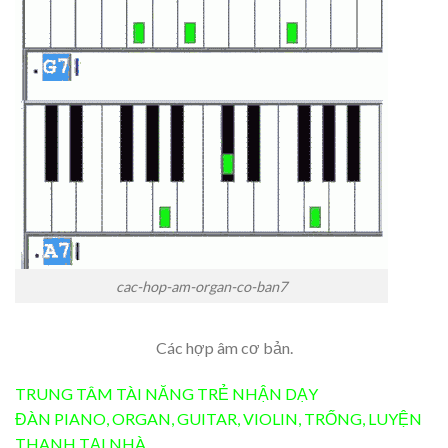
cac-hop-am-organ-co-ban7
Các hợp âm cơ bản.
TRUNG TÂM TÀI NĂNG TRẺ
NHẬN DẠY
ĐÀN
PIANO
,
ORGAN
,
GUITAR
,
VIOLIN
,
TRỐNG
,
LUYỆN
THANH
TẠI NHÀ