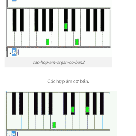
cac-hop-am-organ-co-ban2
Các hợp âm cơ bản.