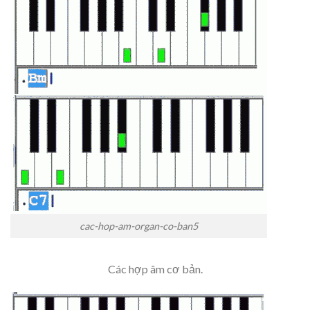
cac-hop-am-organ-co-ban5
Các hợp âm cơ bản.