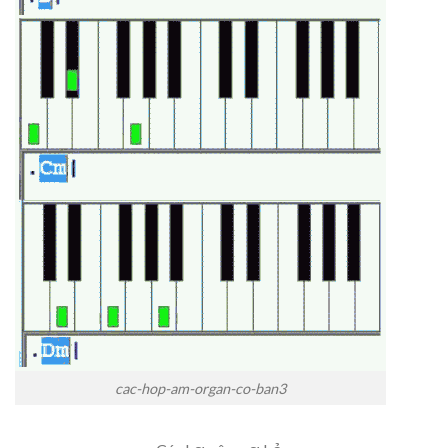
cac-hop-am-organ-co-ban3