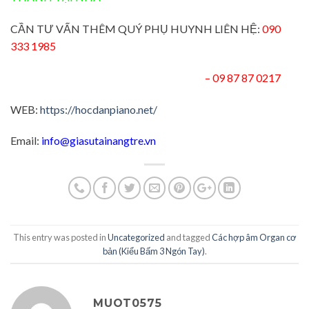
CẦN TƯ VẤN THÊM QUÝ PHỤ HUYNH LIÊN HỆ:
090
333 1985
– 09 87 87 0217
WEB:
https://hocdanpiano.net/
Email:
info@giasutainangtre.vn
This entry was posted in
Uncategorized
and tagged
Các hợp âm Organ cơ
bản (Kiểu Bấm 3 Ngón Tay)
.
MUOT0575