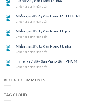
Gia sư dạy đàn Piano tại nhà
06
Th7
ở
Chức năng bình luận bị tắt
Gia
sư
Nhận gia sư dạy đàn Piano tại TPHCM
06
dạy
Th7
ở
Chức năng bình luận bị tắt
đàn
Nhận
Piano
gia
Nhận gia sư dạy đàn Piano tại gia
tại
06
sư
Th7
nhà
ở
Chức năng bình luận bị tắt
dạy
Nhận
đàn
gia
Nhận gia sư dạy đàn Piano tại nhà
Piano
06
sư
Th7
tại
ở
Chức năng bình luận bị tắt
dạy
TPHCM
Nhận
đàn
gia
Tìm gia sư dạy đàn Piano tại TPHCM
Piano
06
sư
Th7
tại
ở
Chức năng bình luận bị tắt
dạy
gia
Tìm
đàn
gia
Piano
sư
RECENT COMMENTS
tại
dạy
nhà
đàn
Piano
TAG CLOUD
tại
TPHCM