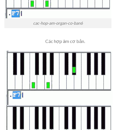
cac-hop-am-organ-co-ban6
Các hợp âm cơ bản.