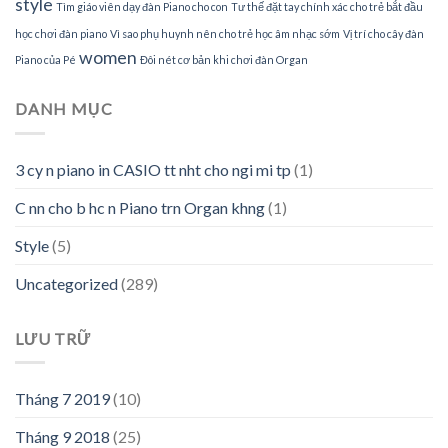
style
Tìm giáo viên dạy đàn Piano cho con
Tư thế đặt tay chính xác cho trẻ bắt đầu
học chơi đàn piano
Vì sao phụ huynh nên cho trẻ học âm nhạc sớm
Vị trí cho cây đàn
women
Piano của Pé
Đôi nét cơ bản khi chơi đàn Organ
DANH MỤC
3 cy n piano in CASIO tt nht cho ngi mi tp
(1)
C nn cho b hc n Piano trn Organ khng
(1)
Style
(5)
Uncategorized
(289)
LƯU TRỮ
Tháng 7 2019
(10)
Tháng 9 2018
(25)