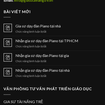
Email:
info@giasutainangtre.vn
BÀI VIẾT MỚI
Gia sư dạy đàn Piano tại nhà
06
Th7
ở
Chức năng bình luận bị tắt
Gia
sư
Nhận gia sư dạy đàn Piano tại TPHCM
06
dạy
Th7
ở
Chức năng bình luận bị tắt
đàn
Nhận
Piano
gia
Nhận gia sư dạy đàn Piano tại gia
tại
06
sư
Th7
nhà
ở
Chức năng bình luận bị tắt
dạy
Nhận
đàn
gia
Nhận gia sư dạy đàn Piano tại nhà
Piano
06
sư
Th7
tại
ở
Chức năng bình luận bị tắt
dạy
TPHCM
Nhận
đàn
gia
Piano
sư
VĂN PHÒNG TƯ VẤN PHÁT TRIỂN GIÁO DỤC
tại
dạy
gia
đàn
Piano
GIA SƯ TÀI NĂNG TRẺ
tại