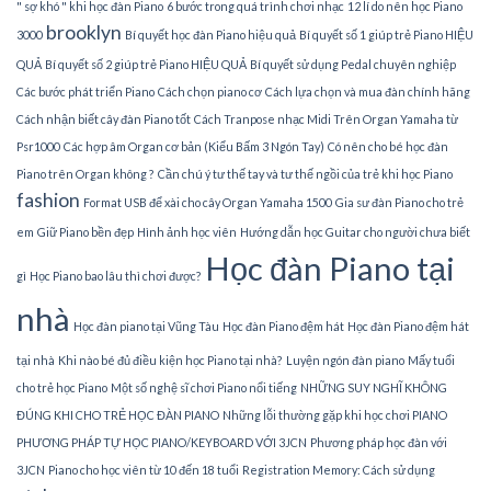
" sợ khó " khi học đàn Piano
6 bước trong quá trình chơi nhạc
12 lí do nên học Piano
brooklyn
3000
Bí quyết học đàn Piano hiệu quả
Bí quyết số 1 giúp trẻ Piano HIỆU
QUẢ
Bí quyết số 2 giúp trẻ Piano HIỆU QUẢ
Bí quyết sử dụng Pedal chuyên nghiệp
Các bước phát triển Piano
Cách chọn piano cơ
Cách lựa chọn và mua đàn chính hãng
Cách nhận biết cây đàn Piano tốt
Cách Tranpose nhạc Midi Trên Organ Yamaha từ
Psr1000
Các hợp âm Organ cơ bản (Kiểu Bấm 3 Ngón Tay)
Có nên cho bé học đàn
Piano trên Organ không ?
Cần chú ý tư thế tay và tư thế ngồi của trẻ khi học Piano
fashion
Format USB để xài cho cây Organ Yamaha 1500
Gia sư đàn Piano cho trẻ
em
Giữ Piano bền đẹp
Hình ảnh học viên
Hướng dẫn học Guitar cho người chưa biết
Học đàn Piano tại
gì
Học Piano bao lâu thì chơi được?
nhà
Học đàn piano tại Vũng Tàu
Học đàn Piano đệm hát
Học đàn Piano đệm hát
tại nhà
Khi nào bé đủ điều kiện học Piano tại nhà?
Luyện ngón đàn piano
Mấy tuổi
cho trẻ học Piano
Một số nghệ sĩ chơi Piano nổi tiếng
NHỮNG SUY NGHĨ KHÔNG
ĐÚNG KHI CHO TRẺ HỌC ĐÀN PIANO
Những lỗi thường gặp khi học chơi PIANO
PHƯƠNG PHÁP TỰ HỌC PIANO/KEYBOARD VỚI 3JCN
Phương pháp học đàn với
3JCN
Piano cho học viên từ 10 đến 18 tuổi
Registration Memory: Cách sử dụng