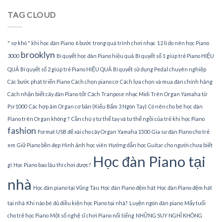
Piano
TAG CLOUD
tại
TPHCM
" sợ khó " khi học đàn Piano
6 bước trong quá trình chơi nhạc
12 lí do nên học Piano
brooklyn
3000
Bí quyết học đàn Piano hiệu quả
Bí quyết số 1 giúp trẻ Piano HIỆU
QUẢ
Bí quyết số 2 giúp trẻ Piano HIỆU QUẢ
Bí quyết sử dụng Pedal chuyên nghiệp
Các bước phát triển Piano
Cách chọn piano cơ
Cách lựa chọn và mua đàn chính hãng
Cách nhận biết cây đàn Piano tốt
Cách Tranpose nhạc Midi Trên Organ Yamaha từ
Psr1000
Các hợp âm Organ cơ bản (Kiểu Bấm 3 Ngón Tay)
Có nên cho bé học đàn
Piano trên Organ không ?
Cần chú ý tư thế tay và tư thế ngồi của trẻ khi học Piano
fashion
Format USB để xài cho cây Organ Yamaha 1500
Gia sư đàn Piano cho trẻ
em
Giữ Piano bền đẹp
Hình ảnh học viên
Hướng dẫn học Guitar cho người chưa biết
Học đàn Piano tại
gì
Học Piano bao lâu thì chơi được?
nhà
Học đàn piano tại Vũng Tàu
Học đàn Piano đệm hát
Học đàn Piano đệm hát
tại nhà
Khi nào bé đủ điều kiện học Piano tại nhà?
Luyện ngón đàn piano
Mấy tuổi
cho trẻ học Piano
Một số nghệ sĩ chơi Piano nổi tiếng
NHỮNG SUY NGHĨ KHÔNG