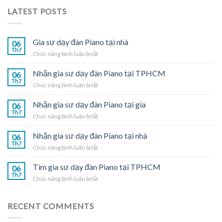
LATEST POSTS
Gia sư dạy đàn Piano tại nhà
06
Th7
ở
Chức năng bình luận bị tắt
Gia
sư
Nhận gia sư dạy đàn Piano tại TPHCM
06
dạy
Th7
ở
Chức năng bình luận bị tắt
đàn
Nhận
Piano
gia
Nhận gia sư dạy đàn Piano tại gia
tại
06
sư
Th7
nhà
ở
Chức năng bình luận bị tắt
dạy
Nhận
đàn
gia
Nhận gia sư dạy đàn Piano tại nhà
Piano
06
sư
Th7
tại
ở
Chức năng bình luận bị tắt
dạy
TPHCM
Nhận
đàn
gia
Tìm gia sư dạy đàn Piano tại TPHCM
Piano
06
sư
Th7
tại
ở
Chức năng bình luận bị tắt
dạy
gia
Tìm
đàn
gia
Piano
sư
RECENT COMMENTS
tại
dạy
nhà
đàn