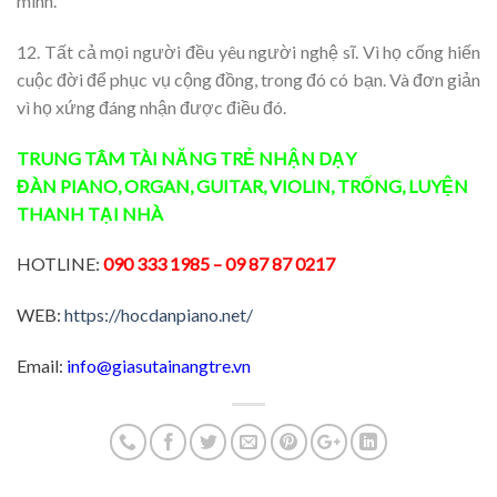
mình.
12. Tất cả mọi người đều yêu người nghệ sĩ. Vì họ cống hiến
cuộc đời để phục vụ cộng đồng, trong đó có bạn. Và đơn giản
vì họ xứng đáng nhận được điều đó.
TRUNG TÂM TÀI NĂNG TRẺ
NHẬN DẠY
ĐÀN
PIANO
,
ORGAN
,
GUITAR
,
VIOLIN
,
TRỐNG
,
LUYỆN
THANH
TẠI NHÀ
HOTLINE:
090 333 1985
– 09 87 87 0217
WEB:
https://hocdanpiano.net/
Email:
info@giasutainangtre.vn