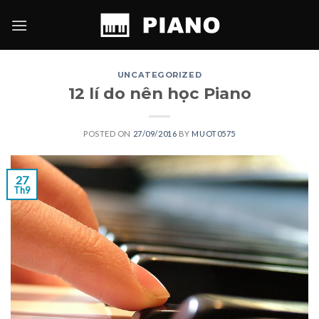
Skip
to
content
UNCATEGORIZED
12 lí do nên học Piano
POSTED ON
27/09/2016
BY
MUOT0575
27
Th9