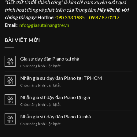
“Giữ chữ tín để thành công” là kim chỉ nam xuyên suốt quá
trình hoạt động và phát triển của Trung tâm
Hãy liên hệ với
chúng tôi ngay:
Hotline:
090 333 1985 – 09 87 87 0217
Email:
info@giasutainangtre.vn
BÀI VIẾT MỚI
Gia sư dạy đàn Piano tại nhà
06
Th7
ở
Chức năng bình luận bị tắt
Gia
sư
Nhận gia sư dạy đàn Piano tại TPHCM
06
dạy
Th7
ở
Chức năng bình luận bị tắt
đàn
Nhận
Piano
gia
Nhận gia sư dạy đàn Piano tại gia
tại
06
sư
Th7
nhà
ở
Chức năng bình luận bị tắt
dạy
Nhận
đàn
gia
Nhận gia sư dạy đàn Piano tại nhà
Piano
06
sư
Th7
tại
ở
Chức năng bình luận bị tắt
dạy
TPHCM
Nhận
đàn
gia
Piano