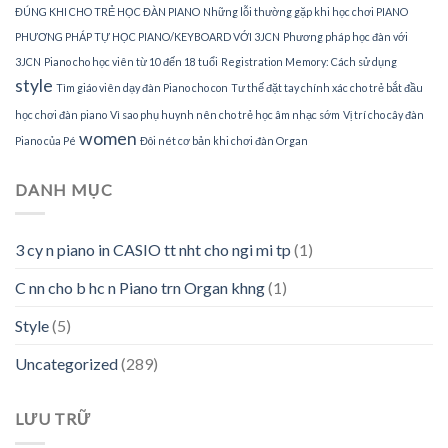
ĐÚNG KHI CHO TRẺ HỌC ĐÀN PIANO
Những lỗi thường gặp khi học chơi PIANO
PHƯƠNG PHÁP TỰ HỌC PIANO/KEYBOARD VỚI 3JCN
Phương pháp học đàn với
3JCN
Piano cho học viên từ 10 đến 18 tuổi
Registration Memory: Cách sử dụng
style
Tìm giáo viên dạy đàn Piano cho con
Tư thế đặt tay chính xác cho trẻ bắt đầu
học chơi đàn piano
Vì sao phụ huynh nên cho trẻ học âm nhạc sớm
Vị trí cho cây đàn
women
Piano của Pé
Đôi nét cơ bản khi chơi đàn Organ
DANH MỤC
3 cy n piano in CASIO tt nht cho ngi mi tp
(1)
C nn cho b hc n Piano trn Organ khng
(1)
Style
(5)
Uncategorized
(289)
LƯU TRỮ