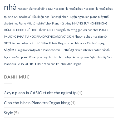
nhà
Học đàn piano tại Vũng Tàu
Học đàn Piano đệm hát
Học đàn Piano đệm hát
tại nhà
Khi nào bé đủ điều kiện học Piano tại nhà?
Luyện ngón đàn piano
Mấy tuổi
cho trẻ học Piano
Một số nghệ sĩ chơi Piano nổi tiếng
NHỮNG SUY NGHĨ KHÔNG
ĐÚNG KHI CHO TRẺ HỌC ĐÀN PIANO
Những lỗi thường gặp khi học chơi PIANO
PHƯƠNG PHÁP TỰ HỌC PIANO/KEYBOARD VỚI 3JCN
Phương pháp học đàn với
3JCN
Piano cho học viên từ 10 đến 18 tuổi
Registration Memory: Cách sử dụng
style
Tìm giáo viên dạy đàn Piano cho con
Tư thế đặt tay chính xác cho trẻ bắt đầu
học chơi đàn piano
Vì sao phụ huynh nên cho trẻ học âm nhạc sớm
Vị trí cho cây đàn
women
Piano của Pé
Đôi nét cơ bản khi chơi đàn Organ
DANH MỤC
3 cy n piano in CASIO tt nht cho ngi mi tp
(1)
C nn cho b hc n Piano trn Organ khng
(1)
Style
(5)