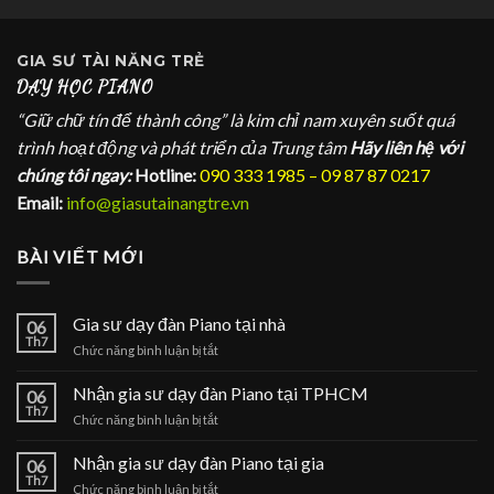
GIA SƯ
TÀI NĂNG TRẺ
DẠY HỌC PIANO
“Giữ chữ tín để thành công” là kim chỉ nam xuyên suốt quá
trình hoạt động và phát triển của Trung tâm
Hãy liên hệ với
chúng tôi ngay:
Hotline:
090 333 1985 – 09 87 87 0217
Email:
info@giasutainangtre.vn
BÀI VIẾT MỚI
Gia sư dạy đàn Piano tại nhà
06
Th7
ở
Chức năng bình luận bị tắt
Gia
sư
Nhận gia sư dạy đàn Piano tại TPHCM
06
dạy
Th7
ở
Chức năng bình luận bị tắt
đàn
Nhận
Piano
gia
Nhận gia sư dạy đàn Piano tại gia
tại
06
sư
Th7
nhà
ở
Chức năng bình luận bị tắt
dạy