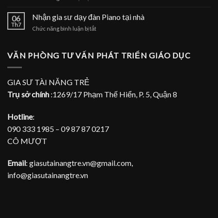
Nhận
đàn
gia
Nhận gia sư dạy đàn Piano tại nhà
Piano
06
sư
Th7
tại
ở
Chức năng bình luận bị tắt
dạy
TPHCM
Nhận
đàn
gia
Piano
sư
VĂN PHÒNG TƯ VẤN PHÁT TRIỂN GIÁO DỤC
tại
dạy
gia
đàn
Piano
GIA SƯ TÀI NĂNG TRẺ
tại
Trụ sở chính
:1269/17 Phạm Thế Hiển, P. 5, Quận 8
nhà
Hotline
:
090 333 1985 – 09 87 87 0217
CÔ MƯỢT
Email
: giasutainangtre.vn@gmail.com,
info@giasutainangtre.vn