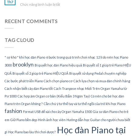
sư
Th7
tại
ở
Chức năng bình luận bị tắt
dạy
gia
Tìm
đàn
gia
Piano
sư
RECENT COMMENTS
tại
dạy
nhà
đàn
Piano
TAG CLOUD
tại
TPHCM
" sợ khó " khi học đàn Piano
6 bước trong quá trình chơi nhạc
12 lí do nên học Piano
brooklyn
3000
Bí quyết học đàn Piano hiệu quả
Bí quyết số 1 giúp trẻ Piano HIỆU
QUẢ
Bí quyết số 2 giúp trẻ Piano HIỆU QUẢ
Bí quyết sử dụng Pedal chuyên nghiệp
Các bước phát triển Piano
Cách chọn piano cơ
Cách lựa chọn và mua đàn chính hãng
Cách nhận biết cây đàn Piano tốt
Cách Tranpose nhạc Midi Trên Organ Yamaha từ
Psr1000
Các hợp âm Organ cơ bản (Kiểu Bấm 3 Ngón Tay)
Có nên cho bé học đàn
Piano trên Organ không ?
Cần chú ý tư thế tay và tư thế ngồi của trẻ khi học Piano
fashion
Format USB để xài cho cây Organ Yamaha 1500
Gia sư đàn Piano cho trẻ
em
Giữ Piano bền đẹp
Hình ảnh học viên
Hướng dẫn học Guitar cho người chưa biết
Học đàn Piano tại
gì
Học Piano bao lâu thì chơi được?