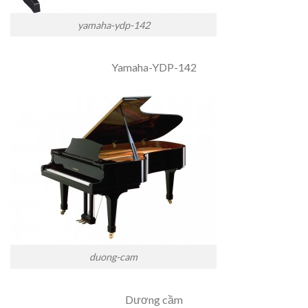
yamaha-ydp-142
Yamaha-YDP-142
duong-cam
Dương cầm