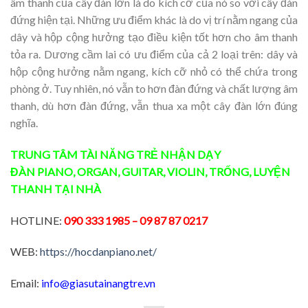
âm thanh của cây đàn lớn là do kích cỡ của nó so với cây đàn
đứng hiện tại. Những ưu điểm khác là do vị trí nằm ngang của
dây và hộp cộng hưởng tạo điều kiện tốt hơn cho âm thanh
tỏa ra. Dương cầm lai có ưu điểm của cả 2 loại trên: dây và
hộp cộng hưởng nằm ngang, kích cỡ nhỏ có thể chứa trong
phòng ở. Tuy nhiên, nó vẫn to hơn đàn đứng và chất lượng âm
thanh, dù hơn đàn đứng, vẫn thua xa một cây đàn lớn đúng
nghĩa.
TRUNG TÂM TÀI NĂNG TRẺ
NHẬN DẠY
ĐÀN
PIANO
,
ORGAN
,
GUITAR
,
VIOLIN
,
TRỐNG
,
LUYỆN
THANH
TẠI NHÀ
HOTLINE:
090 333 1985
– 09 87 87 0217
WEB:
https://hocdanpiano.net/
Email:
info@giasutainangtre.vn