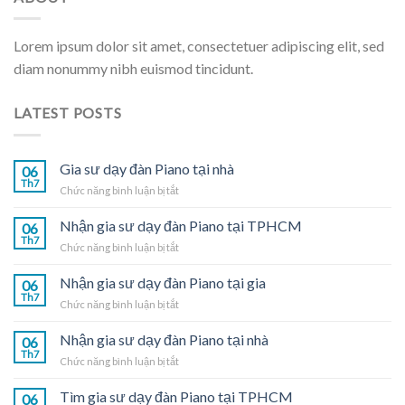
Lorem ipsum dolor sit amet, consectetuer adipiscing elit, sed
diam nonummy nibh euismod tincidunt.
LATEST POSTS
Gia sư dạy đàn Piano tại nhà
06
Th7
ở
Chức năng bình luận bị tắt
Gia
sư
Nhận gia sư dạy đàn Piano tại TPHCM
06
dạy
Th7
ở
Chức năng bình luận bị tắt
đàn
Nhận
Piano
gia
Nhận gia sư dạy đàn Piano tại gia
tại
06
sư
Th7
nhà
ở
Chức năng bình luận bị tắt
dạy
Nhận
đàn
gia
Nhận gia sư dạy đàn Piano tại nhà
Piano
06
sư
Th7
tại
ở
Chức năng bình luận bị tắt
dạy
TPHCM
Nhận
đàn
gia
Tìm gia sư dạy đàn Piano tại TPHCM
Piano
06