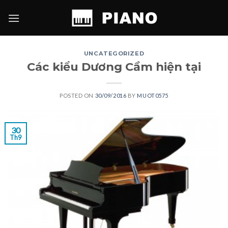
Skip
to
content
UNCATEGORIZED
Các kiểu Dương Cầm hiện tại
POSTED ON
30/09/2016
BY
MUOT0575
30
Th9