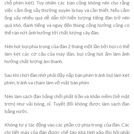
chỗ phím kẹt). Tuy nhiên các bạn cũng không nên cho rằng
việc cắm ống sấy thường xuyên là hay và cần thiết. Nếu cắm
ống sấy nhiều quá dễ dẫn tới hiện tượng tiếng đàn trở nên
quá khô, đanh tiếng và ngay đến thùng cộng hưởng cũng có
thể rạn nứt ảnh hưởng tới chất lượng cây đàn.
Nên hút bụi phía trong của đàn 2 tháng một lần bởi bụi có thể
làm kẹt các cơ cấu của máy đàn, bụi cũng hút ẩm làm ảnh
hưởng chất lượng âm thanh.
Sau khi chơi đàn nhớ phải đậy nắp bàn phím tránh bụi làm kẹt
phím, tránh va chạm làm vỡ mặt bàn phím
Nên làm sạch đàn bằng chổi phất trần và khăn mềm (bề mặt
trơn) như vải bông, nỉ. Tuyệt đối không được làm sạch đàn
bằng nước.
Không tự ý tác động vào các phần cơ phía trong của đàn. Các
chi tiết máy của đàn được chế tạo khá tinh xảo đòi hỏi phải