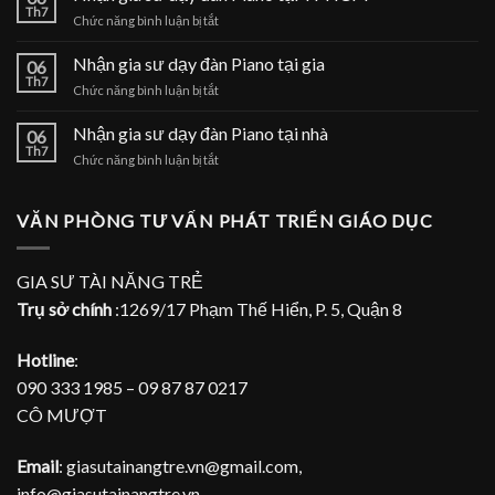
dạy
Th7
ở
Chức năng bình luận bị tắt
đàn
Nhận
Piano
gia
Nhận gia sư dạy đàn Piano tại gia
tại
06
sư
Th7
nhà
ở
Chức năng bình luận bị tắt
dạy
Nhận
đàn
gia
Nhận gia sư dạy đàn Piano tại nhà
Piano
06
sư
Th7
tại
ở
Chức năng bình luận bị tắt
dạy
TPHCM
Nhận
đàn
gia
Piano
sư
VĂN PHÒNG TƯ VẤN PHÁT TRIỂN GIÁO DỤC
tại
dạy
gia
đàn
Piano
GIA SƯ TÀI NĂNG TRẺ
tại
Trụ sở chính
:1269/17 Phạm Thế Hiển, P. 5, Quận 8
nhà
Hotline
:
090 333 1985 – 09 87 87 0217
CÔ MƯỢT
Email
: giasutainangtre.vn@gmail.com,
info@giasutainangtre.vn