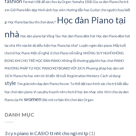
fashion
Format USB để xài cho cây Organ Yamaha 1500
Gia sư đàn Piano cho trẻ
em
Giữ Piano bền đẹp
Hình ảnh học viên
Hướng dẫn học Guitar cho người chưa biết
Học đàn Piano tại
gì
Học Piano bao lâu thì chơi được?
nhà
Học đàn piano tại Vũng Tàu
Học đàn Piano đệm hát
Học đàn Piano đệm hát
tại nhà
Khi nào bé đủ điều kiện học Piano tại nhà?
Luyện ngón đàn piano
Mấy tuổi
cho trẻ học Piano
Một số nghệ sĩ chơi Piano nổi tiếng
NHỮNG SUY NGHĨ KHÔNG
ĐÚNG KHI CHO TRẺ HỌC ĐÀN PIANO
Những lỗi thường gặp khi học chơi PIANO
PHƯƠNG PHÁP TỰ HỌC PIANO/KEYBOARD VỚI 3JCN
Phương pháp học đàn với
3JCN
Piano cho học viên từ 10 đến 18 tuổi
Registration Memory: Cách sử dụng
style
Tìm giáo viên dạy đàn Piano cho con
Tư thế đặt tay chính xác cho trẻ bắt đầu
học chơi đàn piano
Vì sao phụ huynh nên cho trẻ học âm nhạc sớm
Vị trí cho cây đàn
women
Piano của Pé
Đôi nét cơ bản khi chơi đàn Organ
DANH MỤC
3 cy n piano in CASIO tt nht cho ngi mi tp
(1)