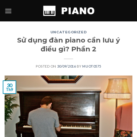
Skip
to
content
UNCATEGORIZED
Sử dụng đàn piano cần lưu ý
điều gì? Phần 2
POSTED ON
30/09/2016
BY
MUOT0575
30
Th9