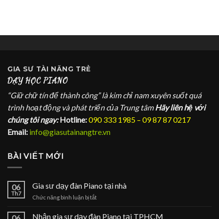
GIA SƯ
TÀI NĂNG TRẺ
DẠY HỌC PIANO
“Giữ chữ tín để thành công” là kim chỉ nam xuyên suốt quá
trình hoạt động và phát triển của Trung tâm
Hãy liên hệ với
chúng tôi ngay:
Hotline:
090 333 1985 – 09 87 87 0217
Email:
info@giasutainangtre.vn
BÀI VIẾT MỚI
Gia sư dạy đàn Piano tại nhà
06
Th7
ở
Chức năng bình luận bị tắt
Gia
sư
Nhận gia sư dạy đàn Piano tại TPHCM
06