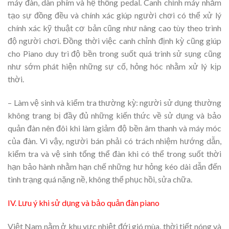
máy đàn, dàn phím và hệ thống pedal. Canh chỉnh máy nhằm
tạo sự đồng đều và chính xác giúp người chơi có thể xử lý
chính xác kỹ thuật cơ bản cũng như nâng cao tùy theo trình
độ người chơi. Đồng thời việc canh chỉnh định kỳ cũng giúp
cho Piano duy trì độ bền trong suốt quá trình sử sụng cũng
như sớm phát hiện những sự cố, hỏng hóc nhằm xử lý kịp
thời.
– Làm vệ sinh và kiểm tra thường kỳ: người sử dụng thường
không trang bị đầy đủ những kiến thức về sử dụng và bảo
quản đàn nên đôi khi làm giảm độ bền âm thanh và máy móc
của đàn. Vì vậy, người bán phải có trách nhiệm hướng dẫn,
kiểm tra và vệ sinh tổng thể đàn khi có thể trong suốt thời
hạn bảo hành nhằm hạn chế những hư hỏng kéo dài dẫn đến
tình trạng quá nặng nề, không thể phục hồi, sửa chữa.
IV. Lưu ý khi sử dụng và bảo quản đàn piano
Việt Nam nằm ở khu vực nhiệt đới gió mùa, thời tiết nóng và