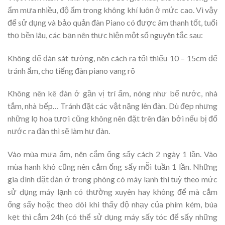
ẩm mưa nhiều, độ ẩm trong không khí luôn ở mức cao. Vì vậy
để sử dụng và bảo quản đàn Piano có được âm thanh tốt, tuổi
thọ bền lâu, các bạn nên thực hiện một số nguyên tắc sau:
Không để đàn sát tường, nên cách ra tối thiểu 10 – 15cm để
tránh ẩm, cho tiếng đàn piano vang rõ
Không nên kê đàn ở gần vị trí ẩm, nóng như bể nước, nhà
tắm, nhà bếp… Tránh đặt các vật nặng lên đàn. Dù đẹp nhưng
những lọ hoa tươi cũng không nên đặt trên đàn bởi nếu bị đổ
nước ra đàn thì sẽ làm hư đàn.
Vào mùa mưa ẩm, nên cắm ống sấy cách 2 ngày 1 lần. Vào
mùa hanh khô cũng nên cắm ống sấy mỗi tuần 1 lần. Những
gia đình đặt đàn ở trong phòng có máy lạnh thì tuỳ theo mức
sử dụng máy lạnh có thường xuyên hay không để mà cắm
ống sấy hoặc theo dõi khi thấy độ nhạy của phím kém, búa
kẹt thì cắm 24h (có thể sử dụng máy sấy tóc để sấy những