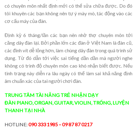
có chuyên môn nhất định mới có thể sửa chữa được. Do đó
tôi khuyên các bạn không nên tự ý mày mò, tác động vào các
cơ cấu máy của đàn.
Định kỳ 6 tháng/lần các bạn nên nhờ thợ chuyên môn tới
căng dây đàn lại. Bởi phần lớn các đàn ở Việt Nam là đàn cũ,
các đinh vít dễ lỏng hơn, làm chùng dây đàn trong quá trình sử
dụng. Từ đó dẫn tới việc sai tiếng dần dần mà người nghe
không có trình độ chuyên môn cao khó nhận biết được. Nếu
tình trạng này diễn ra lâu ngày có thể làm sai khả năng định
âm chuẩn xác của tai người chơi đàn.
TRUNG TÂM TÀI NĂNG TRẺ
NHẬN DẠY
ĐÀN
PIANO
,
ORGAN
,
GUITAR
,
VIOLIN
,
TRỐNG
,
LUYỆN
THANH
TẠI NHÀ
HOTLINE:
090 333 1985
– 09 87 87 0217