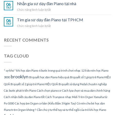
gia
Nhận gia sư dạy đàn Piano tại nhà
Piano
06
sư
Th7
tại
ở
Chức năng bình luận bị tắt
dạy
TPHCM
Nhận
đàn
gia
Tìm gia sư dạy đàn Piano tại TPHCM
Piano
06
sư
Th7
tại
ở
Chức năng bình luận bị tắt
dạy
gia
Tìm
đàn
gia
Piano
sư
RECENT COMMENTS
tại
dạy
nhà
đàn
Piano
TAG CLOUD
tại
TPHCM
" sợ khó " khi học đàn Piano
6 bước trong quá trình chơi nhạc
12 lí do nên học Piano
brooklyn
3000
Bí quyết học đàn Piano hiệu quả
Bí quyết số 1 giúp trẻ Piano HIỆU
QUẢ
Bí quyết số 2 giúp trẻ Piano HIỆU QUẢ
Bí quyết sử dụng Pedal chuyên nghiệp
Các bước phát triển Piano
Cách chọn piano cơ
Cách lựa chọn và mua đàn chính hãng
Cách nhận biết cây đàn Piano tốt
Cách Tranpose nhạc Midi Trên Organ Yamaha từ
Psr1000
Các hợp âm Organ cơ bản (Kiểu Bấm 3 Ngón Tay)
Có nên cho bé học đàn
Piano trên Organ không ?
Cần chú ý tư thế tay và tư thế ngồi của trẻ khi học Piano