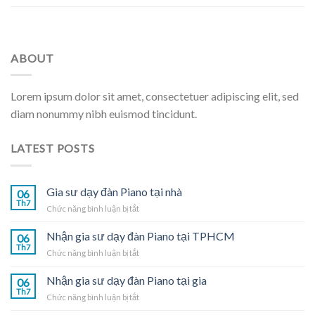
ABOUT
Lorem ipsum dolor sit amet, consectetuer adipiscing elit, sed
diam nonummy nibh euismod tincidunt.
LATEST POSTS
Gia sư dạy đàn Piano tại nhà
06
Th7
ở
Chức năng bình luận bị tắt
Gia
sư
Nhận gia sư dạy đàn Piano tại TPHCM
06
dạy
Th7
ở
Chức năng bình luận bị tắt
đàn
Nhận
Piano
gia
Nhận gia sư dạy đàn Piano tại gia
tại
06
sư
Th7
nhà
ở
Chức năng bình luận bị tắt
dạy
Nhận
đàn