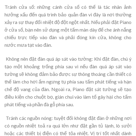
Tránh cửa sổ: những cánh cửa sổ có thể là tác nhân ảnh
hưởng xấu đến quá trình bảo quản đàn vì đây là nơi thường
xảy ra sự thay đổi nhiệt độ đột ngột nhất. Nếu phải đặt Piano
ở cửa sổ, bạn nên sử dụng một tấm màn dày để che ánh nắng
chiếu trực tiếp vào đàn và phải đóng kín cửa, không cho
nước mưa tạt vào đàn.
Không nên đặt đàn quá áp sát vào tường: Khi đặt đàn, chú ý
tạo một khoảng trống phía sau vì nếu đàn quá áp sát vào
tường sẽ không đảm bảo được sự thông thoáng cần thiết có
thể làm cho hơi ẩm ngưng tụ phía sau tấm phát tiếng và hạn
chế độ vang của đàn. Ngoài ra, Piano đặt sát tường sẽ tạo
điều kiện cho chuột bọ, gián chui vào làm tổ gây hại cho tấm
phát tiếng và phần đà gỗ phía sau.
Tránh các nguồn nóng: tuyệt đối không đặt đàn ở những nơi
có nguồn nhiệt toả ra quá lớn như đặt gần tủ lạnh, lò sưởi
hoặc các thiết bị điện có thể tỏa nhiệt. Vị trí tốt nhất dành