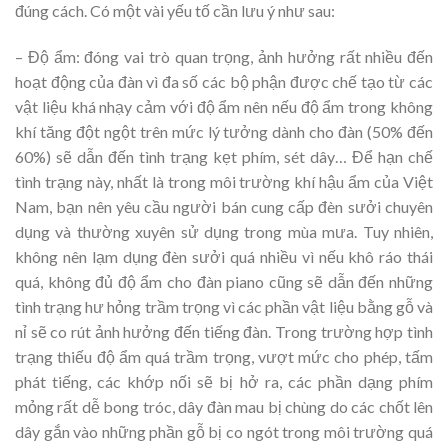
đúng cách. Có một vài yếu tố cần lưu ý như sau:
– Độ ẩm: đóng vai trò quan trọng, ảnh hưởng rất nhiều đến
hoạt động của đàn vì đa số các bộ phận được chế tạo từ các
vật liệu khá nhạy cảm với độ ẩm nên nếu độ ẩm trong không
khí tăng đột ngột trên mức lý tưởng dành cho đàn (50% đến
60%) sẽ dẫn đến tình trạng kẹt phím, sét dây… Để hạn chế
tình trạng này, nhất là trong môi trường khí hậu ẩm của Việt
Nam, bạn nên yêu cầu người bán cung cấp đèn sưởi chuyên
dụng và thường xuyên sử dụng trong mùa mưa. Tuy nhiên,
không nên lạm dụng đèn sưởi quá nhiều vì nếu khô ráo thái
quá, không đủ độ ẩm cho đàn piano cũng sẽ dẫn đến những
tình trạng hư hỏng trầm trọng vì các phần vật liệu bằng gỗ và
nỉ sẽ co rút ảnh hưởng đến tiếng đàn. Trong trường hợp tình
trạng thiếu độ ẩm quá trầm trọng, vượt mức cho phép, tấm
phát tiếng, các khớp nối sẽ bị hở ra, các phần dạng phím
mỏng rất dễ bong tróc, dây đàn mau bị chùng do các chốt lên
dây gắn vào những phần gỗ bị co ngót trong môi trường quá