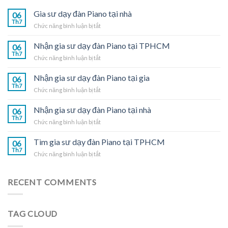
Gia sư dạy đàn Piano tại nhà
06
Th7
ở
Chức năng bình luận bị tắt
Gia
sư
Nhận gia sư dạy đàn Piano tại TPHCM
06
dạy
Th7
ở
Chức năng bình luận bị tắt
đàn
Nhận
Piano
gia
Nhận gia sư dạy đàn Piano tại gia
tại
06
sư
Th7
nhà
ở
Chức năng bình luận bị tắt
dạy
Nhận
đàn
gia
Nhận gia sư dạy đàn Piano tại nhà
Piano
06
sư
Th7
tại
ở
Chức năng bình luận bị tắt
dạy
TPHCM
Nhận
đàn
gia
Tìm gia sư dạy đàn Piano tại TPHCM
Piano
06
sư
Th7
tại
ở
Chức năng bình luận bị tắt
dạy
gia
Tìm
đàn
gia
Piano
sư
RECENT COMMENTS
tại
dạy
nhà
đàn
Piano
TAG CLOUD
tại
TPHCM