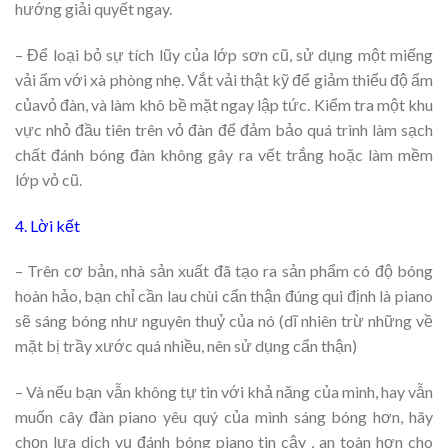
hướng giải quyết ngay.
– Để loại bỏ sự tích lũy của lớp sơn cũ, sử dụng một miếng
vải ẩm với xà phòng nhẹ. Vắt vải thật kỹ để giảm thiểu độ ẩm
củavỏ đàn, và làm khô bề mặt ngay lập tức. Kiểm tra một khu
vực nhỏ đầu tiên trên vỏ đàn để đảm bảo quá trình làm sạch
chất đánh bóng đàn không gây ra vết trắng hoặc làm mềm
lớp vỏ cũ.
4. Lời kết
– Trên cơ bản, nhà sản xuất đã tạo ra sản phẩm có độ bóng
hoàn hảo, bạn chỉ cần lau chùi cẩn thận đúng qui định là piano
sẽ sáng bóng như nguyên thuỷ của nó (dĩ nhiên trừ những về
mặt bị trầy xước quá nhiều, nên sử dụng cẩn thận)
– Và nếu bạn vẫn không tự tin với khả năng của mình, hay vẫn
muốn cây đàn piano yêu quý của mình sáng bóng hơn, hãy
chọn lựa dịch vụ đánh bóng piano tin cậy , an toàn hơn cho