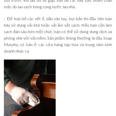
bụi trước khi lau thì sẽ gặp vấn đề rác hay sần, nhám chân
mặc dù lau sạch bóng cùng nước lau nhà.
– Để loại bỏ các vết ố, dấu vân tay, bụi bẩn thì đầu tiên bạn
hãy sử dụng vải khô hoặc vải ẩm vắt sạch. Nếu bạn cần làm
sạch đàn sâu hơn một chút, bạn có thể sử dụng dung dịch xà
phòng nhẹ với vải mềm. Sản phẩm thông thường là dầu Soap
Murphy, có bán ở các cửa hàng tạp hóa và trung tâm kinh
doanh nhạc cụ