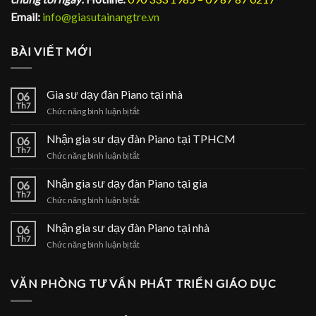
Email:
info@giasutainangtre.vn
BÀI VIẾT MỚI
Gia sư dạy đàn Piano tại nhà
06
Th7
ở
Chức năng bình luận bị tắt
Gia
sư
Nhận gia sư dạy đàn Piano tại TPHCM
06
dạy
Th7
ở
Chức năng bình luận bị tắt
đàn
Nhận
Piano
gia
Nhận gia sư dạy đàn Piano tại gia
tại
06
sư
Th7
nhà
ở
Chức năng bình luận bị tắt
dạy
Nhận
đàn
gia
Nhận gia sư dạy đàn Piano tại nhà
Piano
06
sư
Th7
tại
ở
Chức năng bình luận bị tắt
dạy
TPHCM
Nhận
đàn
gia
Piano
sư
VĂN PHÒNG TƯ VẤN PHÁT TRIỂN GIÁO DỤC
tại
dạy
gia
đàn
Piano