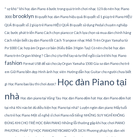
" sợ khó " khi học đàn Piano
6 bước trong quá trình chơi nhạc
12 lí do nên học Piano
brooklyn
3000
Bí quyết học đàn Piano hiệu quả
Bí quyết số 1 giúp trẻ Piano HIỆU
QUẢ
Bí quyết số 2 giúp trẻ Piano HIỆU QUẢ
Bí quyết sử dụng Pedal chuyên nghiệp
Các bước phát triển Piano
Cách chọn piano cơ
Cách lựa chọn và mua đàn chính hãng
Cách nhận biết cây đàn Piano tốt
Cách Tranpose nhạc Midi Trên Organ Yamaha từ
Psr1000
Các hợp âm Organ cơ bản (Kiểu Bấm 3 Ngón Tay)
Có nên cho bé học đàn
Piano trên Organ không ?
Cần chú ý tư thế tay và tư thế ngồi của trẻ khi học Piano
fashion
Format USB để xài cho cây Organ Yamaha 1500
Gia sư đàn Piano cho trẻ
em
Giữ Piano bền đẹp
Hình ảnh học viên
Hướng dẫn học Guitar cho người chưa biết
Học đàn Piano tại
gì
Học Piano bao lâu thì chơi được?
nhà
Học đàn piano tại Vũng Tàu
Học đàn Piano đệm hát
Học đàn Piano đệm hát
tại nhà
Khi nào bé đủ điều kiện học Piano tại nhà?
Luyện ngón đàn piano
Mấy tuổi
cho trẻ học Piano
Một số nghệ sĩ chơi Piano nổi tiếng
NHỮNG SUY NGHĨ KHÔNG
ĐÚNG KHI CHO TRẺ HỌC ĐÀN PIANO
Những lỗi thường gặp khi học chơi PIANO
PHƯƠNG PHÁP TỰ HỌC PIANO/KEYBOARD VỚI 3JCN
Phương pháp học đàn với