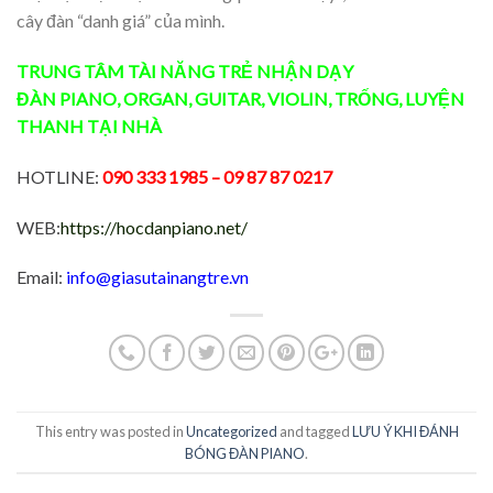
cây đàn “danh giá” của mình.
TRUNG TÂM TÀI NĂNG TRẺ
NHẬN DẠY
ĐÀN
PIANO
,
ORGAN
,
GUITAR
,
VIOLIN
,
TRỐNG
,
LUYỆN
THANH
TẠI NHÀ
HOTLINE:
090 333 1985
– 09 87 87 0217
WEB:
https://hocdanpiano.net/
Email:
info@giasutainangtre.vn
This entry was posted in
Uncategorized
and tagged
LƯU Ý KHI ĐÁNH
BÓNG ĐÀN PIANO
.