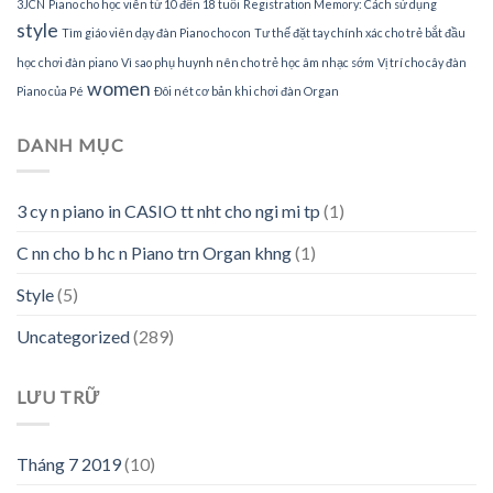
3JCN
Piano cho học viên từ 10 đến 18 tuổi
Registration Memory: Cách sử dụng
style
Tìm giáo viên dạy đàn Piano cho con
Tư thế đặt tay chính xác cho trẻ bắt đầu
học chơi đàn piano
Vì sao phụ huynh nên cho trẻ học âm nhạc sớm
Vị trí cho cây đàn
women
Piano của Pé
Đôi nét cơ bản khi chơi đàn Organ
DANH MỤC
3 cy n piano in CASIO tt nht cho ngi mi tp
(1)
C nn cho b hc n Piano trn Organ khng
(1)
Style
(5)
Uncategorized
(289)
LƯU TRỮ
Tháng 7 2019
(10)