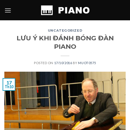
Skip
to
content
UNCATEGORIZED
LƯU Ý KHI ĐÁNH BÓNG ĐÀN
PIANO
POSTED ON
17/10/2016
BY
MUOT0575
17
Th10