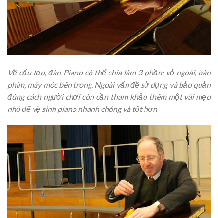
Về cấu tạo, đàn Piano có thể chia làm 3 phần: vỏ ngoài, bàn
phím, máy móc bên trong. Ngoài vấn đề sử dụng và bảo quản
đúng cách người chơi còn cần tham khảo thêm một vài mẹo
nhỏ để vệ sinh piano nhanh chóng và tốt hơn