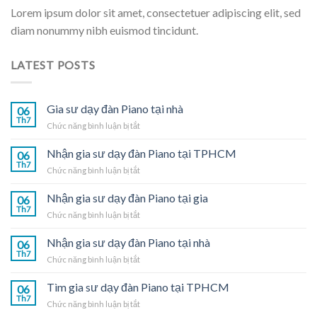
Lorem ipsum dolor sit amet, consectetuer adipiscing elit, sed
diam nonummy nibh euismod tincidunt.
LATEST POSTS
Gia sư dạy đàn Piano tại nhà
06
Th7
ở
Chức năng bình luận bị tắt
Gia
sư
Nhận gia sư dạy đàn Piano tại TPHCM
06
dạy
Th7
ở
Chức năng bình luận bị tắt
đàn
Nhận
Piano
gia
Nhận gia sư dạy đàn Piano tại gia
tại
06
sư
Th7
nhà
ở
Chức năng bình luận bị tắt
dạy
Nhận
đàn
gia
Nhận gia sư dạy đàn Piano tại nhà
Piano
06
sư
Th7
tại
ở
Chức năng bình luận bị tắt
dạy
TPHCM
Nhận
đàn
gia
Tìm gia sư dạy đàn Piano tại TPHCM
Piano
06
sư
Th7
tại
ở
Chức năng bình luận bị tắt
dạy
gia
Tìm