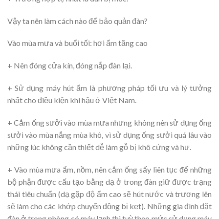
Vậy ta nên làm cách nào để bảo quản đàn?
Vào mùa mưa và buổi tối: hơi ẩm tăng cao
+ Nên đóng cửa kín, đóng nắp đàn lại.
+ Sử dụng máy hút ẩm là phương pháp tối ưu và lý tưởng
nhất cho điều kiện khí hậu ở Việt Nam.
+ Cắm ống sưởi vào mùa mưa nhưng không nên sử dụng ống
sưởi vào mùa nắng mùa khô, vì sử dụng ống sưởi quá lâu vào
những lúc không cần thiết dễ làm gỗ bị khô cứng và hư.
+ Vào mùa mưa ẩm, nồm, nên cắm ống sấy liên tục để những
bộ phận được cấu tạo bằng dạ ở trong đàn giữ được trạng
thái tiêu chuẩn (dạ gặp độ ẩm cao sẽ hút nước và trương lên
sẽ làm cho các khớp chuyển động bị kẹt). Những gia đình đặt
đàn ở trong phòng có máy lạnh thì tuỳ theo mức sử dụng máy