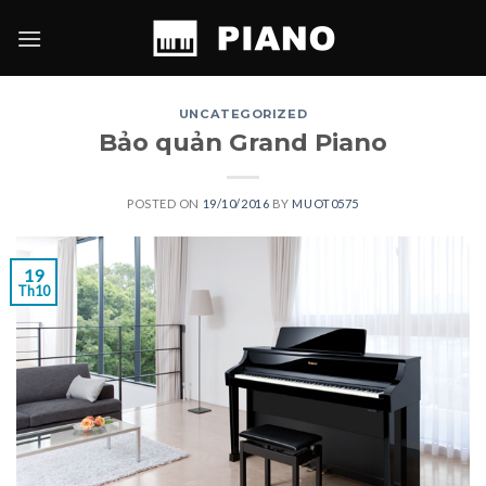
Skip
to
content
UNCATEGORIZED
Bảo quản Grand Piano
POSTED ON
19/10/2016
BY
MUOT0575
19
Th10