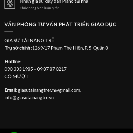
Nhận gia sư dạy đàn Piano tại nhà
Piano
06
sư
Th7
tại
ở
Chức năng bình luận bị tắt
dạy
TPHCM
Nhận
đàn
gia
Piano
sư
VĂN PHÒNG TƯ VẤN PHÁT TRIỂN GIÁO DỤC
tại
dạy
gia
đàn
Piano
GIA SƯ TÀI NĂNG TRẺ
tại
Trụ sở chính
:1269/17 Phạm Thế Hiển, P. 5, Quận 8
nhà
Hotline
:
090 333 1985 – 09 87 87 0217
CÔ MƯỢT
Email
: giasutainangtre.vn@gmail.com,
info@giasutainangtre.vn