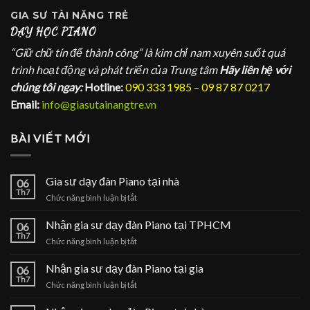
GIA SƯ
TÀI NĂNG TRẺ
DẠY HỌC PIANO
“Giữ chữ tín để thành công” là kim chỉ nam xuyên suốt quá
trình hoạt động và phát triển của Trung tâm
Hãy liên hệ với
chúng tôi ngay:
Hotline:
090 333 1985 – 09 87 87 0217
Email:
info@giasutainangtre.vn
BÀI VIẾT MỚI
Gia sư dạy đàn Piano tại nhà
06
Th7
ở
Chức năng bình luận bị tắt
Gia
sư
Nhận gia sư dạy đàn Piano tại TPHCM
06
dạy
Th7
ở
Chức năng bình luận bị tắt
đàn
Nhận
Piano
gia
Nhận gia sư dạy đàn Piano tại gia
tại
06
sư
Th7
nhà
ở
Chức năng bình luận bị tắt
dạy
Nhận
đàn
gia