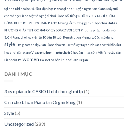
tại nhà
Khi nào bé đủ điều kiện học Piano tại nhà?
Luyện ngón đàn piano
Mấy tuổi
cho trẻ học Piano
Một số nghệ sĩ chơi Piano nổi tiếng
NHỮNG SUY NGHĨ KHÔNG
ĐÚNG KHI CHO TRẺ HỌC ĐÀN PIANO
Những lỗi thường gặp khi học chơi PIANO
PHƯƠNG PHÁP TỰ HỌC PIANO/KEYBOARD VỚI 3JCN
Phương pháp học đàn với
3JCN
Piano cho học viên từ 10 đến 18 tuổi
Registration Memory: Cách sử dụng
style
Tìm giáo viên dạy đàn Piano cho con
Tư thế đặt tay chính xác cho trẻ bắt đầu
học chơi đàn piano
Vì sao phụ huynh nên cho trẻ học âm nhạc sớm
Vị trí cho cây đàn
women
Piano của Pé
Đôi nét cơ bản khi chơi đàn Organ
DANH MỤC
3 cy n piano in CASIO tt nht cho ngi mi tp
(1)
C nn cho b hc n Piano trn Organ khng
(1)
Style
(5)
Uncategorized
(289)