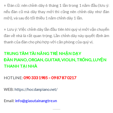
+ Đàn cũ: nên chỉnh dây 6 tháng 1 lần trong 1 năm đầu (lưu ý:
nếu đàn cũ mà dây thay mới thì cũng nên chỉnh dây như đàn
mới), và sau đó tối thiều 1 năm chỉnh dây 1 lần.
+ Lưu ý: Việc chỉnh dây lần đầu tiên khi quý vị mới vận chuyển
đàn về nhà là rất quan trọng. Lần chỉnh dây này quyết định âm
thanh của đàn cho phù hợp với căn phòng của quý vị.
TRUNG TÂM TÀI NĂNG TRẺ
NHẬN DẠY
ĐÀN
PIANO
,
ORGAN
,
GUITAR
,
VIOLIN
,
TRỐNG
,
LUYỆN
THANH
TẠI NHÀ
HOTLINE:
090 333 1985
– 09 87 87 0217
WEB:
https://hocdanpiano.net/
Email:
info@giasutainangtre.vn