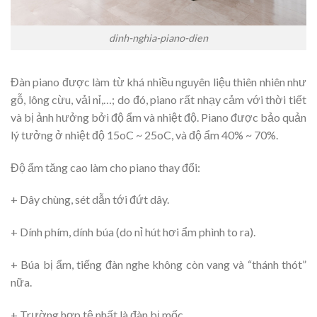
dinh-nghia-piano-dien
Đàn piano được làm từ khá nhiều nguyên liệu thiên nhiên như
gỗ, lông cừu, vải nỉ,…; do đó, piano rất nhạy cảm với thời tiết
và bị ảnh hưởng bởi độ ẩm và nhiệt độ. Piano được bảo quản
lý tưởng ở nhiệt độ 15oC ~ 25oC, và độ ẩm 40% ~ 70%.
Độ ẩm tăng cao làm cho piano thay đổi:
+ Dây chùng, sét dẫn tới đứt dây.
+ Dính phím, dính búa (do nỉ hút hơi ẩm phình to ra).
+ Búa bị ẩm, tiếng đàn nghe không còn vang và “thánh thót”
nữa.
+ Trường hợp tệ nhất là đàn bị mốc.