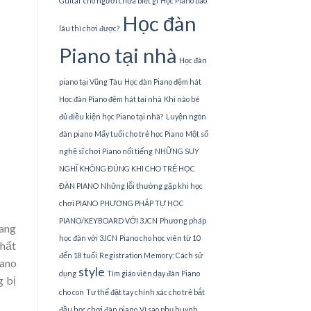
Guitar cho người chưa biết gì
Học Piano bao
Học đàn
lâu thì chơi được?
Piano tại nhà
Học đàn
piano tại Vũng Tàu
Học đàn Piano đệm hát
Học đàn Piano đệm hát tại nhà
Khi nào bé
đủ điều kiện học Piano tại nhà?
Luyện ngón
đàn piano
Mấy tuổi cho trẻ học Piano
Một số
nghệ sĩ chơi Piano nổi tiếng
NHỮNG SUY
NGHĨ KHÔNG ĐÚNG KHI CHO TRẺ HỌC
ĐÀN PIANO
Những lỗi thường gặp khi học
chơi PIANO
PHƯƠNG PHÁP TỰ HỌC
PIANO/KEYBOARD VỚI 3JCN
Phương pháp
đang
học đàn với 3JCN
Piano cho học viên từ 10
chất
đến 18 tuổi
Registration Memory: Cách sử
iano
style
dụng
Tìm giáo viên dạy đàn Piano
g bị
cho con
Tư thế đặt tay chính xác cho trẻ bắt
đầu học chơi đàn piano
Vì sao phụ huynh