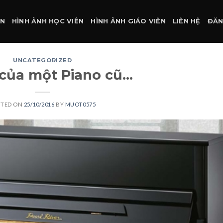
ÀN
HÌNH ẢNH HỌC VIÊN
HÌNH ẢNH GIÁO VIÊN
LIÊN HỆ
ĐĂN
UNCATEGORIZED
ị của một Piano cũ…
STED ON
25/10/2016
BY
MUOT0575