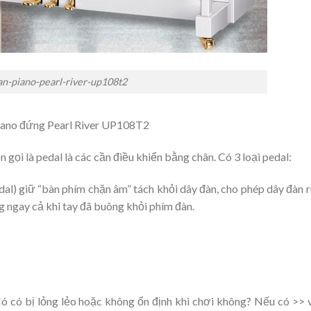
an-piano-pearl-river-up108t2
iano đứng Pearl River UP108T2
gọi là pedal là các cần điều khiển bằng chân. Có 3 loại pedal:
dal) giữ “bàn phím chặn âm” tách khỏi dây đàn, cho phép dây đàn 
g ngay cả khi tay đã buông khỏi phím đàn.
ó có bị lỏng lẻo hoặc không ổn định khi chơi không? Nếu có >> 