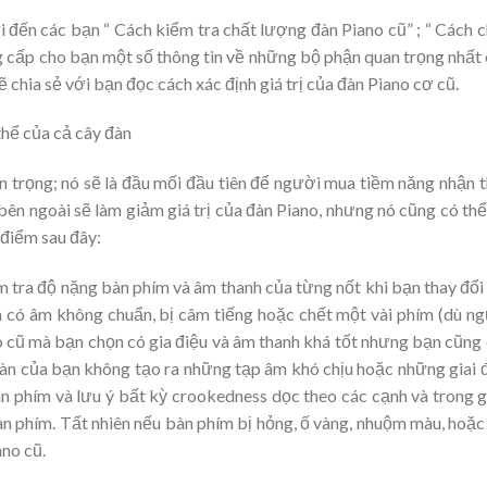
i đến các bạn “ Cách kiểm tra chất lượng đàn Piano cũ” ; “ Cách 
ng cấp cho bạn một số thông tin về những bộ phận quan trọng nhất
 chia sẻ với bạn đọc cách xác định giá trị của đàn Piano cơ cũ.
thể của cả cây đàn
an trọng; nó sẽ là đầu mối đầu tiên để người mua tiềm năng nhận 
bên ngoài sẽ làm giảm giá trị của đàn Piano, nhưng nó cũng có thể
 điểm sau đây:
 tra độ nặng bàn phím và âm thanh của từng nốt khi bạn thay đổi
 có âm không chuẩn, bị câm tiếng hoặc chết một vài phím (dù n
no cũ mà bạn chọn có gia điệu và âm thanh khá tốt nhưng bạn cũng
đàn của bạn không tạo ra những tạp âm khó chịu hoặc những giai 
bàn phím và lưu ý bất kỳ crookedness dọc theo các cạnh và trong 
àn phím. Tất nhiên nếu bàn phím bị hỏng, ố vàng, nhuộm màu, hoặc
ano cũ.