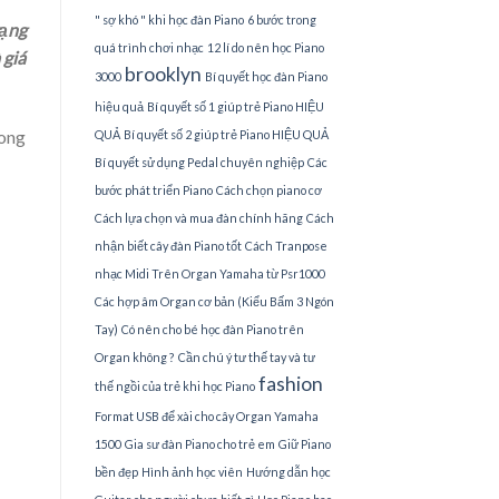
" sợ khó " khi học đàn Piano
6 bước trong
rạng
quá trình chơi nhạc
12 lí do nên học Piano
 giá
brooklyn
3000
Bí quyết học đàn Piano
hiệu quả
Bí quyết số 1 giúp trẻ Piano HIỆU
rong
QUẢ
Bí quyết số 2 giúp trẻ Piano HIỆU QUẢ
Bí quyết sử dụng Pedal chuyên nghiệp
Các
bước phát triển Piano
Cách chọn piano cơ
Cách lựa chọn và mua đàn chính hãng
Cách
nhận biết cây đàn Piano tốt
Cách Tranpose
nhạc Midi Trên Organ Yamaha từ Psr1000
Các hợp âm Organ cơ bản (Kiểu Bấm 3 Ngón
Tay)
Có nên cho bé học đàn Piano trên
Organ không ?
Cần chú ý tư thế tay và tư
fashion
thế ngồi của trẻ khi học Piano
Format USB để xài cho cây Organ Yamaha
1500
Gia sư đàn Piano cho trẻ em
Giữ Piano
bền đẹp
Hình ảnh học viên
Hướng dẫn học