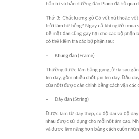
bảo trì và bảo dưỡng đàn Piano đã bỏ qua chi
Thứ 3: Chất lượng gỗ Có vết nứt hoặc vết
trời làm hư hỏng? Ngay cả khi người mua sẵ
bề mặt đàn cũng gây hại cho các bộ phận b
có thể kiểm tra các bộ phận sau:
– Khung đàn (Frame)
Thường được làm bằng gang, ở rìa sau gắn t
lên dây, gồm nhiều chốt pin lên dây. Đầu d
của nốt) được cân chỉnh bằng cách vặn các c
– Dây đàn (String)
Được làm từ dây thép, có độ dài và độ dày
nhau được sử dụng cho mỗi nốt âm cao. Nhữ
và được làm nặng hơn bằng cách cuộn nhữn