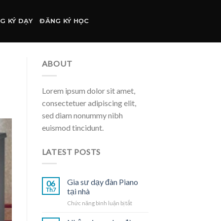
G KÝ DẠY
ĐĂNG KÝ HỌC
ABOUT
Lorem ipsum dolor sit amet,
consectetuer adipiscing elit,
sed diam nonummy nibh
euismod tincidunt.
LATEST POSTS
Gia sư dạy đàn Piano
06
Th7
tại nhà
ở
Chức năng bình luận bị tắt
Gia
sư