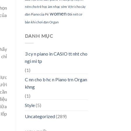
nên cho trẻ học âm nhạc sớm
Vị trí cho cây
chọn
women
 của
đàn Piano của Pé
Đôi nét cơ
bản khi chơi đàn Organ
DANH MỤC
thấy
3 cy n piano in CASIO tt nht cho
 chỉ
ngi mi tp
(1)
 lực
C nn cho b hc n Piano trn Organ
gười
khng
 cần
(1)
điệu
Style
(5)
giữa
 lốp
Uncategorized
(289)