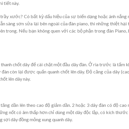
 tiết này.
 trầy xước? Có bất kỳ dấu hiệu của sự biến dạng hoặc ánh nắng
n sàng sơn sửa lại bên ngoài của đàn piano, thì những thiệt hại 
ên trong. Nếu bạn không quen với các bộ phận trong đàn Piano,
hanh chốt dây để cài chặt một đầu dây đàn. Ở rìa trước là tấm 
ây đàn còn lại được quấn quanh chốt lên dây. Độ căng của dây (ca
hốt lên dây này.
 tăng dần lên theo cao độ giảm dần. 2 hoặc 3 dây đàn có độ cao
ng nốt có âm thấp hơn chỉ dùng một dây độc lập, có kích thước
g sợi dây đồng mỏng xung quanh dây.