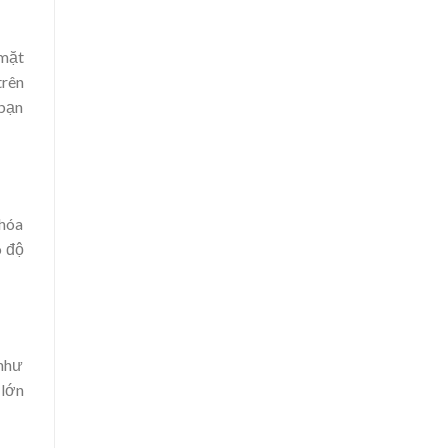
 mặt
trên
 bạn
khóa
o độ
 như
 lớn