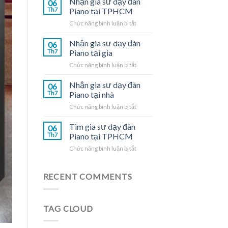
Nhận gia sư dạy đàn
06
dạy
Th7
Piano tại TPHCM
đàn
ở
Chức năng bình luận bị tắt
Piano
Nhận
tại
gia
Nhận gia sư dạy đàn
nhà
06
sư
Th7
Piano tại gia
dạy
ở
Chức năng bình luận bị tắt
đàn
Nhận
Piano
gia
Nhận gia sư dạy đàn
tại
06
sư
TPHCM
Th7
Piano tại nhà
dạy
ở
Chức năng bình luận bị tắt
đàn
Nhận
Piano
gia
Tìm gia sư dạy đàn
tại
06
sư
gia
Th7
Piano tại TPHCM
dạy
ở
Chức năng bình luận bị tắt
đàn
Tìm
Piano
gia
tại
sư
RECENT COMMENTS
nhà
dạy
đàn
Piano
TAG CLOUD
tại
TPHCM