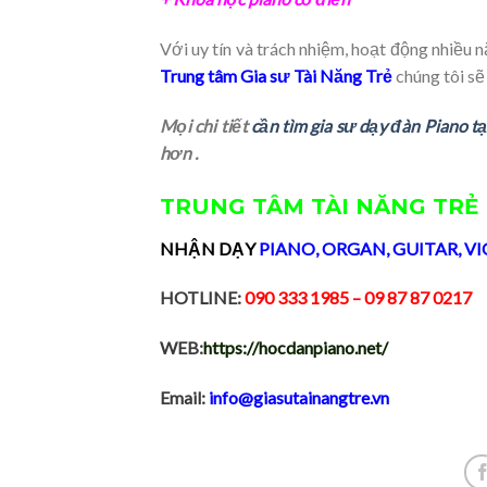
Với uy tín và trách nhiệm, hoạt động nhiều 
Trung tâm Gia sư Tài Năng Trẻ
chúng tôi s
Mọi chi tiết
cần tìm gia sư dạy đàn Piano t
hơn .
TRUNG TÂM TÀI NĂNG TRẺ
NHẬN DẠY
PIANO
,
ORGAN
,
GUITAR
,
VI
HOTLINE:
090 333 1985
– 09 87 87 0217
WEB:
https://hocdanpiano.net/
Email:
info@giasutainangtre.vn