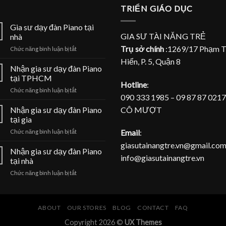
TRIỂN GIÁO DỤC
Gia sư dạy đàn Piano tại
GIA SƯ TÀI NĂNG TRẺ
nhà
Trụ sở chính
:1269/17 Phạm 
ở
Chức năng bình luận bị tắt
Gia
Hiển, P. 5, Quận 8
sư
Nhận gia sư dạy đàn Piano
dạy
tại TPHCM
đàn
Hotline
:
ở
Chức năng bình luận bị tắt
Piano
090 333 1985 – 09 87 87 0217
Nhận
tại
gia
CÔ MƯỢT
Nhận gia sư dạy đàn Piano
nhà
sư
tại gia
dạy
ở
Email
:
Chức năng bình luận bị tắt
đàn
Nhận
Piano
giasutainangtre.vn@gmail.com
gia
Nhận gia sư dạy đàn Piano
tại
info@giasutainangtre.vn
sư
TPHCM
tại nhà
dạy
ở
Chức năng bình luận bị tắt
đàn
Nhận
Piano
gia
tại
sư
gia
dạy
ABOUT
OUR STORES
BLOG
CONTACT
FAQ
đàn
Copyright 2026 ©
UX Themes
Piano