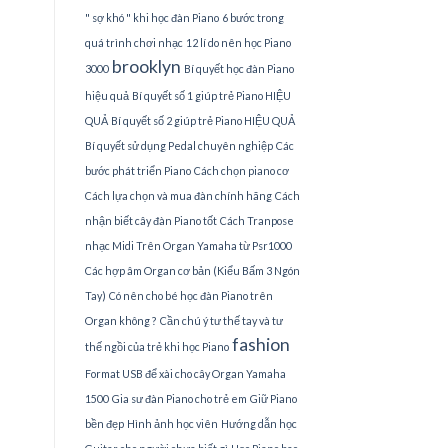
" sợ khó " khi học đàn Piano
6 bước trong
quá trình chơi nhạc
12 lí do nên học Piano
brooklyn
3000
Bí quyết học đàn Piano
hiệu quả
Bí quyết số 1 giúp trẻ Piano HIỆU
QUẢ
Bí quyết số 2 giúp trẻ Piano HIỆU QUẢ
Bí quyết sử dụng Pedal chuyên nghiệp
Các
bước phát triển Piano
Cách chọn piano cơ
Cách lựa chọn và mua đàn chính hãng
Cách
nhận biết cây đàn Piano tốt
Cách Tranpose
nhạc Midi Trên Organ Yamaha từ Psr1000
Các hợp âm Organ cơ bản (Kiểu Bấm 3 Ngón
Tay)
Có nên cho bé học đàn Piano trên
Organ không ?
Cần chú ý tư thế tay và tư
fashion
thế ngồi của trẻ khi học Piano
Format USB để xài cho cây Organ Yamaha
1500
Gia sư đàn Piano cho trẻ em
Giữ Piano
bền đẹp
Hình ảnh học viên
Hướng dẫn học