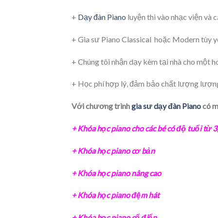
+
Dạy đàn Piano
luyện thi vào nhạc viện và
+ Gia sư Piano Classical hoặc Modern tùy y
+ Chúng tôi nhận dạy kèm tại nhà cho một h
+ Học phí hợp lý, đảm bảo chất lượng lượng,
Với chương trình
gia sư dạy đàn Piano
có m
+ Khóa học piano cho các bé có độ tuổi từ 3,
+
Khóa học piano cơ bản
+
Khóa học piano nâng cao
+
Khóa học piano đệm hát
+
Khóa học piano cổ điển