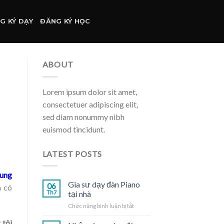
G KÝ DẠY
ĐĂNG KÝ HỌC
ABOUT
Lorem ipsum dolor sit amet,
consectetuer adipiscing elit,
sed diam nonummy nibh
euismod tincidunt.
LATEST POSTS
ung
Gia sư dạy đàn Piano
06
h có
Th7
tại nhà
ở
Chức năng bình luận bị tắt
Gia
 tôi
sư