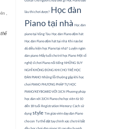
Guitar cho người chưa biết gì
Học Piano bao
Học đàn
lâu thì chơi được?
ên ,
Piano tại nhà
Học đàn
 thể
piano tại Vũng Tàu
Học đàn Piano đệm hát
Học đàn Piano đệm hát tại nhà
Khi nào bé
đủ điều kiện học Piano tại nhà?
Luyện ngón
đàn piano
Mấy tuổi cho trẻ học Piano
Một số
nghệ sĩ chơi Piano nổi tiếng
NHỮNG SUY
NGHĨ KHÔNG ĐÚNG KHI CHO TRẺ HỌC
ĐÀN PIANO
Những lỗi thường gặp khi học
chơi PIANO
PHƯƠNG PHÁP TỰ HỌC
PIANO/KEYBOARD VỚI 3JCN
Phương pháp
học đàn với 3JCN
Piano cho học viên từ 10
đến 18 tuổi
Registration Memory: Cách sử
style
dụng
Tìm giáo viên dạy đàn Piano
cho con
Tư thế đặt tay chính xác cho trẻ bắt
đầu học chơi đàn piano
Vì sao phụ huynh