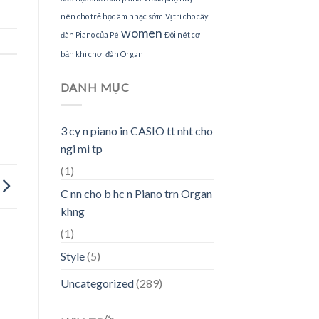
nên cho trẻ học âm nhạc sớm
Vị trí cho cây
women
đàn Piano của Pé
Đôi nét cơ
bản khi chơi đàn Organ
DANH MỤC
3 cy n piano in CASIO tt nht cho
ngi mi tp
(1)
C nn cho b hc n Piano trn Organ
khng
(1)
Style
(5)
Uncategorized
(289)