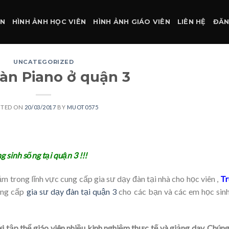
ÀN
HÌNH ẢNH HỌC VIÊN
HÌNH ẢNH GIÁO VIÊN
LIÊN HỆ
ĐĂN
UNCATEGORIZED
àn Piano ở quận 3
STED ON
20/03/2017
BY
MUOT0575
sinh sống tại quận 3 !!!
m trong lĩnh vực cung cấp gia sư dạy đàn tại nhà cho học viên ,
Tr
ung cấp
gia sư dạy đàn tại quận 3
cho các bạn và các em học sin
i tập thể giáo viên nhiều kinh nghiệm thực tế và giảng day, Chúng