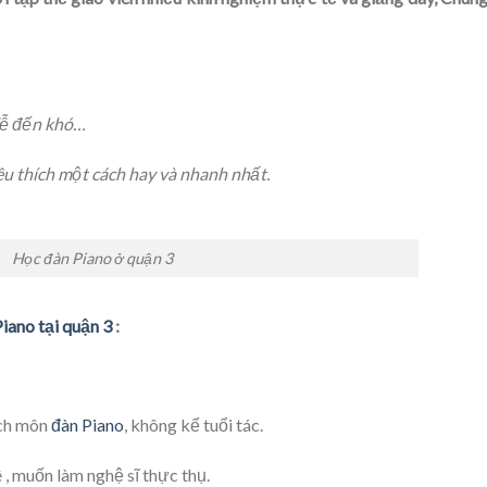
 dễ đến khó…
u thích một cách hay và nhanh nhất.
Học đàn Piano ở quận 3
iano tại quận 3
:
ích môn
đàn Piano
, không kể tuổi tác.
 , muốn làm nghệ sĩ thực thụ.