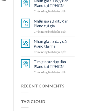
Nhận gia sư dạy đàn
06
dạy
Th7
Piano tại TPHCM
đàn
ở
Chức năng bình luận bị tắt
Piano
Nhận
tại
gia
Nhận gia sư dạy đàn
nhà
06
sư
Th7
Piano tại gia
dạy
ở
Chức năng bình luận bị tắt
đàn
Nhận
Piano
gia
Nhận gia sư dạy đàn
tại
06
sư
TPHCM
Th7
Piano tại nhà
dạy
ở
Chức năng bình luận bị tắt
đàn
Nhận
Piano
gia
Tìm gia sư dạy đàn
tại
06
sư
gia
Th7
Piano tại TPHCM
dạy
ở
Chức năng bình luận bị tắt
đàn
Tìm
Piano
gia
tại
sư
RECENT COMMENTS
nhà
dạy
đàn
Piano
TAG CLOUD
tại
TPHCM