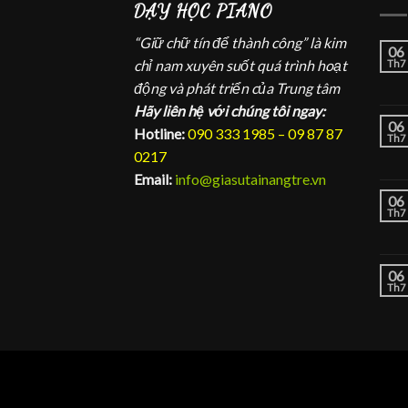
DẠY HỌC PIANO
“Giữ chữ tín để thành công” là kim
06
chỉ nam xuyên suốt quá trình hoạt
Th7
động và phát triển của Trung tâm
Hãy liên hệ với chúng tôi ngay:
06
Hotline:
090 333 1985 – 09 87 87
Th7
0217
Email:
info@giasutainangtre.vn
06
Th7
06
Th7