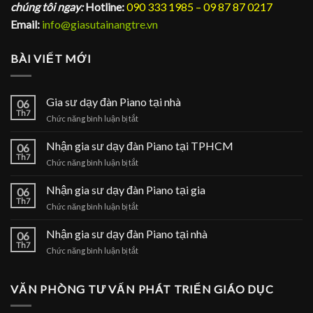
chúng tôi ngay:
Hotline:
090 333 1985 – 09 87 87 0217
Email:
info@giasutainangtre.vn
BÀI VIẾT MỚI
Gia sư dạy đàn Piano tại nhà
06
Th7
ở
Chức năng bình luận bị tắt
Gia
sư
Nhận gia sư dạy đàn Piano tại TPHCM
06
dạy
Th7
ở
Chức năng bình luận bị tắt
đàn
Nhận
Piano
gia
Nhận gia sư dạy đàn Piano tại gia
tại
06
sư
Th7
nhà
ở
Chức năng bình luận bị tắt
dạy
Nhận
đàn
gia
Nhận gia sư dạy đàn Piano tại nhà
Piano
06
sư
Th7
tại
ở
Chức năng bình luận bị tắt
dạy
TPHCM
Nhận
đàn
gia
Piano
sư
VĂN PHÒNG TƯ VẤN PHÁT TRIỂN GIÁO DỤC
tại
dạy
gia
đàn