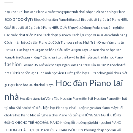
TPHCM
" sợ khó " khi học đàn Piano
6 bước trong quá trình chơi nhạc
12 lí do nên học Piano
brooklyn
3000
Bí quyết học đàn Piano hiệu quả
Bí quyết số 1 giúp trẻ Piano HIỆU
QUẢ
Bí quyết số 2 giúp trẻ Piano HIỆU QUẢ
Bí quyết sử dụng Pedal chuyên nghiệp
Các bước phát triển Piano
Cách chọn piano cơ
Cách lựa chọn và mua đàn chính hãng
Cách nhận biết cây đàn Piano tốt
Cách Tranpose nhạc Midi Trên Organ Yamaha từ
Psr1000
Các hợp âm Organ cơ bản (Kiểu Bấm 3 Ngón Tay)
Có nên cho bé học đàn
Piano trên Organ không ?
Cần chú ý tư thế tay và tư thế ngồi của trẻ khi học Piano
fashion
Format USB để xài cho cây Organ Yamaha 1500
Gia sư đàn Piano cho trẻ
em
Giữ Piano bền đẹp
Hình ảnh học viên
Hướng dẫn học Guitar cho người chưa biết
Học đàn Piano tại
gì
Học Piano bao lâu thì chơi được?
nhà
Học đàn piano tại Vũng Tàu
Học đàn Piano đệm hát
Học đàn Piano đệm hát
tại nhà
Khi nào bé đủ điều kiện học Piano tại nhà?
Luyện ngón đàn piano
Mấy tuổi
cho trẻ học Piano
Một số nghệ sĩ chơi Piano nổi tiếng
NHỮNG SUY NGHĨ KHÔNG
ĐÚNG KHI CHO TRẺ HỌC ĐÀN PIANO
Những lỗi thường gặp khi học chơi PIANO
PHƯƠNG PHÁP TỰ HỌC PIANO/KEYBOARD VỚI 3JCN
Phương pháp học đàn với