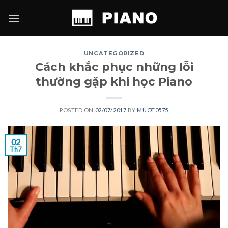
Skip
to
content
UNCATEGORIZED
Cách khắc phục những lỗi
thường gặp khi học Piano
POSTED ON
02/07/2017
BY
MUOT0575
02
Th7