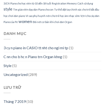
3JCN
Piano cho học viên từ 10 đến 18 tuổi
Registration Memory: Cách sử dụng
style
Tìm giáo viên dạy đàn Piano cho con
Tư thế đặt tay chính xác cho trẻ bắt đầu
học chơi đàn piano
Vì sao phụ huynh nên cho trẻ học âm nhạc sớm
Vị trí cho cây đàn
women
Piano của Pé
Đôi nét cơ bản khi chơi đàn Organ
DANH MỤC
3 cy n piano in CASIO tt nht cho ngi mi tp
(1)
C nn cho b hc n Piano trn Organ khng
(1)
Style
(5)
Uncategorized
(289)
LƯU TRỮ
Tháng 7 2019
(10)