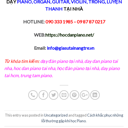
DẠY
PIANO
,
ORGAN
,
GUITAR
,
VIOLIN
,
TRỐNG
,
LUYỆN
THANH
TẠI NHÀ
HOTLINE:
090 333 1985
– 09 87 87 0217
WEB:
https://hocdanpiano.net/
Email:
info@giasutainangtre.vn
Từ khóa tìm kiếm:
dạy đàn piano tại nhà
,
day dan piano tai
nha
,
hoc dan piano tai nha
,
học đàn piano tại nhà, day piano
tai hcm
,
trung tam piano
.
This entry was posted in
Uncategorized
and tagged
Cách khắc phục những
lỗi thường gặp khi học Piano
.