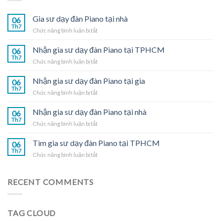
Gia sư dạy đàn Piano tại nhà
06
Th7
ở
Chức năng bình luận bị tắt
Gia
sư
Nhận gia sư dạy đàn Piano tại TPHCM
06
dạy
Th7
ở
Chức năng bình luận bị tắt
đàn
Nhận
Piano
gia
Nhận gia sư dạy đàn Piano tại gia
tại
06
sư
Th7
nhà
ở
Chức năng bình luận bị tắt
dạy
Nhận
đàn
gia
Nhận gia sư dạy đàn Piano tại nhà
Piano
06
sư
Th7
tại
ở
Chức năng bình luận bị tắt
dạy
TPHCM
Nhận
đàn
gia
Tìm gia sư dạy đàn Piano tại TPHCM
Piano
06
sư
Th7
tại
ở
Chức năng bình luận bị tắt
dạy
gia
Tìm
đàn
gia
Piano
sư
RECENT COMMENTS
tại
dạy
nhà
đàn
Piano
TAG CLOUD
tại